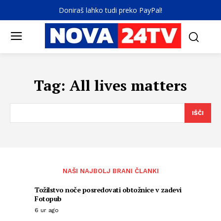
Doniraš lahko tudi preko PayPal!
Tag:
All lives matters
IŠČI
NAŠI NAJBOLJ BRANI ČLANKI
Tožilstvo noče posredovati obtožnice v zadevi
Fotopub
6 ur ago