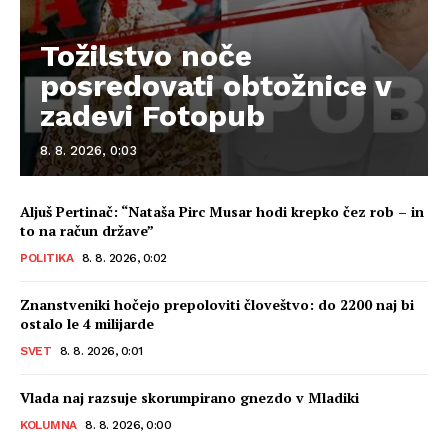
Tožilstvo noče
posredovati obtožnice v
zadevi Fotopub
8. 8. 2026, 0:03
Aljuš Pertinač: “Nataša Pirc Musar hodi krepko čez rob – in
to na račun države”
POLITIKA
8. 8. 2026, 0:02
Znanstveniki hočejo prepoloviti človeštvo: do 2200 naj bi
ostalo le 4 milijarde
SVET
8. 8. 2026, 0:01
Vlada naj razsuje skorumpirano gnezdo v Mladiki
KOLUMNA
8. 8. 2026, 0:00