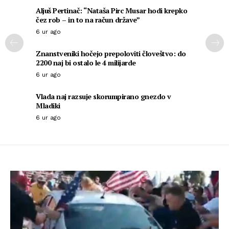
Aljuš Pertinač: “Nataša Pirc Musar hodi krepko
čez rob – in to na račun države”
6 ur ago
Znanstveniki hočejo prepoloviti človeštvo: do
2200 naj bi ostalo le 4 milijarde
6 ur ago
Vlada naj razsuje skorumpirano gnezdo v
Mladiki
6 ur ago