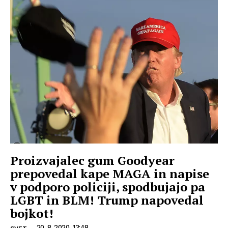
Proizvajalec gum Goodyear
prepovedal kape MAGA in napise
v podporo policiji, spodbujajo pa
LGBT in BLM! Trump napovedal
bojkot!
20. 8. 2020, 13:48