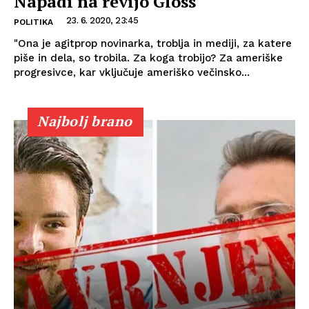
Napadi na revijo Gloss
23. 6. 2020, 23:45
POLITIKA
"Ona je agitprop novinarka, troblja in mediji, za katere
piše in dela, so trobila. Za koga trobijo? Za ameriške
progresivce, kar vključuje ameriško večinsko...
Najbolj brano