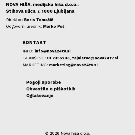
NOVA HIŠA, medijska hiša d.o.o.,
Štihova ulica 7, 1000 Ljubljana
Direktor:
Boris Tomašič
Odgovorni urednik:
Marko Puš
KONTAKT
INFO:
info@nova24tv.si
TAJNIŠTVO:
01 2355293,
tajnistvo@nova24tv.si
MARKETING:
marketing@nova24tv.si
Pogoji uporabe
Obvestilo o piškotkih
Oglaševanje
© 2026 Nova hiša d.o.o.