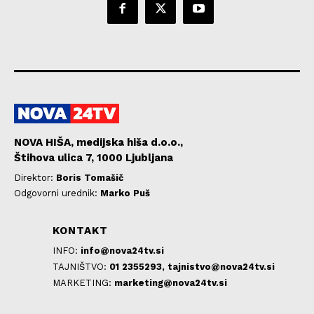
NOVA HIŠA, medijska hiša d.o.o.,
Štihova ulica 7, 1000 Ljubljana
Direktor:
Boris Tomašič
Odgovorni urednik:
Marko Puš
KONTAKT
INFO:
info@nova24tv.si
TAJNIŠTVO:
01 2355293,
tajnistvo@nova24tv.si
MARKETING:
marketing@nova24tv.si