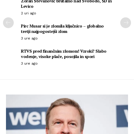
Zoran Stevanović brutalno nad Svobodo, SD in
Levico
2 uri ago
Pirc Musar si je zlomila ključnico – globalno
tretji najpogostejši zlom
3 ure ago
RTVS pred finančnim zlomom! Vzroki? Slabo
vodenje, visoke plače, posojila in spori
3 ure ago