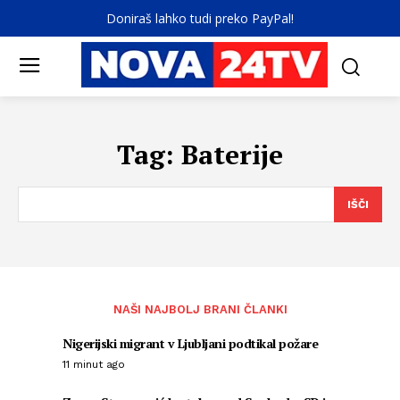
Doniraš lahko tudi preko PayPal!
Tag:
Baterije
IŠČI
NAŠI NAJBOLJ BRANI ČLANKI
Nigerijski migrant v Ljubljani podtikal požare
11 minut ago