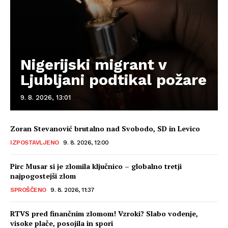
Nigerijski migrant v
Ljubljani podtikal požare
9. 8. 2026, 13:01
Zoran Stevanović brutalno nad Svobodo, SD in Levico
IZPOSTAVLJENO
9. 8. 2026, 12:00
Pirc Musar si je zlomila ključnico – globalno tretji
najpogostejši zlom
SPROŠČENO
9. 8. 2026, 11:37
RTVS pred finančnim zlomom! Vzroki? Slabo vodenje,
visoke plače, posojila in spori