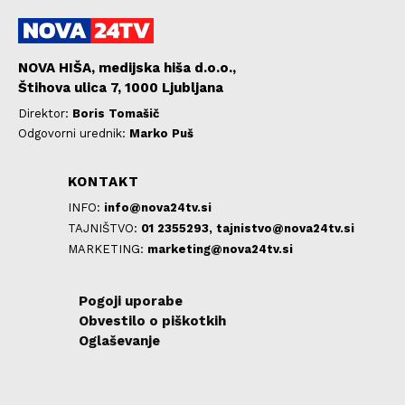
NOVA HIŠA, medijska hiša d.o.o.,
Štihova ulica 7, 1000 Ljubljana
Direktor:
Boris Tomašič
Odgovorni urednik:
Marko Puš
KONTAKT
INFO:
info@nova24tv.si
TAJNIŠTVO:
01 2355293,
tajnistvo@nova24tv.si
MARKETING:
marketing@nova24tv.si
Pogoji uporabe
Obvestilo o piškotkih
Oglaševanje