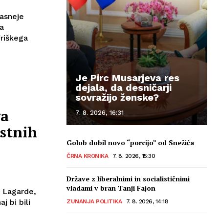
kasneje
ča
friškega
Je Pirc Musarjeva res
dejala, da desničarji
sovražijo ženske?
ga
7. 8. 2026, 16:31
ostnih
Golob dobil novo “porcijo” od Snežiča
ČRNA KRONIKA
7. 8. 2026, 15:30
Države z liberalnimi in socialističnimi
vladami v bran Tanji Fajon
 Lagarde,
j bi bili
ZUNANJA POLITIKA
7. 8. 2026, 14:18