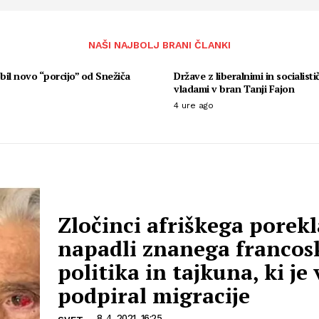
NAŠI NAJBOLJ BRANI ČLANKI
il novo “porcijo” od Snežiča
Države z liberalnimi in socialisti
vladami v bran Tanji Fajon
4 ure ago
Zločinci afriškega porekl
napadli znanega francos
politika in tajkuna, ki je
podpiral migracije
8. 4. 2021, 16:25