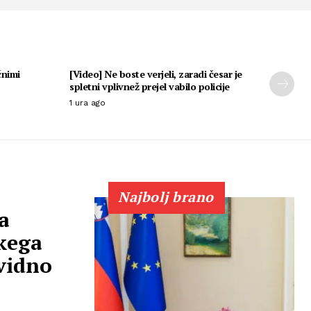
čnimi
[Video] Ne boste verjeli, zaradi česar je
spletni vplivnež prejel vabilo policije
1 ura ago
Najbolj brano
a
kega
 vidno