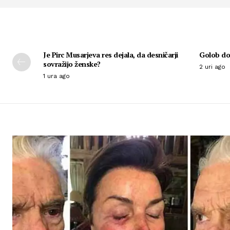
Je Pirc Musarjeva res dejala, da desničarji
Golob dob
sovražijo ženske?
2 uri ago
1 ura ago