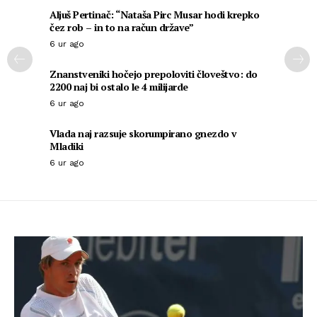
Aljuš Pertinač: “Nataša Pirc Musar hodi krepko
čez rob – in to na račun države”
6 ur ago
Znanstveniki hočejo prepoloviti človeštvo: do
2200 naj bi ostalo le 4 milijarde
6 ur ago
Vlada naj razsuje skorumpirano gnezdo v
Mladiki
6 ur ago