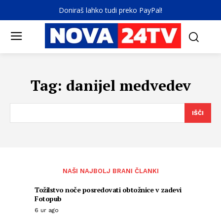
Doniraš lahko tudi preko PayPal!
Tag:
danijel medvedev
IŠČI
NAŠI NAJBOLJ BRANI ČLANKI
Tožilstvo noče posredovati obtožnice v zadevi
Fotopub
6 ur ago