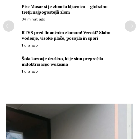
Pirc Musar si je zlomila ključnico – globalno
tretji najpogostejši zlom
34 minut ago
RTVS pred finančnim zlomom! Vzroki? Slabo
vodenje, visoke plače, posojila in spori
1 ura ago
Šola kaznuje družino, ki je sinu preprečila
indoktrinacijo wokisma
1 ura ago