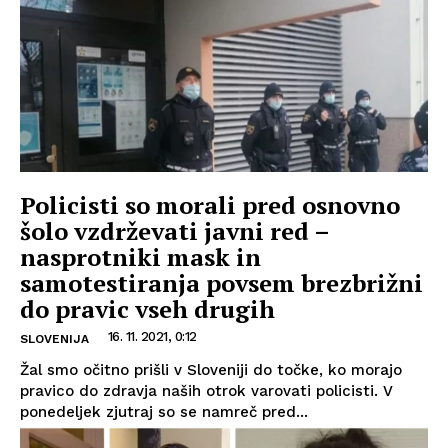
Policisti so morali pred osnovno
šolo vzdrževati javni red –
nasprotniki mask in
samotestiranja povsem brezbrižni
do pravic vseh drugih
16. 11. 2021, 0:12
SLOVENIJA
Žal smo očitno prišli v Sloveniji do točke, ko morajo
pravico do zdravja naših otrok varovati policisti. V
ponedeljek zjutraj so se namreč pred...