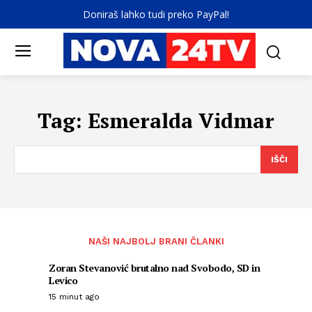
Doniraš lahko tudi preko PayPal!
Tag:
Esmeralda Vidmar
IŠČI
NAŠI NAJBOLJ BRANI ČLANKI
Zoran Stevanović brutalno nad Svobodo, SD in
Levico
15 minut ago