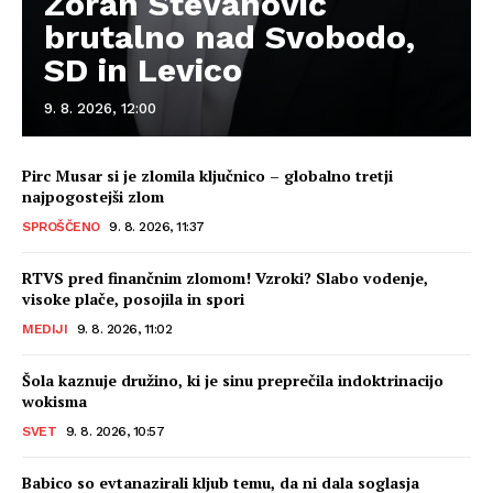
Zoran Stevanović
brutalno nad Svobodo,
SD in Levico
9. 8. 2026, 12:00
Pirc Musar si je zlomila ključnico – globalno tretji
najpogostejši zlom
SPROŠČENO
9. 8. 2026, 11:37
RTVS pred finančnim zlomom! Vzroki? Slabo vodenje,
visoke plače, posojila in spori
MEDIJI
9. 8. 2026, 11:02
Šola kaznuje družino, ki je sinu preprečila indoktrinacijo
wokisma
SVET
9. 8. 2026, 10:57
Babico so evtanazirali kljub temu, da ni dala soglasja