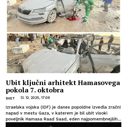
Ubit ključni arhitekt Hamasovega
pokola 7. oktobra
13. 12. 2025, 17:09
SVET
Izraelska vojska (IDF) je danes popoldne izvedla zračni
napad v mestu Gaza, v katerem je bil ubit visoki
poveljnik Hamasa Raad Saad, eden najpomembnejših...