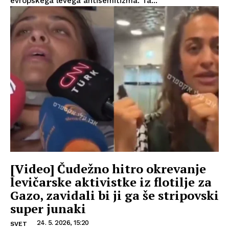
evropskega levega antisemitizma. Ta...
[Video] Čudežno hitro okrevanje
levičarske aktivistke iz flotilje za
Gazo, zavidali bi ji ga še stripovski
super junaki
24. 5. 2026, 15:20
SVET