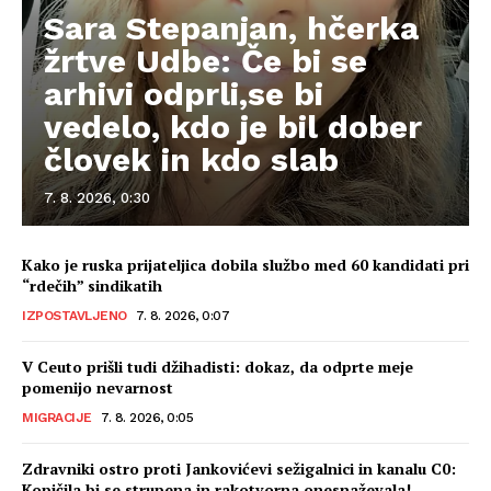
Sara Stepanjan, hčerka
žrtve Udbe: Če bi se
arhivi odprli,se bi
vedelo, kdo je bil dober
človek in kdo slab
7. 8. 2026, 0:30
Kako je ruska prijateljica dobila službo med 60 kandidati pri
“rdečih” sindikatih
IZPOSTAVLJENO
7. 8. 2026, 0:07
V Ceuto prišli tudi džihadisti: dokaz, da odprte meje
pomenijo nevarnost
MIGRACIJE
7. 8. 2026, 0:05
Zdravniki ostro proti Jankovićevi sežigalnici in kanalu C0:
Kopičila bi se strupena in rakotvorna onesnaževala!