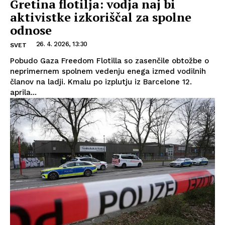
Gretina flotilja: vodja naj bi
aktivistke izkoriščal za spolne
odnose
26. 4. 2026, 13:30
SVET
Pobudo Gaza Freedom Flotilla so zasenčile obtožbe o
neprimernem spolnem vedenju enega izmed vodilnih
članov na ladji. Kmalu po izplutju iz Barcelone 12.
aprila...