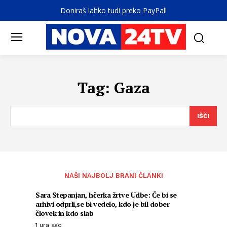
Doniraš lahko tudi preko PayPal!
Tag:
Gaza
IŠČI
NAŠI NAJBOLJ BRANI ČLANKI
Sara Stepanjan, hčerka žrtve Udbe: Če bi se
arhivi odprli,se bi vedelo, kdo je bil dober
človek in kdo slab
1 ura ago