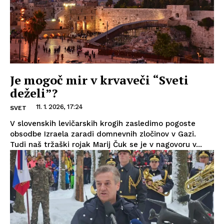
Je mogoč mir v krvaveči “Sveti
deželi”?
11. 1. 2026, 17:24
SVET
V slovenskih levičarskih krogih zasledimo pogoste
obsodbe Izraela zaradi domnevnih zločinov v Gazi.
Tudi naš tržaški rojak Marij Čuk se je v nagovoru v...