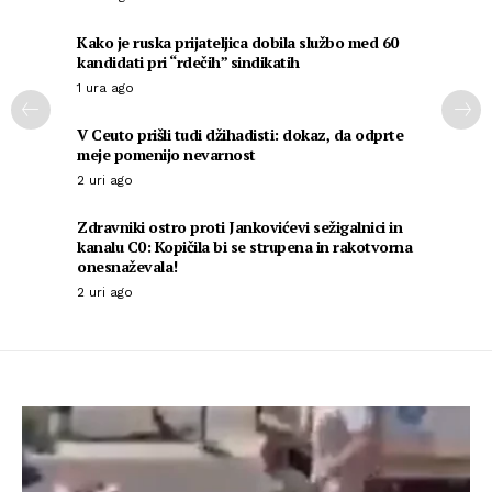
Kako je ruska prijateljica dobila službo med 60
kandidati pri “rdečih” sindikatih
1 ura ago
V Ceuto prišli tudi džihadisti: dokaz, da odprte
meje pomenijo nevarnost
2 uri ago
Zdravniki ostro proti Jankovićevi sežigalnici in
kanalu C0: Kopičila bi se strupena in rakotvorna
onesnaževala!
2 uri ago