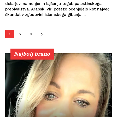
dolarjev, namenjenih lajšanju tegob palestinskega
prebivalstva. Arabski viri potezo ocenjujejo kot največji
škandal v zgodovini islamskega gibanja....
1
2
3
Najbolj brano