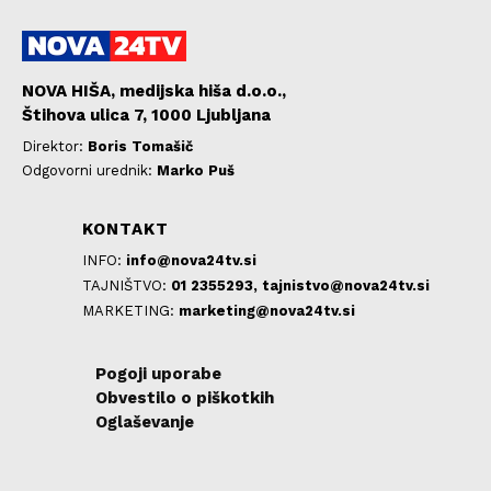
NOVA HIŠA, medijska hiša d.o.o.,
Štihova ulica 7, 1000 Ljubljana
Direktor:
Boris Tomašič
Odgovorni urednik:
Marko Puš
KONTAKT
INFO:
info@nova24tv.si
TAJNIŠTVO:
01 2355293,
tajnistvo@nova24tv.si
MARKETING:
marketing@nova24tv.si
Pogoji uporabe
Obvestilo o piškotkih
Oglaševanje