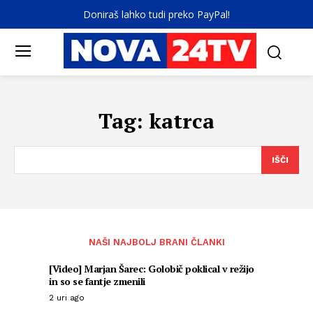
Doniraš lahko tudi preko PayPal!
Tag:
katrca
IŠČI
NAŠI NAJBOLJ BRANI ČLANKI
[Video] Marjan Šarec: Golobič poklical v režijo
in so se fantje zmenili
2 uri ago