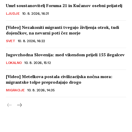
Umrl soustanovitelj Foruma 21 in Kučanov osebni prijatelj
LJUDJE
10. 8. 2026, 16:31
[Video] Nezakoniti migranti tvegajo življenja otrok, tudi
dojenčkov, na nevarni poti čez morje
SVET
10. 8. 2026, 16:22
Jugovzhodna Slovenija: med vikendom prijeli 155 ilegalcev
LOKALNO
10. 8. 2026, 15:12
[Video] Metelkova postala civilizacijska nočna mora:
migrantske tolpe preprodajajo drogo
MIGRACIJE
10. 8. 2026, 14:35