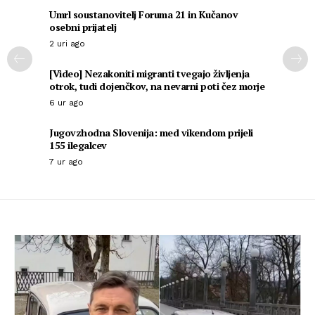
Umrl soustanovitelj Foruma 21 in Kučanov
osebni prijatelj
2 uri ago
[Video] Nezakoniti migranti tvegajo življenja
otrok, tudi dojenčkov, na nevarni poti čez morje
6 ur ago
Jugovzhodna Slovenija: med vikendom prijeli
155 ilegalcev
7 ur ago