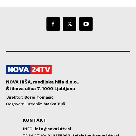
NOVA HIŠA, medijska hiša d.o.o.,
Štihova ulica 7, 1000 Ljubljana
Direktor:
Boris Tomašič
Odgovorni urednik:
Marko Puš
KONTAKT
INFO:
info@nova24tv.si
TAJNIŠTVO:
01 2355293,
tajnistvo@nova24tv.si