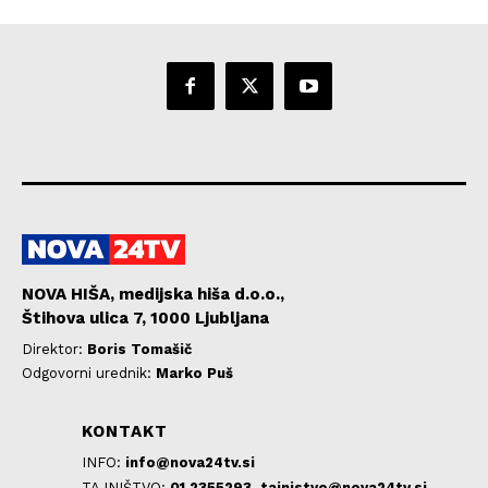
NOVA HIŠA, medijska hiša d.o.o.,
Štihova ulica 7, 1000 Ljubljana
Direktor:
Boris Tomašič
Odgovorni urednik:
Marko Puš
KONTAKT
INFO:
info@nova24tv.si
TAJNIŠTVO:
01 2355293,
tajnistvo@nova24tv.si