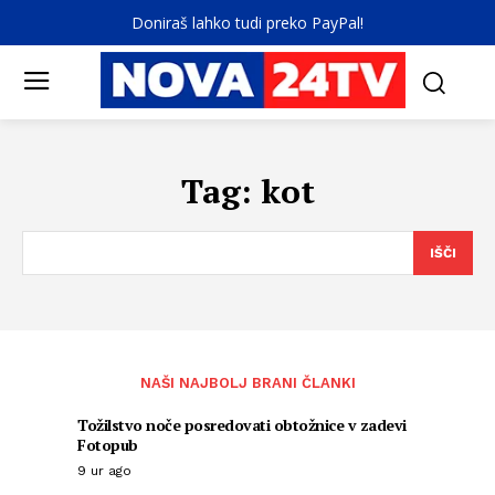
Doniraš lahko tudi preko PayPal!
Tag:
kot
IŠČI
NAŠI NAJBOLJ BRANI ČLANKI
Tožilstvo noče posredovati obtožnice v zadevi
Fotopub
9 ur ago