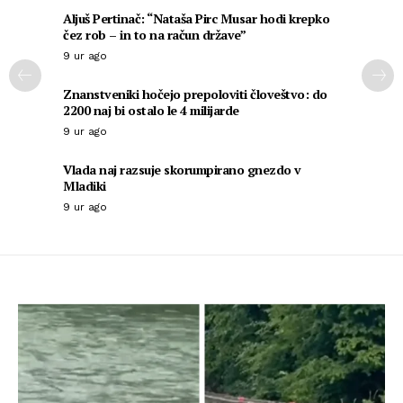
Aljuš Pertinač: “Nataša Pirc Musar hodi krepko
čez rob – in to na račun države”
9 ur ago
Znanstveniki hočejo prepoloviti človeštvo: do
2200 naj bi ostalo le 4 milijarde
9 ur ago
Vlada naj razsuje skorumpirano gnezdo v
Mladiki
9 ur ago