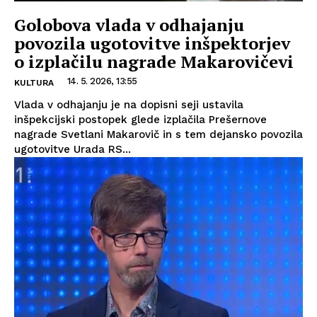
Golobova vlada v odhajanju
povozila ugotovitve inšpektorjev
o izplačilu nagrade Makarovičevi
14. 5. 2026, 13:55
KULTURA
Vlada v odhajanju je na dopisni seji ustavila
inšpekcijski postopek glede izplačila Prešernove
nagrade Svetlani Makarovič in s tem dejansko povozila
ugotovitve Urada RS...