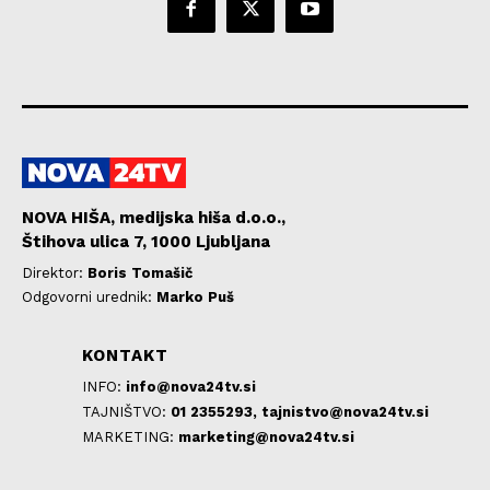
NOVA HIŠA, medijska hiša d.o.o.,
Štihova ulica 7, 1000 Ljubljana
Direktor:
Boris Tomašič
Odgovorni urednik:
Marko Puš
KONTAKT
INFO:
info@nova24tv.si
TAJNIŠTVO:
01 2355293,
tajnistvo@nova24tv.si
MARKETING:
marketing@nova24tv.si