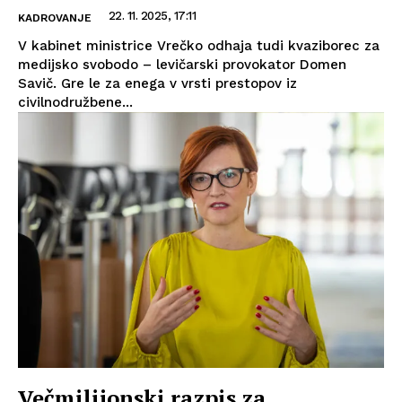
22. 11. 2025, 17:11
KADROVANJE
V kabinet ministrice Vrečko odhaja tudi kvaziborec za
medijsko svobodo – levičarski provokator Domen
Savič. Gre le za enega v vrsti prestopov iz
civilnodružbene...
Večmilijonski razpis za