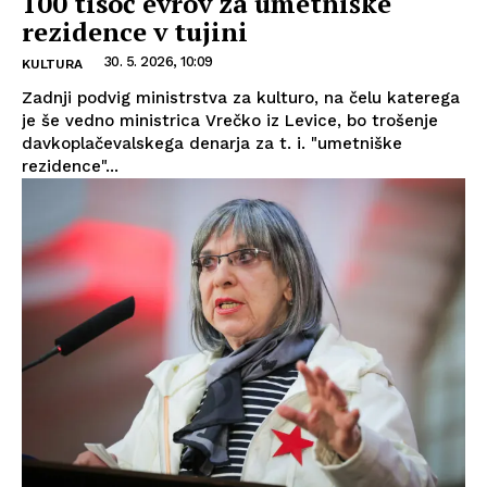
100 tisoč evrov za umetniške
rezidence v tujini
30. 5. 2026, 10:09
KULTURA
Zadnji podvig ministrstva za kulturo, na čelu katerega
je še vedno ministrica Vrečko iz Levice, bo trošenje
davkoplačevalskega denarja za t. i. "umetniške
rezidence"...