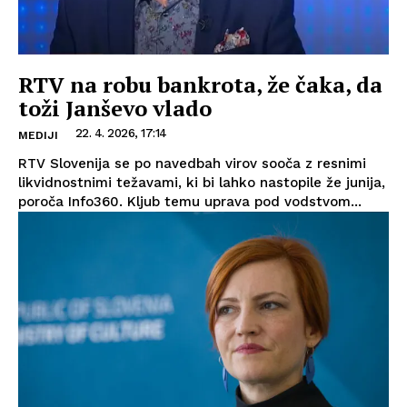
RTV na robu bankrota, že čaka, da
toži Janševo vlado
22. 4. 2026, 17:14
MEDIJI
RTV Slovenija se po navedbah virov sooča z resnimi
likvidnostnimi težavami, ki bi lahko nastopile že junija,
poroča Info360. Kljub temu uprava pod vodstvom...