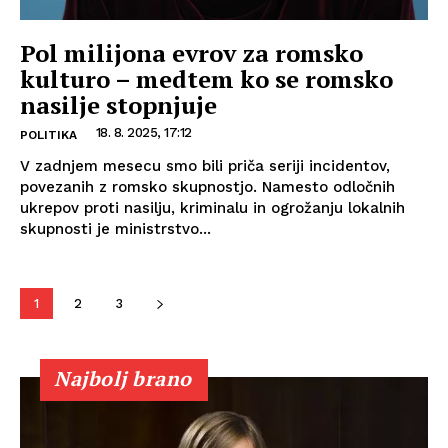
Pol milijona evrov za romsko
kulturo – medtem ko se romsko
nasilje stopnjuje
18. 8. 2025, 17:12
POLITIKA
V zadnjem mesecu smo bili priča seriji incidentov,
povezanih z romsko skupnostjo. Namesto odločnih
ukrepov proti nasilju, kriminalu in ogrožanju lokalnih
skupnosti je ministrstvo...
1
2
3
Najbolj brano