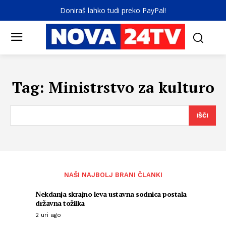
Doniraš lahko tudi preko PayPal!
Tag:
Ministrstvo za kulturo
IŠČI
NAŠI NAJBOLJ BRANI ČLANKI
Nekdanja skrajno leva ustavna sodnica postala
državna tožilka
2 uri ago