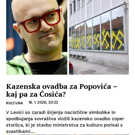
Kazenska ovadba za Popovića –
kaj pa za Ćosića?
16. 1. 2026, 20:22
KULTURA
V Levici so zaradi širjenja nacistične simbolike in
spodbujanja sovraštva vložili kazensko ovadbo zoper
storilca, ki je stavbo ministrstva za kulturo porisal s
svastikami....