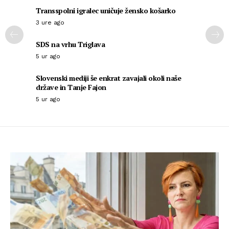
Transspolni igralec uničuje žensko košarko
3 ure ago
SDS na vrhu Triglava
5 ur ago
Slovenski mediji še enkrat zavajali okoli naše
države in Tanje Fajon
5 ur ago