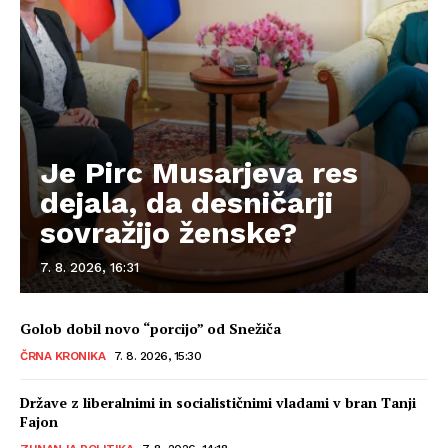
Je Pirc Musarjeva res
dejala, da desničarji
sovražijo ženske?
7. 8. 2026, 16:31
Golob dobil novo “porcijo” od Snežiča
ČRNA KRONIKA
7. 8. 2026, 15:30
Države z liberalnimi in socialističnimi vladami v bran Tanji
Fajon