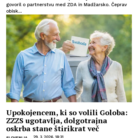
govoril o partnerstvu med ZDA in Madžarsko. Čeprav
obisk...
Upokojencem, ki so volili Goloba:
ZZZS ugotavlja, dolgotrajna
oskrba stane štirikrat več
29. 3. 2026, 18:31
SLOVENIJA