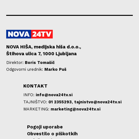
NOVA HIŠA, medijska hiša d.o.o.,
Štihova ulica 7, 1000 Ljubljana
Direktor:
Boris Tomašič
Odgovorni urednik:
Marko Puš
KONTAKT
INFO:
info@nova24tv.si
TAJNIŠTVO:
01 2355293,
tajnistvo@nova24tv.si
MARKETING:
marketing@nova24tv.si
Pogoji uporabe
Obvestilo o piškotkih