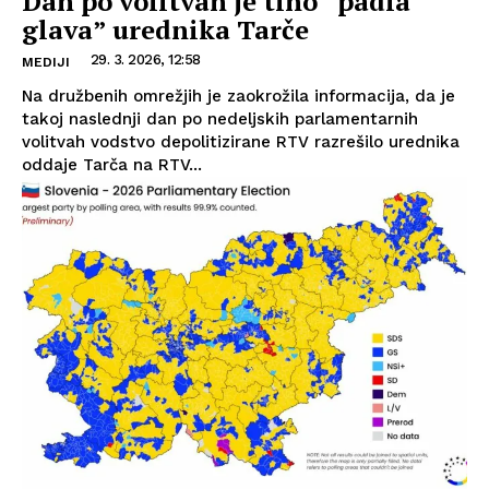
Dan po volitvah je tiho “padla
glava” urednika Tarče
29. 3. 2026, 12:58
MEDIJI
Na družbenih omrežjih je zaokrožila informacija, da je
takoj naslednji dan po nedeljskih parlamentarnih
volitvah vodstvo depolitizirane RTV razrešilo urednika
oddaje Tarča na RTV...