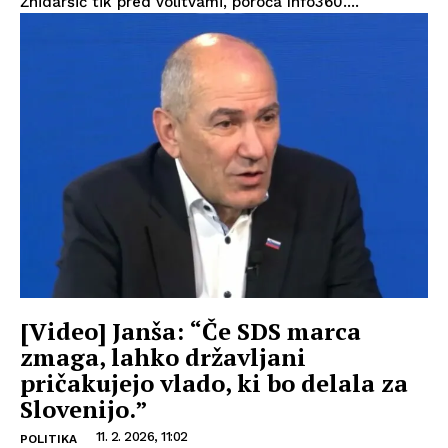
Žnidaršič tik pred volitvami, poroča Info360....
[Video] Janša: “Če SDS marca
zmaga, lahko državljani
pričakujejo vlado, ki bo delala za
Slovenijo.”
11. 2. 2026, 11:02
POLITIKA