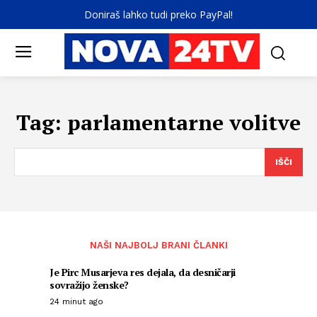
Doniraš lahko tudi preko PayPal!
Tag:
parlamentarne volitve
IŠČI
NAŠI NAJBOLJ BRANI ČLANKI
Je Pirc Musarjeva res dejala, da desničarji
sovražijo ženske?
24 minut ago