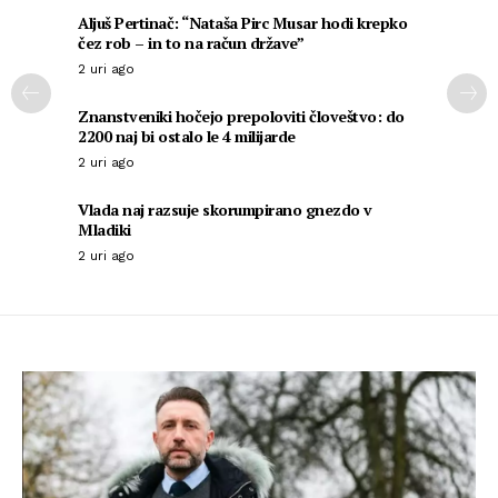
Aljuš Pertinač: “Nataša Pirc Musar hodi krepko
čez rob – in to na račun države”
2 uri ago
Znanstveniki hočejo prepoloviti človeštvo: do
2200 naj bi ostalo le 4 milijarde
2 uri ago
Vlada naj razsuje skorumpirano gnezdo v
Mladiki
2 uri ago