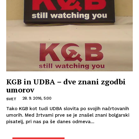
KGB in UDBA – dve znani zgodbi
umorov
28. 9. 2016, 5:00
SVET
Tako KGB kot tudi UDBA slovita po svojih načrtovanih
umorih. Med žrtvami prve se je znašel znani bolgarski
pisatelj, pri nas pa še danes odmeva...