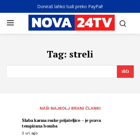
Doniraš lahko tudi preko PayPal!
Tag:
streli
IŠČI
NAŠI NAJBOLJ BRANI ČLANKI
Slaba karma ruske prijateljice – je prava
tempirana bomba
2 uri ago