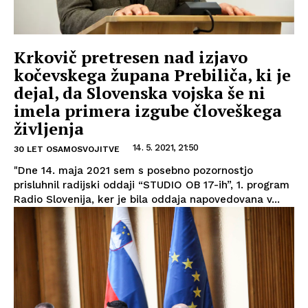
Krkovič pretresen nad izjavo
kočevskega župana Prebiliča, ki je
dejal, da Slovenska vojska še ni
imela primera izgube človeškega
življenja
14. 5. 2021, 21:50
30 LET OSAMOSVOJITVE
"Dne 14. maja 2021 sem s posebno pozornostjo
prisluhnil radijski oddaji “STUDIO OB 17-ih”, 1. program
Radio Slovenija, ker je bila oddaja napovedovana v...