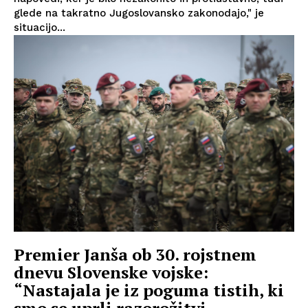
glede na takratno Jugoslovansko zakonodajo," je
situacijo...
Premier Janša ob 30. rojstnem
dnevu Slovenske vojske:
“Nastajala je iz poguma tistih, ki
smo se uprli razorožitvi