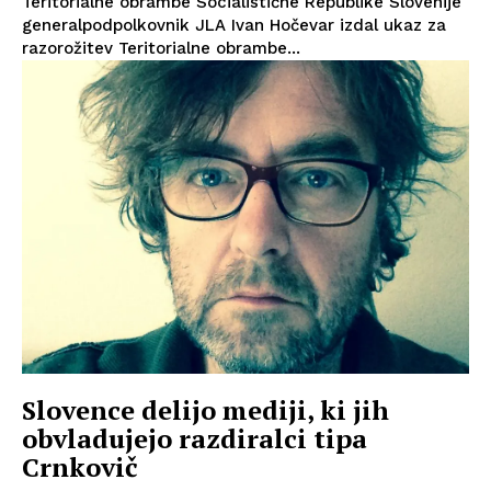
Teritorialne obrambe Socialistične Republike Slovenije
generalpodpolkovnik JLA Ivan Hočevar izdal ukaz za
razorožitev Teritorialne obrambe...
Slovence delijo mediji, ki jih
obvladujejo razdiralci tipa
Crnkovič