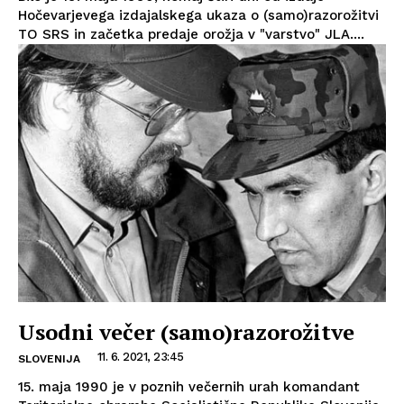
Hočevarjevega izdajalskega ukaza o (samo)razorožitvi
TO SRS in začetka predaje orožja v "varstvo" JLA....
Usodni večer (samo)razorožitve
11. 6. 2021, 23:45
SLOVENIJA
15. maja 1990 je v poznih večernih urah komandant