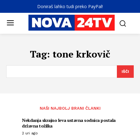
Doniraš lahko tudi preko PayPal!
Tag:
tone krkovič
IŠČI
NAŠI NAJBOLJ BRANI ČLANKI
Nekdanja skrajno leva ustavna sodnica postala
državna tožilka
2 uri ago