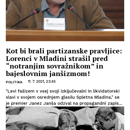
Kot bi brali partizanske pravljice:
Lorenci v Mladini strašil pred
“notranjim sovražnikom” in
bajeslovnim janšizmom!
11. 7. 2021, 23:45
POLITIKA
"Levi fašizem v vsej svoji izključevalni in likvidatorski
slavi v svojem osrednjem glasilu Spletna Mladina," se
je premier Janez Janša odzval na propagandni zapis...