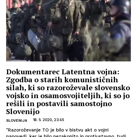
Dokumentarec Latentna vojna:
Zgodba o starih komunističnih
silah, ki so razoroževale slovensko
vojsko in osamosvojiteljih, ki so jo
rešili in postavili samostojno
Slovenijo
18. 5. 2020, 23:45
SLOVENIJA
"Razoroževanje TO je bilo v bistvu akt o vojni
napovedi, ker je bilo nezakonito in protiustavno, tudi