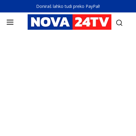
Doniraš lahko tudi preko PayPal!