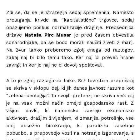
Zdi se, da se je strategija sedaj spremenila. Namesto
prelaganja krivde na “kapitalistične” trgovce, sedaj
opazujemo poskus normalizacije draginje. Predsednica
države
Nataša Pirc Musar
je pred časom obvestila
sonarodnjake, da se bodo morali naučiti živeti z manj.
Na 24ur lahko preberemo zgolj enega od razlogov,
zakaj naj bi bilo temu tako. Ker naj bi preveč hrane
zavrgli in ker je naj ne bi dovolj spoštovali.
A to je zgolj razlaga za laike. Srž tovrstnih prepričanj
se skriva v sklopu idej, ki jih danes javnost razume kot
“zelena ideologija”. Ta svojih pretenzij ne skriva več: cilj
je na vsak možni način omejiti gospodarsko rast. Z
višjimi davki, ki namensko zavrejo ekonomsko
aktivnost, dražjim življenjem, ki zmanjša potrošnjo, vse
bolj obsežno birokracijo, ki paralizira zasebno
pobudbo, s prepovedjo vozil na notranje izgorevanje, s