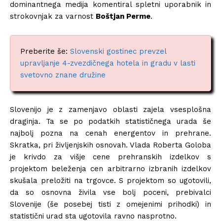
dominantnega medija komentiral spletni uporabnik in
strokovnjak za varnost
Boštjan Perme
.
Preberite še:
Slovenski gostinec prevzel
upravljanje 4-zvezdičnega hotela in gradu v lasti
svetovno znane družine
Slovenijo je z zamenjavo oblasti zajela vsesplošna
draginja. Ta se po podatkih statističnega urada še
najbolj pozna na cenah energentov in prehrane.
Skratka, pri življenjskih osnovah. Vlada Roberta Goloba
je krivdo za višje cene prehranskih izdelkov s
projektom beleženja cen arbitrarno izbranih izdelkov
skušala preložiti na trgovce. S projektom so ugotovili,
da so osnovna živila vse bolj poceni, prebivalci
Slovenije (še posebej tisti z omejenimi prihodki) in
statistični urad sta ugotovila ravno nasprotno.