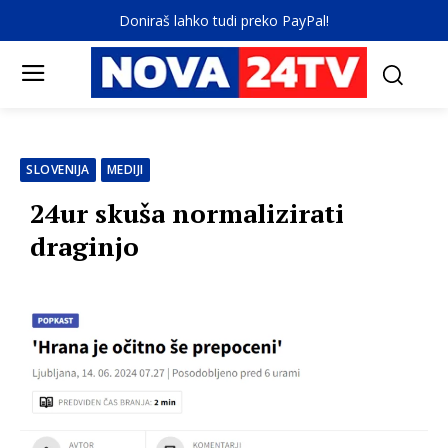
Doniraš lahko tudi preko PayPal!
SLOVENIJA
MEDIJI
24ur skuša normalizirati
draginjo