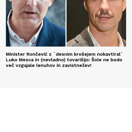
Minister Rončević z ´desnim krošejem nokavtiral´
Luko Mesca in (nevladno) tovarišijo: Šole ne bodo
več vzgajale lenuhov in zavistnežev!