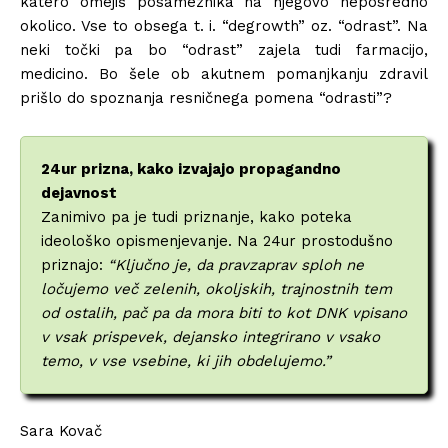
katero omejiš posameznika na njegovo neposredno
okolico. Vse to obsega t. i. “degrowth” oz. “odrast”. Na
neki točki pa bo “odrast” zajela tudi farmacijo,
medicino. Bo šele ob akutnem pomanjkanju zdravil
prišlo do spoznanja resničnega pomena “odrasti”?
24ur prizna, kako izvajajo propagandno
dejavnost
Zanimivo pa je tudi priznanje, kako poteka
ideološko opismenjevanje. Na 24ur prostodušno
priznajo:
“Ključno je, da pravzaprav sploh ne
ločujemo več zelenih, okoljskih, trajnostnih tem
od ostalih, pač pa da mora biti to kot DNK vpisano
v vsak prispevek, dejansko integrirano v vsako
temo, v vse vsebine, ki jih obdelujemo.”
Sara Kovač