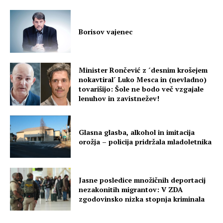
Borisov vajenec
Minister Rončević z ´desnim krošejem
nokavtiral´ Luko Mesca in (nevladno)
tovarišijo: Šole ne bodo več vzgajale
lenuhov in zavistnežev!
Glasna glasba, alkohol in imitacija
orožja – policija pridržala mladoletnika
Jasne posledice množičnih deportacij
nezakonitih migrantov: V ZDA
zgodovinsko nizka stopnja kriminala