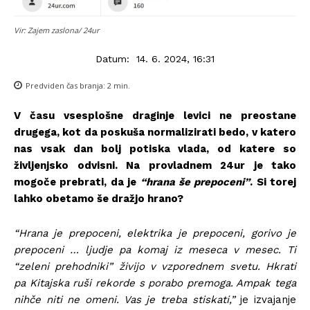
Vir: Zajem zaslona/ 24ur
Datum:
14. 6. 2024, 16:31
Predviden čas branja:
2
min.
V času vsesplošne draginje levici ne preostane
drugega, kot da poskuša normalizirati bedo, v katero
nas vsak dan bolj potiska vlada, od katere so
življenjsko odvisni. Na provladnem 24ur je tako
mogoče prebrati, da je
“hrana še prepoceni”
. Si torej
lahko obetamo še dražjo hrano?
“Hrana je prepoceni, elektrika je prepoceni, gorivo je
prepoceni … ljudje pa komaj iz meseca v mesec. Ti
“zeleni prehodniki” živijo v vzporednem svetu. Hkrati
pa Kitajska ruši rekorde s porabo premoga. Ampak tega
nihče niti ne omeni. Vas je treba stiskati,”
je izvajanje