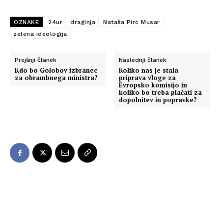
OZNAKE
24ur
draginja
Nataša Pirc Musar
zelena ideologija
Prejšnji članek
Naslednji članek
Kdo bo Golobov izbranec
Koliko nas je stala
za obrambnega ministra?
priprava vloge za
Evropsko komisijo in
koliko bo treba plačati za
dopolnitev in popravke?