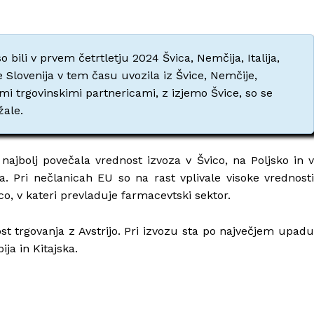
bili v prvem četrtletju 2024 Švica, Nemčija, Italija,
e Slovenija v tem času uvozila iz Švice, Nemčije,
vnimi trgovinskimi partnericami, z izjemo Švice, so se
žale.
najbolj povečala vrednost izvoza v Švico, na Poljsko in v
a. Pri nečlanicah EU so na rast vplivale visoke vrednosti
co, v kateri prevladuje farmacevtski sektor.
st trgovanja z Avstrijo. Pri izvozu sta po največjem upadu
ija in Kitajska.