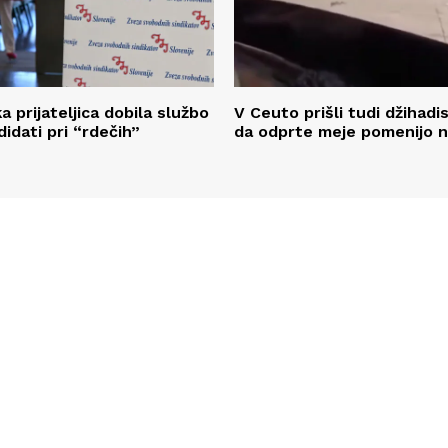
a prijateljica dobila službo
V Ceuto prišli tudi džihadis
idati pri “rdečih”
da odprte meje pomenijo 