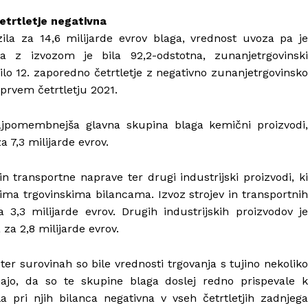
etrtletje negativna
zila za 14,6 milijarde evrov blaga, vrednost uvoza pa je
za z izvozom je bila 92,2-odstotna, zunanjetrgovinski
 bilo 12. zaporedno četrtletje z negativno zunanjetrgovinsko
 prvem četrtletju 2021.
najpomembnejša glavna skupina blaga kemični proizvodi,
za 7,3 milijarde evrov.
 in transportne naprave ter drugi industrijski proizvodi, ki
ivnima trgovinskima bilancama. Izvoz strojev in transportnih
a 3,3 milijarde evrov. Drugih industrijskih proizvodov je
a za 2,8 milijarde evrov.
h ter surovinah so bile vrednosti trgovanja s tujino nekoliko
ajo, da so te skupine blaga doslej redno prispevale k
ila pri njih bilanca negativna v vseh četrtletjih zadnjega