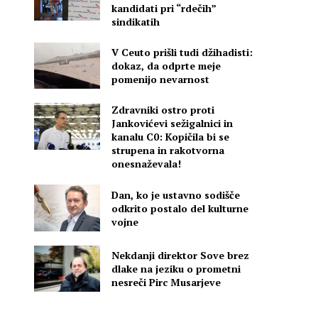
kandidati pri “rdečih”
sindikatih
V Ceuto prišli tudi džihadisti:
dokaz, da odprte meje
pomenijo nevarnost
Zdravniki ostro proti
Jankovićevi sežigalnici in
kanalu C0: Kopičila bi se
strupena in rakotvorna
onesnaževala!
Dan, ko je ustavno sodišče
odkrito postalo del kulturne
vojne
Nekdanji direktor Sove brez
dlake na jeziku o prometni
nesreči Pirc Musarjeve