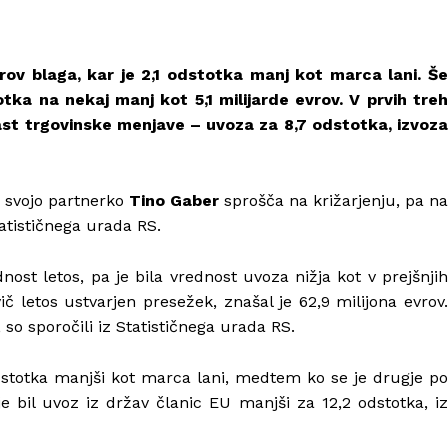
evrov blaga, kar je 2,1 odstotka manj kot marca lani. Še
otka na nekaj manj kot 5,1 milijarde evrov. V prvih treh
ast trgovinske menjave – uvoza za 8,7 odstotka, izvoza
 svojo partnerko
Tino Gaber
sprošča na križarjenju, pa na
atističnega urada RS.
ost letos, pa je bila vrednost uvoza nižja kot v prejšnjih
ič letos ustvarjen presežek, znašal je 62,9 milijona evrov.
 so sporočili iz Statističnega urada RS.
odstotka manjši kot marca lani, medtem ko se je drugje po
je bil uvoz iz držav članic EU manjši za 12,2 odstotka, iz