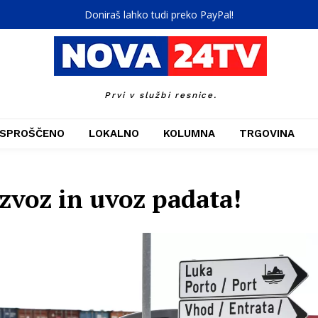
Doniraš lahko tudi preko PayPal!
Prvi v službi resnice.
SPROŠČENO
LOKALNO
KOLUMNA
TRGOVINA
zvoz in uvoz padata!