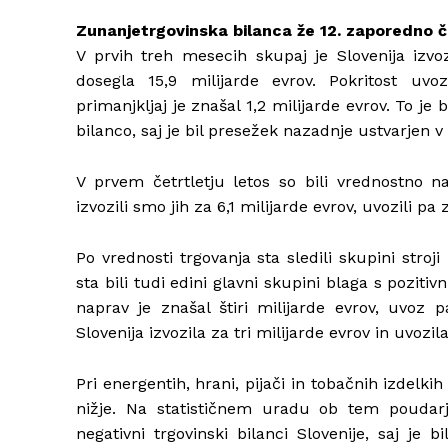
Zunanjetrgovinska bilanca že 12. zaporedno č
V prvih treh mesecih skupaj je Slovenija izvo
dosegla 15,9 milijarde evrov. Pokritost uvo
primanjkljaj je znašal 1,2 milijarde evrov. To je
bilanco, saj je bil presežek nazadnje ustvarjen v
V prvem četrtletju letos so bili vrednostno 
izvozili smo jih za 6,1 milijarde evrov, uvozili pa 
Po vrednosti trgovanja sta sledili skupini stroji
sta bili tudi edini glavni skupini blaga s pozit
naprav je znašal štiri milijarde evrov, uvoz p
Slovenija izvozila za tri milijarde evrov in uvozil
Pri energentih, hrani, pijači in tobačnih izdelki
nižje. Na statističnem uradu ob tem poudarj
negativni trgovinski bilanci Slovenije, saj je b