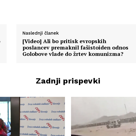
Naslednji članek
o
[Video] Ali bo pritisk evropskih
poslancev premaknil fašistoiden odnos
Golobove vlade do žrtev komunizma?
Zadnji prispevki