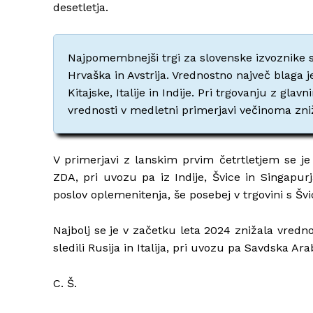
desetletja.
Najpomembnejši trgi za slovenske izvoznike so 
Hrvaška in Avstrija. Vrednostno največ blaga j
Kitajske, Italije in Indije. Pri trgovanju z gla
vrednosti v medletni primerjavi večinoma zni
V primerjavi z lanskim prvim četrtletjem se je 
ZDA, pri uvozu pa iz Indije, Švice in Singapurj
poslov oplemenitenja, še posebej v trgovini s Švi
Najbolj se je v začetku leta 2024 znižala vredno
sledili Rusija in Italija, pri uvozu pa Savdska Arab
C. Š.