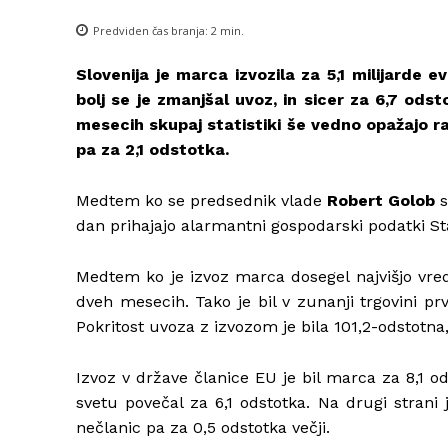
Predviden čas branja:
2
min.
Slovenija je marca izvozila za 5,1 milijarde 
bolj se je zmanjšal uvoz, in sicer za 6,7 odst
mesecih skupaj statistiki še vedno opažajo r
pa za 2,1 odstotka.
Medtem ko se predsednik vlade
Robert Golob
s
dan prihajajo alarmantni gospodarski podatki St
Medtem ko je izvoz marca dosegel najvišjo vredn
dveh mesecih. Tako je bil v zunanji trgovini prv
Pokritost uvoza z izvozom je bila 101,2-odstotna,
Izvoz v države članice EU je bil marca za 8,1 
svetu povečal za 6,1 odstotka. Na drugi strani 
nečlanic pa za 0,5 odstotka večji.