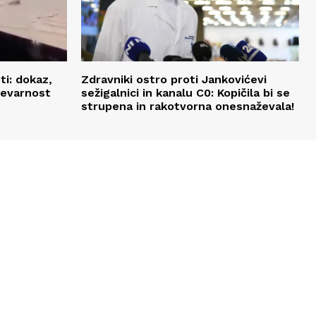
ti: dokaz,
Zdravniki ostro proti Jankovićevi
nevarnost
sežigalnici in kanalu C0: Kopičila bi se
strupena in rakotvorna onesnaževala!