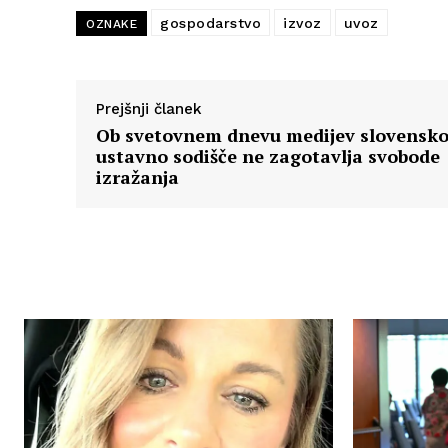
gospodarstvo
izvoz
uvoz
OZNAKE
Prejšnji članek
Ob svetovnem dnevu medijev slovensk
ustavno sodišče ne zagotavlja svobode
izražanja