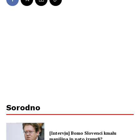
Sorodno
[Intervju] Bomo Slovenci kmalu
manjšina in nato izumrli?