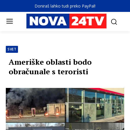
Doniraš lahko tudi preko PayPal!
SVET
Ameriške oblasti bodo
obračunale s teroristi