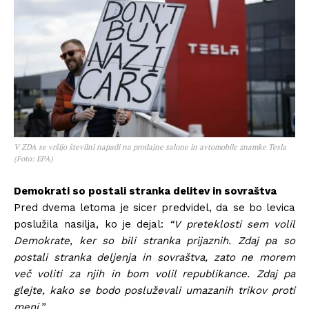
V ZDA se vršijo številni napadi na prodajne salone in avtomobile znamke Tesla
(Foto: EPA)
Demokrati so postali stranka delitev in sovraštva
Pred dvema letoma je sicer predvidel, da se bo levica
poslužila nasilja, ko je dejal:
“V preteklosti sem volil
Demokrate, ker so bili stranka prijaznih. Zdaj pa so
postali stranka deljenja in sovraštva, zato ne morem
več voliti za njih in bom volil republikance. Zdaj pa
glejte, kako se bodo posluževali umazanih trikov proti
meni.”