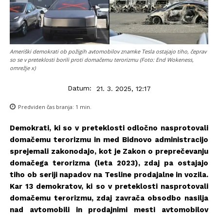
Ameriški demokrati ob požigih avtomobilov znamke Tesla ostajajo tiho, čeprav
so se v preteklosti borili proti domačemu terorizmu (Foto: End Wokeness,
omrežje x)
Datum:
21. 3. 2025, 12:17
Predviden čas branja:
1
min.
Demokrati, ki so v preteklosti odločno nasprotovali
domačemu terorizmu in med Bidnovo administracijo
sprejemali zakonodajo, kot je Zakon o preprečevanju
domačega terorizma (leta 2023), zdaj pa ostajajo
tiho ob seriji napadov na Tesline prodajalne in vozila.
Kar 13 demokratov, ki so v preteklosti nasprotovali
domačemu terorizmu, zdaj zavrača obsodbo nasilja
nad avtomobili in prodajnimi mesti avtomobilov