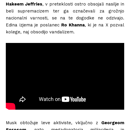
Hakeem Jeffries
, v preteklosti ostro obsojali nasilje in
beli supremacizem ter ga označevali za grožnjo
nacionalni varnosti, se na te dogodke ne odzivajo.
Edina izjema je poslanec
Ro Khanna
, ki je na X pozval
kolege, naj obsodijo vandalizem.
Musk obtožuje leve aktiviste, vključno z
Georgeom
Sorosom
, nato megadonatorja milijarderja in