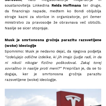
soustanovitelja LinkedIna
Reida Hoffmana
ter druge,
da financirajo napade, medtem ko Bondi obljublja
stroge kazni za storilce in organizatorje, pri čemer
ministrstvo za pravosodje že obravnava več obtožb.
Nasilje se sicer stopnjuje.
Musk je smrtonosna grožnja parazitu razsvetljene
(woke) ideologije
Spomnimo: Musk je nedavno dejal, da njegova podjetja
“izdelujejo odlične izdelke, ki jih imajo ljudje radi, in da
ni nikoli nikogar fizično poškodoval. Zakaj torej
sovraštvo in nasilje proti meni?”
Prepričan je, da se to
dogaja, ker je smrtonosna grožnja parazitu
razsvetljene (woke) ideologije.