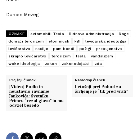
Domen Mezeg
OZNAKE
avtomobili Tesla
Bidnova administracija
Doge
domači terorizem
elon musk
FBI
levičarska ideologija
levičarstvo
nasilje
pam bondi
požigi
prebujenstvo
skrajno levičarstvo
terorizem
tesla
vandalizem
woke ideologija
zakon
zakonodajalci
zda
Prejšnji članek
Naslednji članek
[Video] Podlo in
Letošnji prvi Pohod za
neustavno ravnanje
življenje je “tik pred vrati”
Jankovića: Svetniku
Primcu “rezal glavo” in mu
odvzel besedo