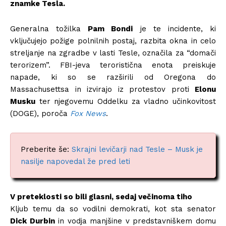
znamke Tesla.
Generalna tožilka
Pam Bondi
je te incidente, ki
vključujejo požige polnilnih postaj, razbita okna in celo
streljanje na zgradbe v lasti Tesle, označila za “domači
terorizem”. FBI-jeva teroristična enota preiskuje
napade, ki so se razširili od Oregona do
Massachusettsa in izvirajo iz protestov proti
Elonu
Musku
ter njegovemu Oddelku za vladno učinkovitost
(DOGE), poroča
Fox News
.
Preberite še:
Skrajni levičarji nad Tesle – Musk je
nasilje napovedal že pred leti
V preteklosti so bili glasni, sedaj večinoma tiho
Kljub temu da so vodilni demokrati, kot sta senator
Dick Durbin
in vodja manjšine v predstavniškem domu