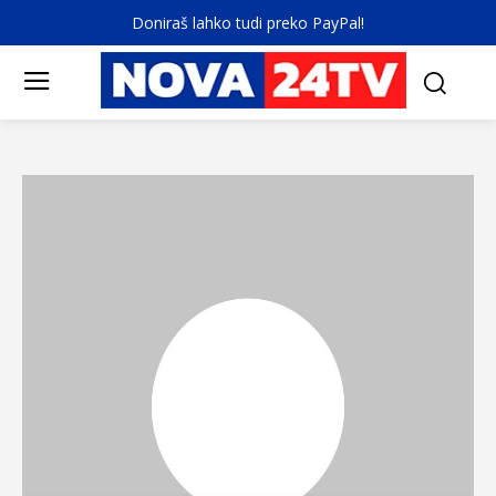
Doniraš lahko tudi preko PayPal!