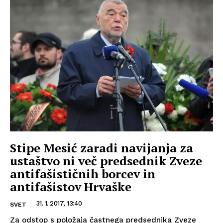
Stipe Mesić zaradi navijanja za
ustaštvo ni več predsednik Zveze
antifašističnih borcev in
antifašistov Hrvaške
31. 1. 2017, 13:40
SVET
Za odstop s položaja častnega predsednika Zveze