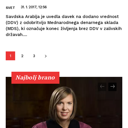
31. 1. 2017, 12:56
SVET
Savdska Arabija je uvedla davek na dodano vrednost
(DDV) z odobritvijo Mednarodnega denarnega sklada
(MDS), ki označuje konec življenja brez DDV v zalivskih
državah....
1
2
3
Najbolj brano