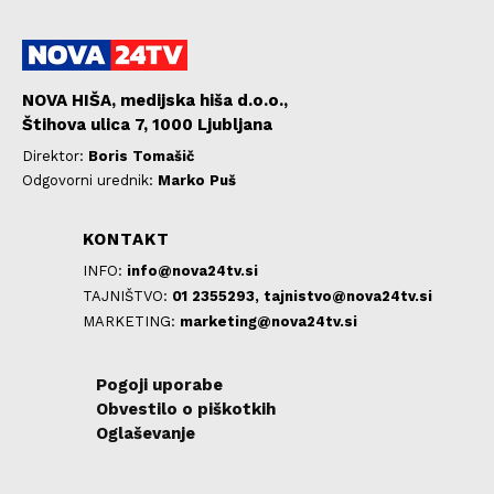
NOVA HIŠA, medijska hiša d.o.o.,
Štihova ulica 7, 1000 Ljubljana
Direktor:
Boris Tomašič
Odgovorni urednik:
Marko Puš
KONTAKT
INFO:
info@nova24tv.si
TAJNIŠTVO:
01 2355293,
tajnistvo@nova24tv.si
MARKETING:
marketing@nova24tv.si
Pogoji uporabe
Obvestilo o piškotkih
Oglaševanje