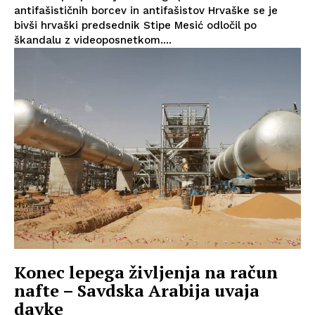
antifašističnih borcev in antifašistov Hrvaške se je
bivši hrvaški predsednik Stipe Mesić odločil po
škandalu z videoposnetkom....
Konec lepega življenja na račun
nafte – Savdska Arabija uvaja
davke