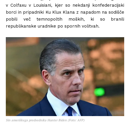
v Colfaxu v Louisiani, kjer so nekdanji konfederacijski
borci in pripadniki Ku Klux Klana z napadom na sodišče
pobili več temnopoltih moških, ki so branili
republikanske uradnike po spornih volitvah.
Sin ameriškega predsednika Hunter Biden (Foto: AFP)