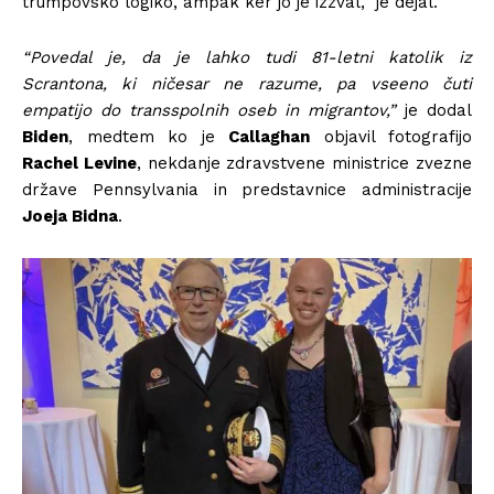
trumpovsko logiko, ampak ker jo je izzval,” je dejal.
“Povedal je, da je lahko tudi 81-letni katolik iz
Scrantona, ki ničesar ne razume, pa vseeno čuti
empatijo do transspolnih oseb in migrantov,”
je dodal
Biden
, medtem ko je
Callaghan
objavil fotografijo
Rachel Levine
, nekdanje zdravstvene ministrice zvezne
države Pennsylvania in predstavnice administracije
Joeja Bidna
.