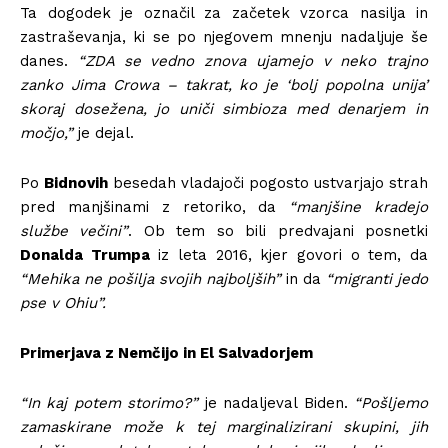
Ta dogodek je označil za začetek vzorca nasilja in
zastraševanja, ki se po njegovem mnenju nadaljuje še
danes.
“ZDA se vedno znova ujamejo v neko trajno
zanko Jima Crowa – takrat, ko je ‘bolj popolna unija’
skoraj dosežena, jo uniči simbioza med denarjem in
močjo,”
je dejal.
Po
Bidnovih
besedah vladajoči pogosto ustvarjajo strah
pred manjšinami z retoriko, da
“manjšine kradejo
službe večini”
. Ob tem so bili predvajani posnetki
Donalda Trumpa
iz leta 2016, kjer govori o tem, da
“Mehika ne pošilja svojih najboljših”
in da
“migranti jedo
pse v Ohiu”.
Primerjava z Nemčijo in El Salvadorjem
“In kaj potem storimo?”
je nadaljeval Biden.
“Pošljemo
zamaskirane može k tej marginalizirani skupini, jih