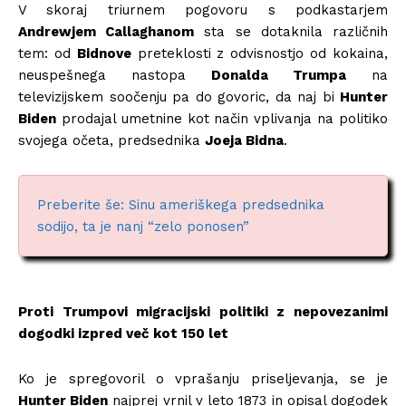
V skoraj triurnem pogovoru s podkastarjem
Andrewjem Callaghanom
sta se dotaknila različnih
tem: od
Bidnove
preteklosti z odvisnostjo od kokaina,
neuspešnega nastopa
Donalda Trumpa
na
televizijskem soočenju pa do govoric, da naj bi
Hunter
Biden
prodajal umetnine kot način vplivanja na politiko
svojega očeta, predsednika
Joeja Bidna
.
Preberite še: Sinu ameriškega predsednika
sodijo, ta je nanj “zelo ponosen”
Proti Trumpovi migracijski politiki z nepovezanimi
dogodki izpred več kot 150 let
Ko je spregovoril o vprašanju priseljevanja, se je
Hunter Biden
najprej vrnil v leto 1873 in opisal dogodek