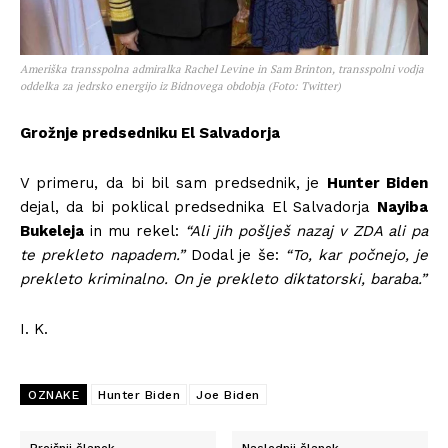
Ameriška transspolna admiralka Rachel Levine in Sam Brinton, transspolni vodja
oddelka za jedrsko energijo iz Bidnovega obdobja (Foto: Twitter)
Grožnje predsedniku El Salvadorja
V primeru, da bi bil sam predsednik, je
Hunter Biden
dejal, da bi poklical predsednika El Salvadorja
Nayiba
Bukeleja
in mu rekel:
“Ali jih pošlješ nazaj v ZDA ali pa
te prekleto napadem.”
Dodal je še:
“To, kar počnejo, je
prekleto kriminalno. On je prekleto diktatorski, baraba.”
I. K.
OZNAKE
Hunter Biden
Joe Biden
Prejšnji članek
Naslednji članek