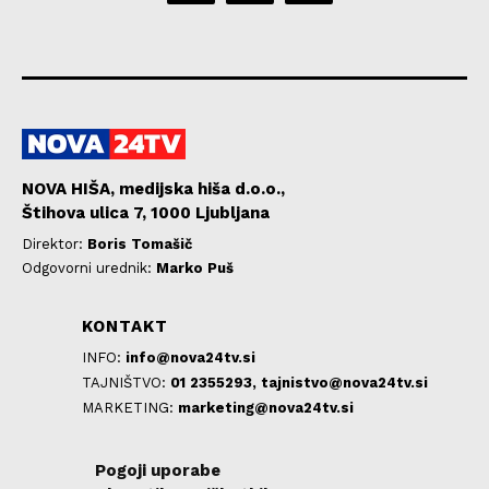
NOVA HIŠA, medijska hiša d.o.o.,
Štihova ulica 7, 1000 Ljubljana
Direktor:
Boris Tomašič
Odgovorni urednik:
Marko Puš
KONTAKT
INFO:
info@nova24tv.si
TAJNIŠTVO:
01 2355293,
tajnistvo@nova24tv.si
MARKETING:
marketing@nova24tv.si
Pogoji uporabe