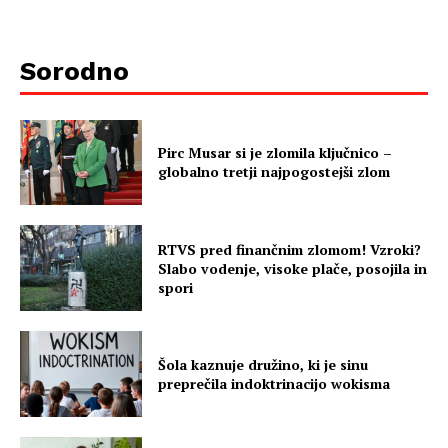
Sorodno
Pirc Musar si je zlomila ključnico –
globalno tretji najpogostejši zlom
RTVS pred finančnim zlomom! Vzroki?
Slabo vodenje, visoke plače, posojila in
spori
Šola kaznuje družino, ki je sinu
preprečila indoktrinacijo wokisma