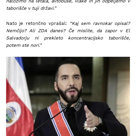
naložimo na letala, avtobuse, vlake in jih odpeljemo v
taborišče v tuji državi.”
Nato je retorično vprašal:
“Kaj sem ravnokar opisal?
Nemčijo? Ali ZDA danes? Če mislite, da zapor v El
Salvadorju ni prekleto koncentracijsko taborišče,
potem ste nori.”