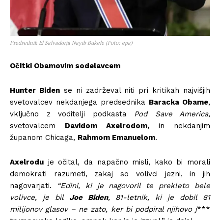
Predsednik El Salvadorja Nayib Bukele (Foto: epa)
Očitki Obamovim sodelavcem
Hunter Biden
se ni zadrževal niti pri kritikah najvišjih
svetovalcev nekdanjega predsednika
Baracka Obame
,
vključno z voditelji podkasta
Pod Save America
,
svetovalcem
Davidom Axelrodom,
in nekdanjim
županom Chicaga,
Rahmom Emanuelom
.
Axelrodu
je očital, da napačno misli, kako bi morali
demokrati razumeti, zakaj so volivci jezni, in jih
nagovarjati.
“Edini, ki je nagovoril te prekleto bele
volivce, je bil
Joe Biden
, 81-letnik, ki je dobil 81
milijonov glasov – ne zato, ker bi podpiral njihovo j
***