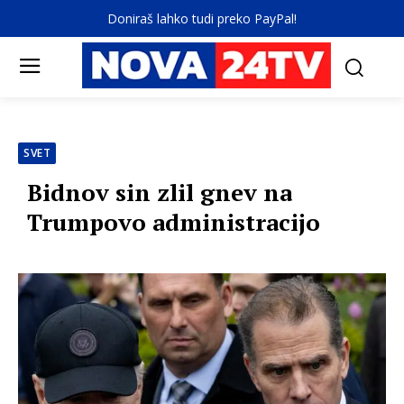
Doniraš lahko tudi preko PayPal!
SVET
Bidnov sin zlil gnev na
Trumpovo administracijo