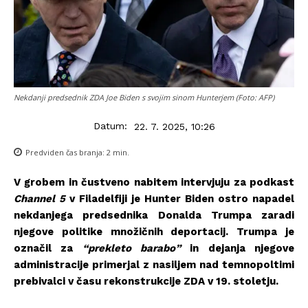
Nekdanji predsednik ZDA Joe Biden s svojim sinom Hunterjem (Foto: AFP)
Datum:
22. 7. 2025, 10:26
Predviden čas branja:
2
min.
V grobem in čustveno nabitem intervjuju za podkast
Channel 5
v Filadelfiji je Hunter Biden ostro napadel
nekdanjega predsednika Donalda Trumpa zaradi
njegove politike množičnih deportacij. Trumpa je
označil za
“prekleto barabo”
in dejanja njegove
administracije primerjal z nasiljem nad temnopoltimi
prebivalci v času rekonstrukcije ZDA v 19. stoletju.