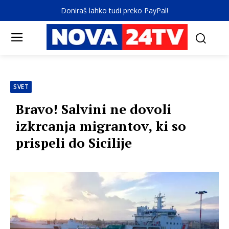
Doniraš lahko tudi preko PayPal!
SVET
Bravo! Salvini ne dovoli
izkrcanja migrantov, ki so
prispeli do Sicilije