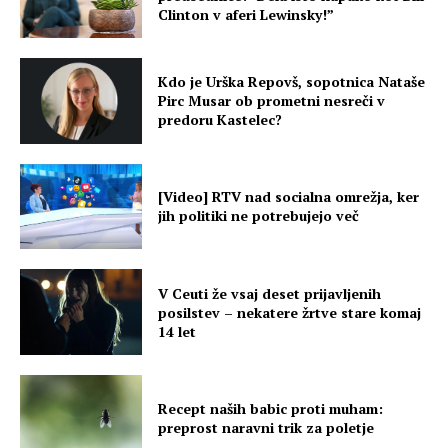
Clinton v aferi Lewinsky!”
Kdo je Urška Repovš, sopotnica Nataše
Pirc Musar ob prometni nesreči v
predoru Kastelec?
[Video] RTV nad socialna omrežja, ker
jih politiki ne potrebujejo več
V Ceuti že vsaj deset prijavljenih
posilstev – nekatere žrtve stare komaj
14 let
Recept naših babic proti muham:
preprost naravni trik za poletje