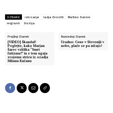
OZNAKE
izkrcanje
ladja Diciotti
Matteo Salvini
migranti
Sicilija
Prejšnji članek
Naslednji članek
[VIDEO] Škandal!
Uradno: Cene v Sloveniji v
Poglejte, kako Marjan
nebo, plače se pa nižajo!
Šarec vzklika “Smrt
fašizmu!” in s tem ugaja
svojemu stricu iz ozadja
Milanu Kučanu