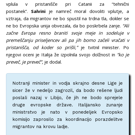
vplula v pristanišče pri Catanii za “tehnični
postanek”.
Salvini
je namreč moral dovoliti vplutje, a
vztraja, da migrantov ne bo spustil na trdna tla, dokler se
ne bo Evropska unija obvezala, da bo poskrbela zanje.
“Ali
začne Evropa resno braniti svoje meje in sodeluje v
premeščanju priseljencev ali pa jih bomo začeli vračati v
pristanišča, od koder so prišli,”
je tvitnil minister. Po
njegovi oceni je Italija že izpolnila svojo dolžnost in
“ko je
preveč, je preveč”
, je dodal.
Notranji minister in vodja skrajno desne Lige je
sicer že v nedeljo zagrozil, da bodo rešene ljudi
poslali nazaj v Libijo, če jih ne bodo sprejele
druge evropske države. Italijansko zunanje
ministrstvo je nato v ponedeljek Evropsko
komisijo zaprosilo za koordinacijo porazdelitve
migrantov na krovu ladje.