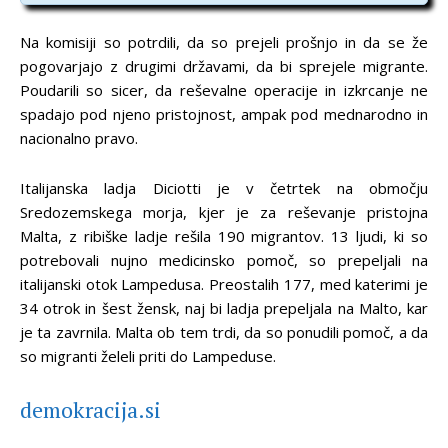
Na komisiji so potrdili, da so prejeli prošnjo in da se že
pogovarjajo z drugimi državami, da bi sprejele migrante.
Poudarili so sicer, da reševalne operacije in izkrcanje ne
spadajo pod njeno pristojnost, ampak pod mednarodno in
nacionalno pravo.
Italijanska ladja Diciotti je v četrtek na območju
Sredozemskega morja, kjer je za reševanje pristojna
Malta, z ribiške ladje rešila 190 migrantov. 13 ljudi, ki so
potrebovali nujno medicinsko pomoč, so prepeljali na
italijanski otok Lampedusa. Preostalih 177, med katerimi je
34 otrok in šest žensk, naj bi ladja prepeljala na Malto, kar
je ta zavrnila. Malta ob tem trdi, da so ponudili pomoč, a da
so migranti želeli priti do Lampeduse.
demokracija.si