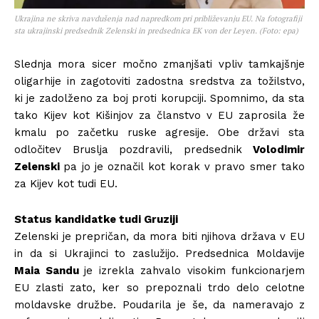
Ukrajina ne skriva navdušenja nad napredkom pri približevanju EU. Na fotografiji
sta ukrajinski predsednik Zelenski in predsednica EK von der Leyen. (Foto: epa)
Slednja mora sicer močno zmanjšati vpliv tamkajšnje
oligarhije in zagotoviti zadostna sredstva za tožilstvo,
ki je zadolženo za boj proti korupciji. Spomnimo, da sta
tako Kijev kot Kišinjov za članstvo v EU zaprosila že
kmalu po začetku ruske agresije. Obe državi sta
odločitev Bruslja pozdravili, predsednik
Volodimir
Zelenski
pa jo je označil kot korak v pravo smer tako
za Kijev kot tudi EU.
Status kandidatke tudi Gruziji
Zelenski je prepričan, da mora biti njihova država v EU
in da si Ukrajinci to zaslužijo. Predsednica Moldavije
Maia Sandu
je izrekla zahvalo visokim funkcionarjem
EU zlasti zato, ker so prepoznali trdo delo celotne
moldavske družbe. Poudarila je še, da nameravajo z