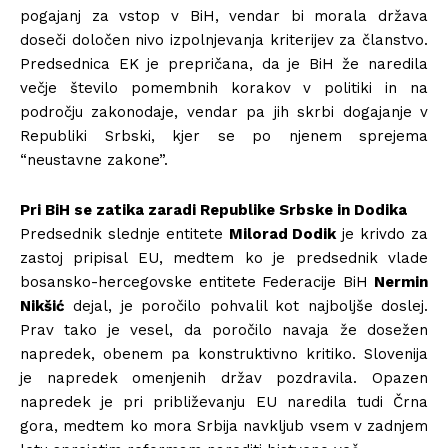
pogajanj za vstop v BiH, vendar bi morala država
doseči določen nivo izpolnjevanja kriterijev za članstvo.
Predsednica EK je prepričana, da je BiH že naredila
večje število pomembnih korakov v politiki in na
področju zakonodaje, vendar pa jih skrbi dogajanje v
Republiki Srbski, kjer se po njenem sprejema
“neustavne zakone”.
Pri BiH se zatika zaradi Republike Srbske in Dodika
Predsednik slednje entitete
Milorad Dodik
je krivdo za
zastoj pripisal EU, medtem ko je predsednik vlade
bosansko-hercegovske entitete Federacije BiH
Nermin
Nikšić
dejal, je poročilo pohvalil kot najboljše doslej.
Prav tako je vesel, da poročilo navaja že dosežen
napredek, obenem pa konstruktivno kritiko. Slovenija
je napredek omenjenih držav pozdravila. Opazen
napredek je pri približevanju EU naredila tudi Črna
gora, medtem ko mora Srbija navkljub vsem v zadnjem