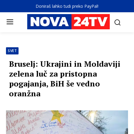
Doniraš lahko tudi preko PayPal!
SVET
Bruselj: Ukrajini in Moldaviji
zelena luč za pristopna
pogajanja, BiH še vedno
oranžna