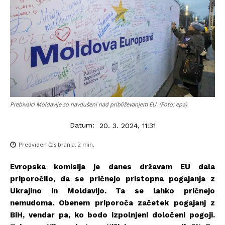
Prebivalci Moldavije so navdušeni nad približevanjem EU. (Foto: epa)
Datum:
20. 3. 2024, 11:31
Predviden čas branja:
2
min.
Evropska komisija je danes državam EU dala
priporočilo, da se pričnejo pristopna pogajanja z
Ukrajino in Moldavijo. Ta se lahko pričnejo
nemudoma. Obenem priporoča začetek pogajanj z
BiH, vendar pa, ko bodo izpolnjeni določeni pogoji.