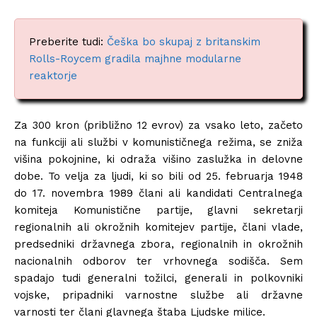
Preberite tudi:
Češka bo skupaj z britanskim
Rolls-Roycem gradila majhne modularne
reaktorje
Za 300 kron (približno 12 evrov) za vsako leto, začeto
na funkciji ali službi v komunističnega režima, se zniža
višina pokojnine, ki odraža višino zaslužka in delovne
dobe. To velja za ljudi, ki so bili od 25. februarja 1948
do 17. novembra 1989 člani ali kandidati Centralnega
komiteja Komunistične partije, glavni sekretarji
regionalnih ali okrožnih komitejev partije, člani vlade,
predsedniki državnega zbora, regionalnih in okrožnih
nacionalnih odborov ter vrhovnega sodišča. Sem
spadajo tudi generalni tožilci, generali in polkovniki
vojske, pripadniki varnostne službe ali državne
varnosti ter člani glavnega štaba Ljudske milice.