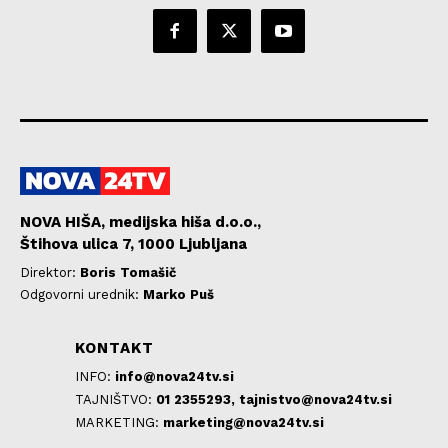
NOVA HIŠA, medijska hiša d.o.o.,
Štihova ulica 7, 1000 Ljubljana
Direktor:
Boris Tomašič
Odgovorni urednik:
Marko Puš
KONTAKT
INFO:
info@nova24tv.si
TAJNIŠTVO:
01 2355293,
tajnistvo@nova24tv.si
MARKETING:
marketing@nova24tv.si