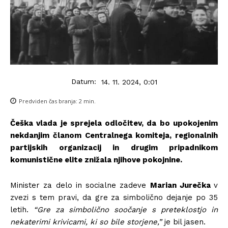
Datum:
14. 11. 2024, 0:01
Predviden čas branja:
2
min.
Češka vlada je sprejela odločitev, da bo upokojenim
nekdanjim članom Centralnega komiteja, regionalnih
partijskih organizacij in drugim pripadnikom
komunistične elite znižala njihove pokojnine.
Minister za delo in socialne zadeve
Marian Jurečka
v
zvezi s tem pravi, da gre za simbolično dejanje po 35
letih.
“Gre za simbolično soočanje s preteklostjo in
nekaterimi krivicami, ki so bile storjene,”
je bil jasen.