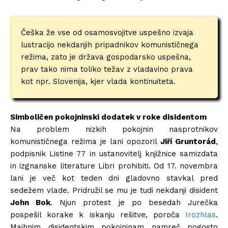
Češka že vse od osamosvojitve uspešno izvaja
lustracijo nekdanjih pripadnikov komunističnega
režima, zato je država gospodarsko uspešna,
prav tako nima toliko težav z vladavino prava
kot npr. Slovenija, kjer vlada kontinuiteta.
Simboličen pokojninski dodatek v roke disidentom
Na problem nizkih pokojnin nasprotnikov
komunističnega režima je lani opozoril
Jiří Gruntorád
,
podpisnik Listine 77 in ustanovitelj knjižnice samizdata
in izgnanske literature Libri prohibiti. Od 17. novembra
lani je več kot teden dni gladovno stavkal pred
sedežem vlade. Pridružil se mu je tudi nekdanji disident
John Bok
. Njun protest je po besedah ​​Jurečka
pospešil korake k iskanju rešitve, poroča
Irozhlas
.
Majhnim disidentskim pokojninam namreč pogosto