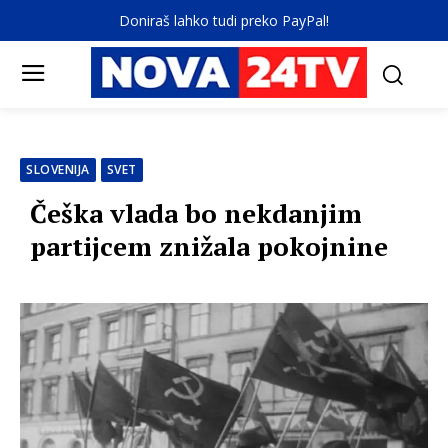
Doniraš lahko tudi preko PayPal!
SLOVENIJA
SVET
Češka vlada bo nekdanjim
partijcem znižala pokojnine