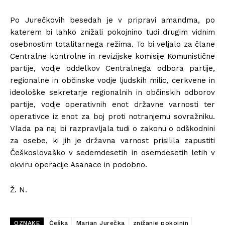
Po Jurečkovih besedah ​​je v pripravi amandma, po
katerem bi lahko znižali pokojnino tudi drugim vidnim
osebnostim totalitarnega režima. To bi veljalo za člane
Centralne kontrolne in revizijske komisije Komunistične
partije, vodje oddelkov Centralnega odbora partije,
regionalne in občinske vodje ljudskih milic, cerkvene in
ideološke sekretarje regionalnih in občinskih odborov
partije, vodje operativnih enot državne varnosti ter
operativce iz enot za boj proti notranjemu sovražniku.
Vlada pa naj bi razpravljala tudi o zakonu o odškodnini
za osebe, ki jih je državna varnost prisilila zapustiti
Češkoslovaško v sedemdesetih in osemdesetih letih v
okviru operacije Asanace in podobno.
Ž. N.
OZNAKE
Češka
Marian Jurečka
znižanje pokojnin