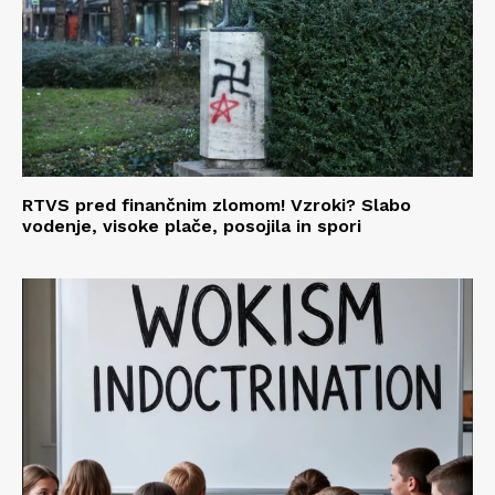
RTVS pred finančnim zlomom! Vzroki? Slabo
vodenje, visoke plače, posojila in spori