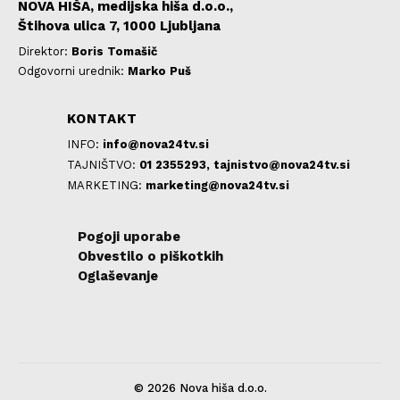
NOVA HIŠA, medijska hiša d.o.o.,
Štihova ulica 7, 1000 Ljubljana
Direktor:
Boris Tomašič
Odgovorni urednik:
Marko Puš
KONTAKT
INFO:
info@nova24tv.si
TAJNIŠTVO:
01 2355293,
tajnistvo@nova24tv.si
MARKETING:
marketing@nova24tv.si
Pogoji uporabe
Obvestilo o piškotkih
Oglaševanje
© 2026 Nova hiša d.o.o.