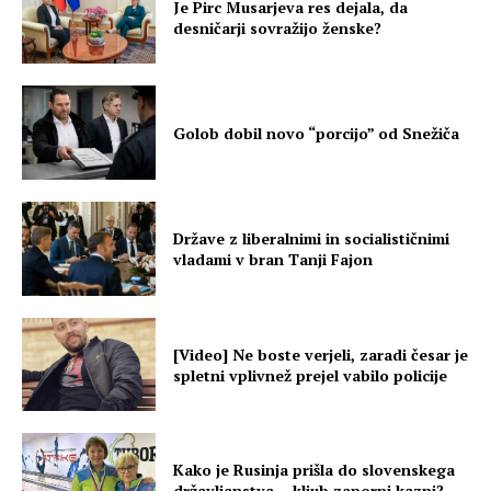
Je Pirc Musarjeva res dejala, da
desničarji sovražijo ženske?
Golob dobil novo “porcijo” od Snežiča
Države z liberalnimi in socialističnimi
vladami v bran Tanji Fajon
[Video] Ne boste verjeli, zaradi česar je
spletni vplivnež prejel vabilo policije
Kako je Rusinja prišla do slovenskega
državljanstva – kljub zaporni kazni?