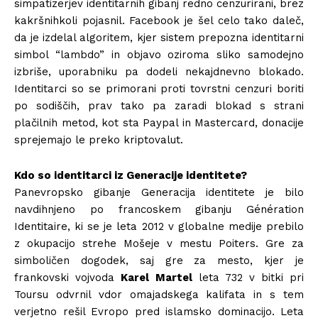
simpatizerjev identitarnih gibanj redno cenzurirani, brez
kakršnihkoli pojasnil. Facebook je šel celo tako daleč,
da je izdelal algoritem, kjer sistem prepozna identitarni
simbol “lambdo” in objavo oziroma sliko samodejno
izbriše, uporabniku pa dodeli nekajdnevno blokado.
Identitarci so se primorani proti tovrstni cenzuri boriti
po sodiščih, prav tako pa zaradi blokad s strani
plačilnih metod, kot sta Paypal in Mastercard, donacije
sprejemajo le preko kriptovalut.
Kdo so identitarci iz Generacije identitete?
Panevropsko gibanje Generacija identitete je bilo
navdihnjeno po francoskem gibanju Génération
Identitaire, ki se je leta 2012 v globalne medije prebilo
z okupacijo strehe Mošeje v mestu Poiters. Gre za
simboličen dogodek, saj gre za mesto, kjer je
frankovski vojvoda
Karel
Martel
leta 732 v bitki pri
Toursu odvrnil vdor omajadskega kalifata in s tem
verjetno rešil Evropo pred islamsko dominacijo. Leta