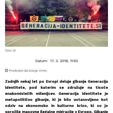
Foto: GI
Datum:
17. 3. 2019, 11:50
Predviden čas branja:
4
min.
Zadnjih nekaj let po Evropi deluje gibanje Generacija
identitete, pod katerim se združuje na tisoče
enakomislečih milenijcev. Generacija identitete je
metapolitično gibanje, ki je bilo ustanovljeno kot
odziv na ekonomsko in kulturno krizo, ki so jo
sprožile masovne ilegalne migracije v Evropo. Gibanje