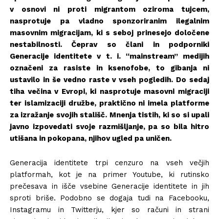
v osnovi ni proti migrantom oziroma tujcem,
nasprotuje pa vladno sponzoriranim ilegalnim
masovnim migracijam, ki s seboj prinesejo določene
nestabilnosti. Čeprav so člani in podporniki
Generacije identitete v t. i. “mainstream” medijih
označeni za rasiste in ksenofobe, to gibanja ni
ustavilo in še vedno raste v vseh pogledih. Do sedaj
tiha večina v Evropi, ki nasprotuje masovni migraciji
ter islamizaciji družbe, praktično ni imela platforme
za izražanje svojih stališč. Mnenja tistih, ki so si upali
javno izpovedati svoje razmišljanje, pa so bila hitro
utišana in pokopana, njihov ugled pa uničen.
Generacija identitete trpi cenzuro na vseh večjih
platformah, kot je na primer Youtube, ki rutinsko
prečesava in išče vsebine Generacije identitete in jih
sproti briše. Podobno se dogaja tudi na Facebooku,
Instagramu in Twitterju, kjer so računi in strani