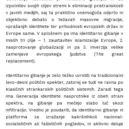
izpolnitev svojih ciljev stremi k eliminaciji pristranskosti
v javnih medijih, saj ta praktično onemogoča odprto in
objektivno debato o težavah masovne migracije,
vprašanjih identitete ter prihodnosti evropskih držav in
Evrope same. V splošnem pa ima identitarno gibanje v
mislih tri cilje – 1. zaustavitev islamizacije Evrope, 2.
nasprotovanje globalizaciji in pa 3. inverzija velike
zamenjave evropskega ljudstva (The great
replacement).
Identitarno gibanje je zelo težko uvrstiti na tradicionalni
levo-desni politični spekter, zatorej se tudi ne ravna po
klasičnih strankarskih političnih sistemih. Zaradi tega
ima Generacija identitete nasprotnike iz obeh strani
spektra, na gibanje pa mečejo slabo luč skozi
infiltracijo. Vredno je poudariti, da identitarno gibanje ni
platforma za izražanje kakršnihkoli nacional-
socialističnih ali fašističnih pogledov, in aktivno deluje