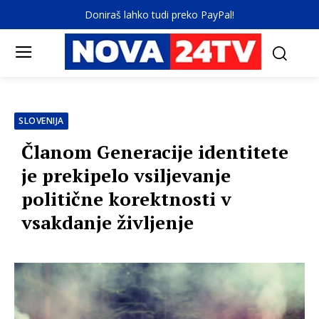
Doniraš lahko tudi preko PayPal!
SLOVENIJA
Članom Generacije identitete
je prekipelo vsiljevanje
politične korektnosti v
vsakdanje življenje