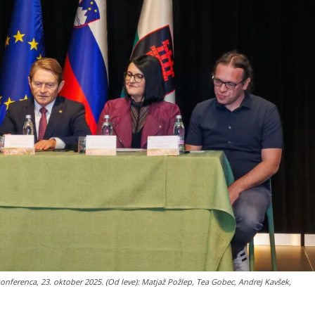
nferenca, 23. oktober 2025. (Od leve): Matjaž Požlep, Tea Gobec, Andrej Kavšek,