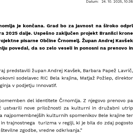
Datum:
24. 10. 2025, 10:38
mlja je končana. Grad bo za javnost na široko odprl
ra 2025 dalje. Uspešno zaključen projekt Branilci krone
z projektne pisarne Občine Črnomelj. Župan
Andrej Kavšek
mlju povedal, da so zelo veseli in ponosni na prenovo in
eraj predstavili župan Andrej Kavšek, Barbara Papež Lavrič,
trokovni sodelavec RIC Bela krajina, Matjaž Požlep, direktor
inja v podjetju Innovatif.
 pomemben del identitete Črnomlja. Z njegovo prenovo pa
 ustvarili nove priložnosti za kulturni in družabni utrip
ga najpomembnejših kulturnih spomenikov Bele krajine ter
n trajnostnega turizma v regiji, ki je bila do zdaj pogosto
številne zgodbe, vredne odkrivanja.”