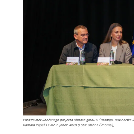
Predstavitev končanega projekta obnova gradu v Črnomlju, novinarska ko
Barbara Papež Lavrič in Janez Weiss (Foto: občina Črnomelj)