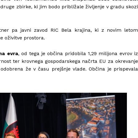
 druge zbirke, ki jim bodo približale življenje v gradu skozi
rtner pa javni zavod RIC Bela krajina, ki z novim letom
 oživitve prostora.
ona evra
, od tega je občina pridobila 1,29 milijona evrov i
ornost ter krovnega gospodarskega načrta EU za okrevanje
 odobrena že v času prejšnje vlade. Občina je prispevala