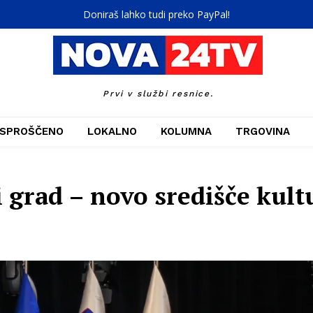
Doniraš lahko tudi preko PayPal!
Prvi v službi resnice.
SPROŠČENO
LOKALNO
KOLUMNA
TRGOVINA
 grad – novo središče kul