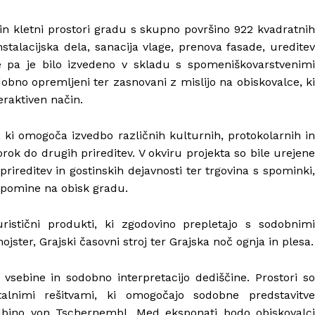
ni in kletni prostori gradu s skupno površino 922 kvadratnih
talacijska dela, sanacija vlage, prenova fasade, ureditev
vse pa je bilo izvedeno v skladu s spomeniškovarstvenimi
obno opremljeni ter zasnovani z mislijo na obiskovalce, ki
eraktiven način.
 ki omogoča izvedbo različnih kulturnih, protokolarnih in
ok do drugih prireditev. V okviru projekta so bile urejene
prireditev in gostinskih dejavnosti ter trgovina s spominki,
spomine na obisk gradu.
turistični produkti, ki zgodovino prepletajo s sodobnimi
ojster, Grajski časovni stroj ter Grajska noč ognja in plesa.
 vsebine in sodobno interpretacijo dediščine. Prostori so
talnimi rešitvami, ki omogočajo sodobne predstavitve
dbino von Tschernembl. Med eksponati bodo obiskovalci