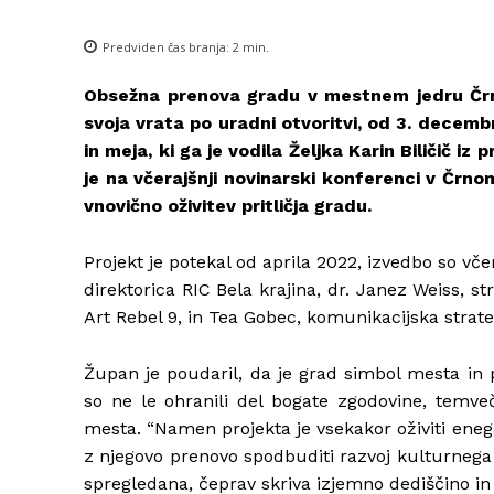
Predviden čas branja:
2
min.
Obsežna prenova gradu v mestnem jedru Črno
svoja vrata po uradni otvoritvi, od 3. decemb
in meja, ki ga je vodila Željka Karin Biličič i
je na včerajšnji novinarski konferenci v Črno
vnovično oživitev pritličja gradu.
Projekt je potekal od aprila 2022, izvedbo so vč
direktorica RIC Bela krajina, dr. Janez Weiss, s
Art Rebel 9, in Tea Gobec, komunikacijska strateg
Župan je poudaril, da je grad simbol mesta in
so ne le ohranili del bogate zgodovine, temveč
mesta. “Namen projekta je vsekakor oživiti ene
z njegovo prenovo spodbuditi razvoj kulturnega i
spregledana, čeprav skriva izjemno dediščino in 