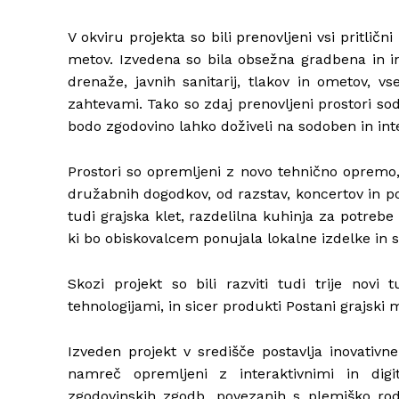
V okviru projekta so bili prenovljeni vsi pritlič
metov. Izvedena so bila obsežna gradbena in ins
drenaže, javnih sanitarij, tlakov in ometov, 
zahtevami. Tako so zdaj prenovljeni prostori sod
bodo zgodovino lahko doživeli na sodoben in int
Prostori so opremljeni z novo tehnično opremo,
družabnih dogodkov, od razstav, koncertov in por
tudi grajska klet, razdelilna kuhinja za potrebe 
ki bo obiskovalcem ponujala lokalne izdelke in 
Skozi projekt so bili razviti tudi trije novi 
tehnologijami, in sicer produkti Postani grajski m
Izveden projekt v središče postavlja inovativne
namreč opremljeni z interaktivnimi in digi
zgodovinskih zgodb, povezanih s plemiško ro