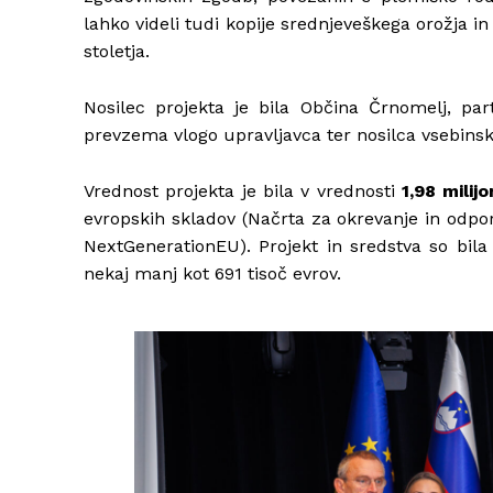
lahko videli tudi kopije srednjeveškega orožja in
stoletja.
Nosilec projekta je bila Občina Črnomelj, pa
prevzema vlogo upravljavca ter nosilca vsebinske
Vrednost projekta je bila v vrednosti
1,98 milij
evropskih skladov (Načrta za okrevanje in odp
NextGenerationEU). Projekt in sredstva so bila
nekaj manj kot 691 tisoč evrov.