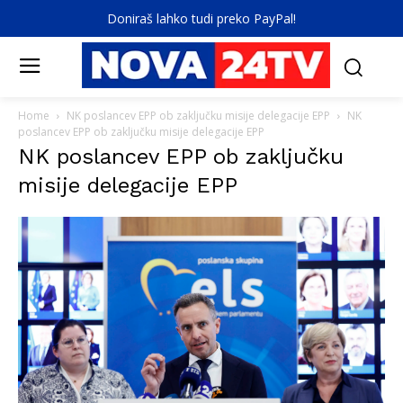
Doniraš lahko tudi preko PayPal!
Home
NK poslancev EPP ob zaključku misije delegacije EPP
NK
poslancev EPP ob zaključku misije delegacije EPP
NK poslancev EPP ob zaključku
misije delegacije EPP