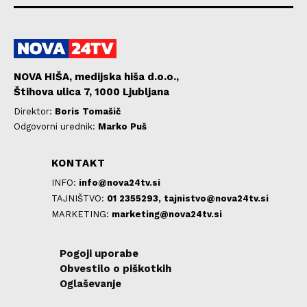
NOVA HIŠA, medijska hiša d.o.o.,
Štihova ulica 7, 1000 Ljubljana
Direktor:
Boris Tomašič
Odgovorni urednik:
Marko Puš
KONTAKT
INFO:
info@nova24tv.si
TAJNIŠTVO:
01 2355293,
tajnistvo@nova24tv.si
MARKETING:
marketing@nova24tv.si
Pogoji uporabe
Obvestilo o piškotkih
Oglaševanje