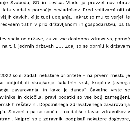
ibanje Svoboda, SD in Levica. Vlado je prevzel nov obraz
a leta vladal s pomočjo nevladnikov. Pred volitvami niti ni
išjih davkih, ki jo tudi udejanja. Takrat so mu to verjeli le
 predvsem tistih v prid državljanom in gospodarstvu, pa ta
itev socialne države, za za vse dostopno zdravstvo, pomoč
 na t. i. jedrnih državah EU. Zdaj so se obrnili k državam
2022 so si zadali nekatere prioritete − na prvem mestu je
 obljubljali skrajšanje čakalnih vrst, krepitev javnega
enega zavarovanja. In kako je danes? Čakalne vrste se
vilnike in določila, pravi podatki so vse bolj zamegljeni.
temskih rešitev ni. Dopolnilnega zdravstvenega zavarovanja
ga. Slovenija pa se sooča z najdaljšo stavko zdravnikov v
strani. Najprej so z zdravniki podpisali nekatere dogovore,