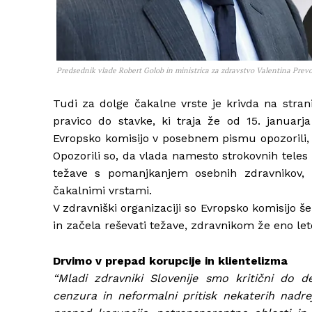
Predsednik vlade Robert Golob in ministrica za zdravstvo Valentina Prev
Tudi za dolge čakalne vrste je krivda na stra
pravico do stavke, ki traja že od 15. januarja
Evropsko komisijo v posebnem pismu opozorili,
Opozorili so, da vlada namesto strokovnih teles
težave s pomanjkanjem osebnih zdravnikov, z
čakalnimi vrstami.
V zdravniški organizaciji so Evropsko komisijo š
in začela reševati težave, zdravnikom že eno let
Drvimo v prepad korupcije in klientelizma
“Mladi zdravniki Slovenije smo kritični do d
cenzura in neformalni pritisk nekaterih nadrej