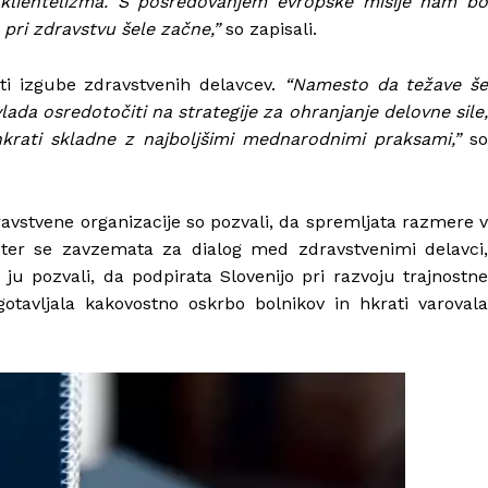
 klientelizma. S posredovanjem evropske misije nam bo
 pri zdravstvu šele začne,”
so zapisali.
ti izgube zdravstvenih delavcev.
“Namesto da težave š
lada osredotočiti na strategije za ohranjanje delovne sile,
 hkrati skladne z najboljšimi mednarodnimi praksami,”
s
avstvene organizacije so pozvali, da spremljata razmere v
i ter se zavzemata za dialog med zdravstvenimi delavci,
 ju pozvali, da podpirata Slovenijo pri razvoju trajnostne
gotavljala kakovostno oskrbo bolnikov in hkrati varovala