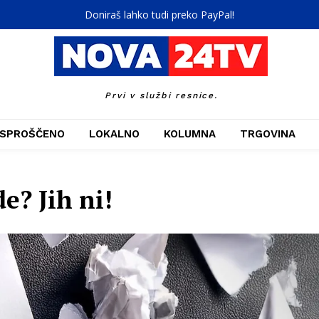
Doniraš lahko tudi preko PayPal!
Prvi v službi resnice.
SPROŠČENO
LOKALNO
KOLUMNA
TRGOVINA
e? Jih ni!