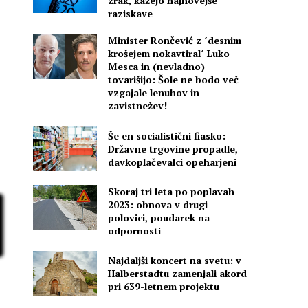
zrak, kažejo najnovejše
raziskave
Minister Rončević z ´desnim
krošejem nokavtiral´ Luko
Mesca in (nevladno)
tovarišijo: Šole ne bodo več
vzgajale lenuhov in
zavistnežev!
Še en socialistični fiasko:
Državne trgovine propadle,
davkoplačevalci opeharjeni
Skoraj tri leta po poplavah
2023: obnova v drugi
polovici, poudarek na
odpornosti
Najdaljši koncert na svetu: v
Halberstadtu zamenjali akord
pri 639-letnem projektu