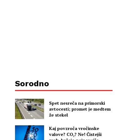
Sorodno
Spet nesreča na primorski
avtocesti; promet je medtem
že stekel
Kaj povzroča vročinske
valove? CO₂? Ne! Čistejši