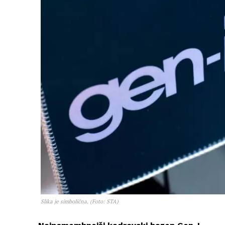
Slika je simbolična. (Foto: STA)