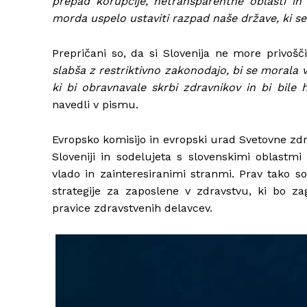
prepad korupcije, netransparentne oblasti in
morda uspelo ustaviti razpad naše države, ki se
Prepričani so, da si Slovenija ne more privošči
slabša z restriktivno zakonodajo, bi se morala v
ki bi obravnavale skrbi zdravnikov in bi bile
navedli v pismu.
Evropsko komisijo in evropski urad Svetovne zdr
Sloveniji in sodelujeta s slovenskimi oblastm
vlado in zainteresiranimi stranmi. Prav tako so
strategije za zaposlene v zdravstvu, ki bo za
pravice zdravstvenih delavcev.