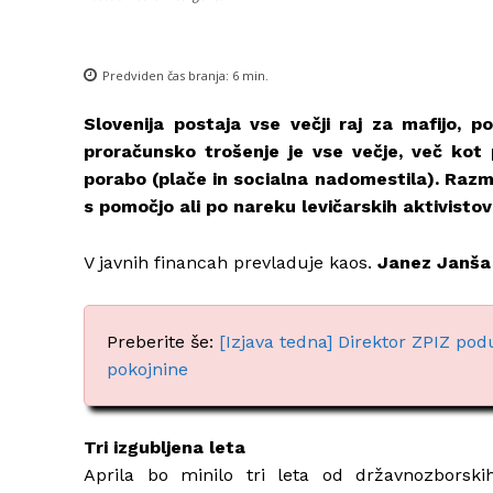
Predviden čas branja:
6
min.
Slovenija postaja vse večji raj za mafijo, p
proračunsko trošenje je vse večje, več ko
porabo (plače in socialna nadomestila). Razm
s pomočjo ali po nareku levičarskih aktivistov 
V javnih financah prevladuje kaos.
Janez Janša
Preberite še:
[Izjava tedna] Direktor ZPIZ pod
pokojnine
Tri izgubljena leta
Aprila bo minilo tri leta od državnozborskih