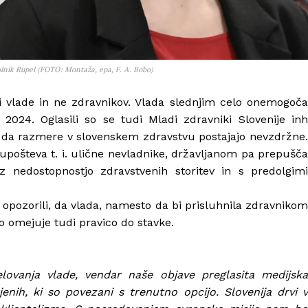
olnik Rupel (FOTO: Montaža, epa, F. A. Bobo)
ni vlade in ne zdravnikov. Vlada slednjim celo onemogoča
 2024. Oglasili so se tudi Mladi zdravniki Slovenije inh
 da razmere v slovenskem zdravstvu postajajo nevzdržne.
 upošteva t. i. ulične nevladnike, državljanom pa prepušča
 nedostopnostjo zdravstvenih storitev in s predolgimi
e opozorili, da vlada, namesto da bi prisluhnila zdravnikom
o omejuje tudi pravico do stavke.
elovanja vlade, vendar naše objave preglasita medijska
enih, ki so povezani s trenutno opcijo. Slovenija drvi v