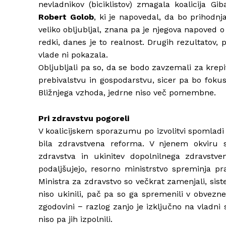
nevladnikov (biciklistov) zmagala koalicija G
Robert Golob
, ki je napovedal, da bo prihodnj
veliko obljubljal, znana pa je njegova napoved o v
redki, danes je to realnost. Drugih rezultatov,
vlade ni pokazala.
Obljubljali pa so, da se bodo zavzemali za krep
prebivalstvu in gospodarstvu, sicer pa bo fokus
Bližnjega vzhoda, jedrne niso več pomembne.
Pri zdravstvu pogoreli
V koalicijskem sporazumu po izvolitvi spomladi 
bila zdravstvena reforma. V njenem okviru so
zdravstva in ukinitev dopolnilnega zdravstv
podaljšujejo, resorno ministrstvo spreminja pra
Ministra za zdravstvo so večkrat zamenjali, sis
niso ukinili, pač pa so ga spremenili v obvezne
zgodovini − razlog zanjo je izključno na vladni 
niso pa jih izpolnili.