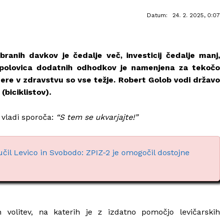
Datum:
24. 2. 2025, 0:07
obranih davkov je čedalje več, investicij čedalje manj,
t polovica dodatnih odhodkov je namenjena za tekočo
ere v zdravstvu so vse težje. Robert Golob vodi državo
(biciklistov).
vladi sporoča:
“S tem se ukvarjajte!”
učil Levico in Svobodo: ZPIZ-2 je omogočil dostojne
 volitev, na katerih je z izdatno pomočjo levičarskih