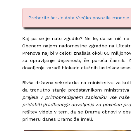
Preberite še: Je Asta Vrečko povozila mnenje
Kaj pa se je nato zgodilo? Ne le, da se nič ne 
Obenem najem nadomestne zgradbe na Litostrojs
Prenova naj bi v celoti znašala okoli 60 milijon
za opravljanje dejavnosti, še poroča časnik. 
dovoljenja zaradi blokade etažnih lastnikov sos
Bivša državna sekretarka na ministrstvu za kul
da trenutno stanje predstavnikom ministrstva
prejela v primopredajnem zapisniku vse naše 
pridobiti gradbenega dovoljenja za povečan pr
rešitev videlo v tem, da se Drama obnovi v obst
primeru danes Dramo že imeli.