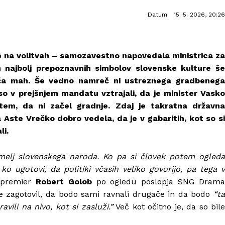
Datum:
15. 5. 2026, 20:26
e na volitvah – samozavestno napovedala ministrica za
n najbolj prepoznavnih simbolov slovenske kulture še
šča mah. Še vedno namreč ni ustreznega gradbenega
so v prejšnjem mandatu vztrajali, da je minister Vasko
 tem, da ni začel gradnje. Zdaj je takratna državna
a Aste Vrečko dobro vedela, da je v gabaritih, kot so si
li.
temelj slovenskega naroda. Ko pa si človek potem ogleda
o ugotovi, da politiki včasih veliko govorijo, pa tega v
l premier
Robert Golob
po ogledu poslopja SNG Dram
je zagotovil, da bodo sami ravnali drugače in da bodo
“ta
vili na nivo, kot si zasluži.”
Več kot očitno je, da so bil