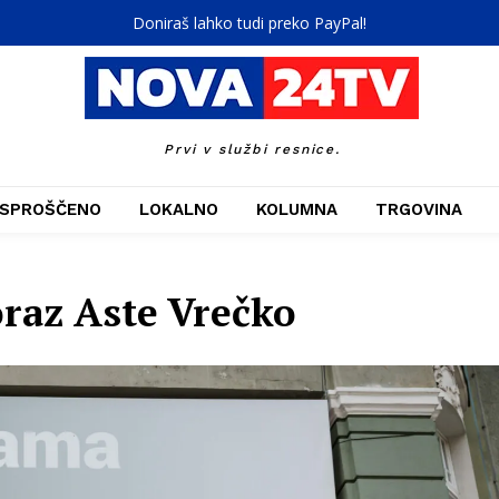
Doniraš lahko tudi preko PayPal!
Prvi v službi resnice.
SPROŠČENO
LOKALNO
KOLUMNA
TRGOVINA
oraz Aste Vrečko