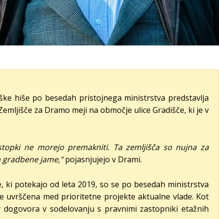
ške hiše po besedah pristojnega ministrstva predstavlja
Zemljišče za Dramo meji na območje ulice Gradišče, ki je v
ostopki ne morejo premakniti. Ta zemljišča so nujna za
a gradbene jame,”
pojasnjujejo v Drami.
 ki potekajo od leta 2019, so se po besedah ministrstva
me uvrščena med prioritetne projekte aktualne vlade. Kot
ov dogovora v sodelovanju s pravnimi zastopniki etažnih