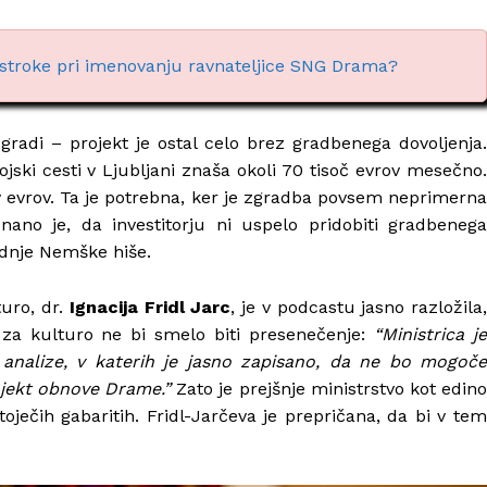
 stroke pri imenovanju ravnateljice SNG Drama?
gradi – projekt je ostal celo brez gradbenega dovoljenja.
ki cesti v Ljubljani znaša okoli 70 tisoč evrov mesečno.
ov evrov. Ta je potrebna, ker je zgradba povsem neprimerna
Znano je, da investitorju ni uspelo pridobiti gradbenega
ednje Nemške hiše.
turo, dr.
Ignacija Fridl Jarc
, je v podcastu jasno razložila
 za kulturo ne bi smelo biti presenečenje:
“Ministrica j
analize, v katerih je jasno zapisano, da ne bo mogoče
ojekt obnove Drame.”
Zato je prejšnje ministrstvo kot edin
oječih gabaritih. Fridl-Jarčeva je prepričana, da bi v tem