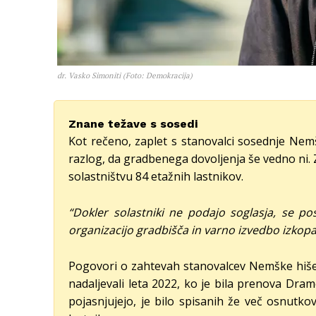
dr. Vasko Simoniti (Foto: Demokracija)
Znane težave s sosedi
Kot rečeno, zaplet s stanovalci sosednje Nem
razlog, da gradbenega dovoljenja še vedno ni. 
solastništvu 84 etažnih lastnikov.
“Dokler solastniki ne podajo soglasja, se p
organizacijo gradbišča in varno izvedbo izkop
Pogovori o zahtevah stanovalcev Nemške hiše,
nadaljevali leta 2022, ko je bila prenova Dra
pojasnjujejo, je bilo spisanih že več osnutk