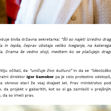
veduje bivša državna sekretarka:
“Šli so najeti izredno dra
a in lepša, čeprav obstaja veliko tveganje, na katerega
a. Drama še vedno stoji, medtem ko se plačujejo dragi
iju očitali, da
“uničuje živo kulturo”
in da se
“ideološk
ratni direktor
Igor Samobor
pa je celo protestno odstopil
za obnovo stari že vsaj dvajset let. Prav ministrstvo po
, da projekt v gabaritih, kot so si ga zamislili v prejšnjih
, da so imeli prav.