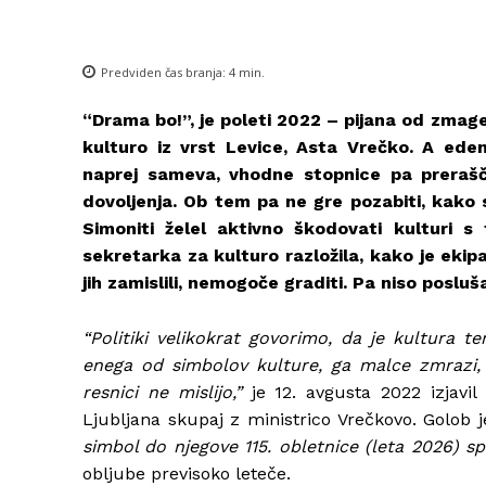
Predviden čas branja:
4
min.
“Drama bo!”, je poleti 2022 – pijana od zmag
kulturo iz vrst Levice, Asta Vrečko. A ede
naprej sameva, vhodne stopnice pa prera
dovoljenja. Ob tem pa ne gre pozabiti, kako 
Simoniti želel aktivno škodovati kulturi s
sekretarka za kulturo razložila, kako je ekip
jih zamislili, nemogoče graditi. Pa niso posluša
“Politiki velikokrat govorimo, da je kultura 
enega od simbolov kulture, ga malce zmrazi, k
resnici ne mislijo,”
je 12. avgusta 2022 izjavi
Ljubljana skupaj z ministrico Vrečkovo. Golob 
simbol do njegove 115. obletnice (leta 2026) spra
obljube previsoko leteče.