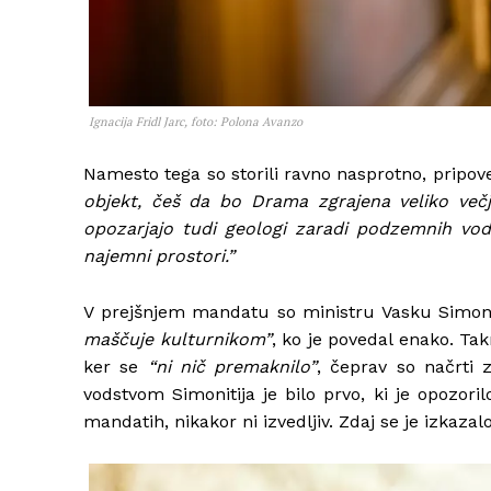
Ignacija Fridl Jarc, foto: Polona Avanzo
Namesto tega so storili ravno nasprotno, pripo
objekt, češ da bo Drama zgrajena veliko večj
opozarjajo tudi geologi zaradi podzemnih vod
najemni prostori.”
V prejšnjem mandatu so ministru Vasku Simonit
maščuje kulturnikom”
, ko je povedal enako. Tak
ker se
“ni nič premaknilo”
, čeprav so načrti 
vodstvom Simonitija je bilo prvo, ki je opozorilo
mandatih, nikakor ni izvedljiv. Zdaj se je izkazalo