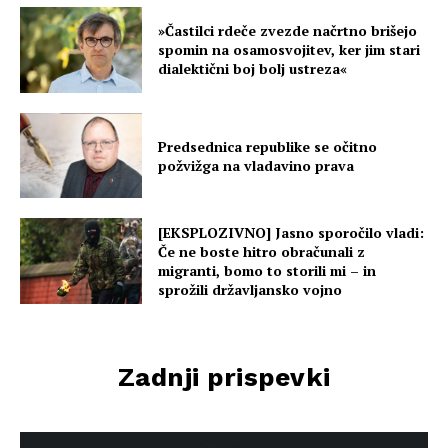
»Častilci rdeče zvezde načrtno brišejo
spomin na osamosvojitev, ker jim stari
dialektični boj bolj ustreza«
Predsednica republike se očitno
požvižga na vladavino prava
[EKSPLOZIVNO] Jasno sporočilo vladi:
Če ne boste hitro obračunali z
migranti, bomo to storili mi – in
sprožili državljansko vojno
Zadnji prispevki