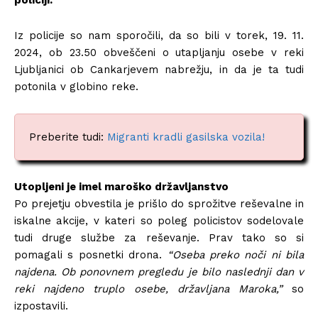
Iz policije so nam sporočili, da so bili v torek, 19. 11.
2024, ob 23.50 obveščeni o utapljanju osebe v reki
Ljubljanici ob Cankarjevem nabrežju, in da je ta tudi
potonila v globino reke.
Preberite tudi:
Migranti kradli gasilska vozila!
Utopljeni je imel maroško državljanstvo
Po prejetju obvestila je prišlo do sprožitve reševalne in
iskalne akcije, v kateri so poleg policistov sodelovale
tudi druge službe za reševanje. Prav tako so si
pomagali s posnetki drona.
“Oseba preko noči ni bila
najdena. Ob ponovnem pregledu je bilo naslednji dan v
reki najdeno truplo osebe, državljana Maroka,”
so
izpostavili.