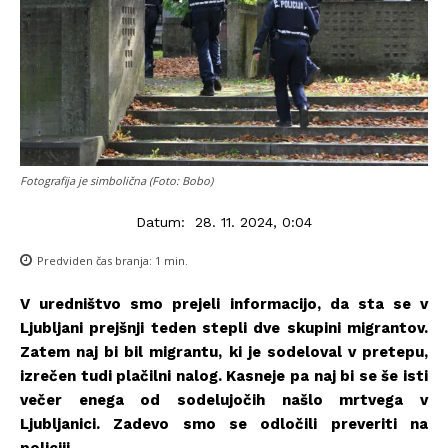
Fotografija je simbolična (Foto: Bobo)
Datum:
28. 11. 2024, 0:04
Predviden čas branja:
1
min.
V uredništvo smo prejeli informacijo, da sta se v
Ljubljani prejšnji teden stepli dve skupini migrantov.
Zatem naj bi bil migrantu, ki je sodeloval v pretepu,
izrečen tudi plačilni nalog. Kasneje pa naj bi se še isti
večer enega od sodelujočih našlo mrtvega v
Ljubljanici. Zadevo smo se odločili preveriti na
policiji.