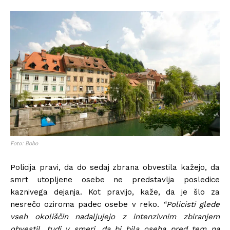
Foto: Bobo
Policija pravi, da do sedaj zbrana obvestila kažejo, da
smrt utopljene osebe ne predstavlja posledice
kaznivega dejanja. Kot pravijo, kaže, da je šlo za
nesrečo oziroma padec osebe v reko.
“Policisti glede
vseh okoliščin nadaljujejo z intenzivnim zbiranjem
obvestil, tudi v smeri, da bi bila oseba pred tem na