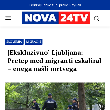
Doniraš lahko tudi preko PayPal!
SLOVENIJA
MIGRACIJE
[Ekskluzivno] Ljubljana:
Pretep med migranti eskaliral
– enega našli mrtvega