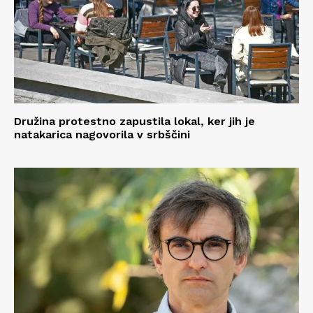
Družina protestno zapustila lokal, ker jih je
natakarica nagovorila v srbščini