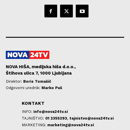
NOVA HIŠA, medijska hiša d.o.o.,
Štihova ulica 7, 1000 Ljubljana
Direktor:
Boris Tomašič
Odgovorni urednik:
Marko Puš
KONTAKT
INFO:
info@nova24tv.si
TAJNIŠTVO:
01 2355293,
tajnistvo@nova24tv.si
MARKETING:
marketing@nova24tv.si