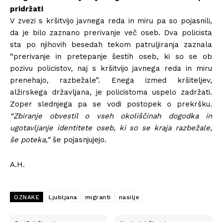
pridržati
V zvezi s kršitvijo javnega reda in miru pa so pojasnili,
da je bilo zaznano prerivanje več oseb. Dva policista
sta po njihovih besedah tekom patruljiranja zaznala
“prerivanje in pretepanje šestih oseb, ki so se ob
pozivu policistov, naj s kršitvijo javnega reda in miru
prenehajo, razbežale”. Enega izmed kršiteljev,
alžirskega državljana, je policistoma uspelo zadržati.
Zoper slednjega pa se vodi postopek o prekršku.
“Zbiranje obvestil o vseh okoliščinah dogodka in
ugotavljanje identitete oseb, ki so se kraja razbežale,
še poteka,”
še pojasnjujejo.
A.H.
OZNAKE
Ljubljana
migranti
nasilje