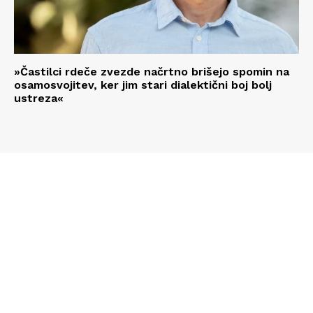
»Častilci rdeče zvezde načrtno brišejo spomin na
osamosvojitev, ker jim stari dialektični boj bolj
ustreza«