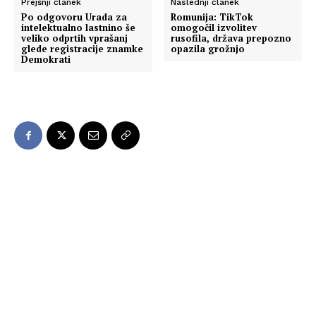
Prejšnji članek
Naslednji članek
Po odgovoru Urada za
Romunija: TikTok
intelektualno lastnino še
omogočil izvolitev
veliko odprtih vprašanj
rusofila, država prepozno
glede registracije znamke
opazila grožnjo
Demokrati