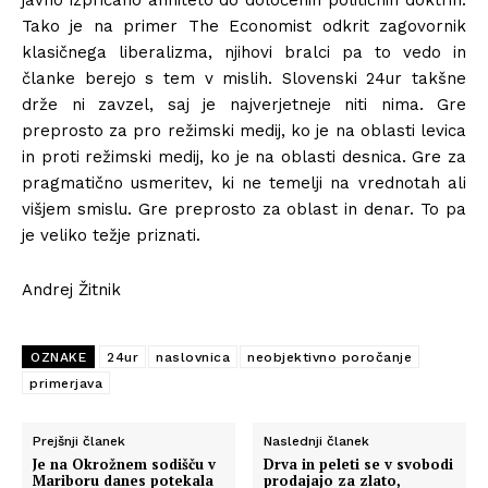
javno izpričano afiniteto do določenih političnih doktrin.
Tako je na primer The Economist odkrit zagovornik
klasičnega liberalizma, njihovi bralci pa to vedo in
članke berejo s tem v mislih. Slovenski 24ur takšne
drže ni zavzel, saj je najverjetneje niti nima. Gre
preprosto za pro režimski medij, ko je na oblasti levica
in proti režimski medij, ko je na oblasti desnica. Gre za
pragmatično usmeritev, ki ne temelji na vrednotah ali
višjem smislu. Gre preprosto za oblast in denar. To pa
je veliko težje priznati.
Andrej Žitnik
OZNAKE
24ur
naslovnica
neobjektivno poročanje
primerjava
Prejšnji članek
Naslednji članek
Je na Okrožnem sodišču v
Drva in peleti se v svobodi
Mariboru danes potekala
prodajajo za zlato,