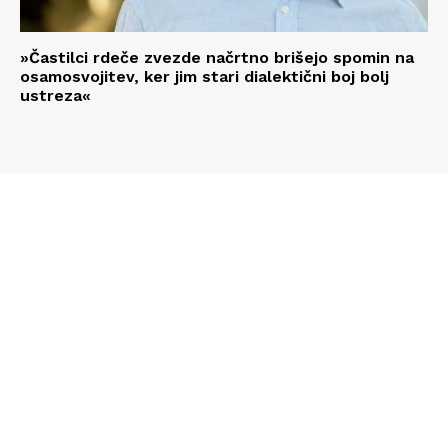
»Častilci rdeče zvezde načrtno brišejo spomin na
osamosvojitev, ker jim stari dialektični boj bolj
ustreza«