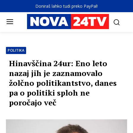
Doniraš lahko tudi preko PayPal!
POLITIKA
Hinavščina 24ur: Eno leto
nazaj jih je zaznamovalo
žolčno politikantstvo, danes
pa o politiki sploh ne
poročajo več