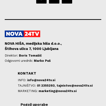
NOVA HIŠA, medijska hiša d.o.o.,
Štihova ulica 7, 1000 Ljubljana
Direktor:
Boris Tomašič
Odgovorni urednik:
Marko Puš
KONTAKT
INFO:
info@nova24tv.si
TAJNIŠTVO:
01 2355293,
tajnistvo@nova24tv.si
MARKETING:
marketing@nova24tv.si
Pogoji uporabe