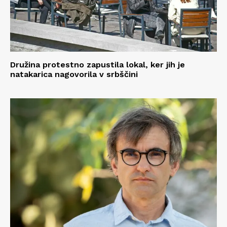
Družina protestno zapustila lokal, ker jih je
natakarica nagovorila v srbščini