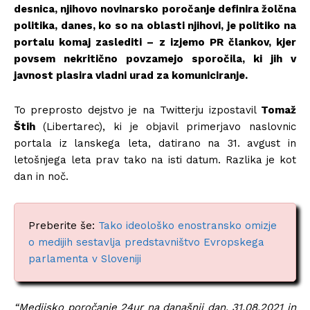
desnica, njihovo novinarsko poročanje definira žolčna
politika, danes, ko so na oblasti njihovi, je politiko na
portalu komaj zaslediti – z izjemo PR člankov, kjer
povsem nekritično povzamejo sporočila, ki jih v
javnost plasira vladni urad za komuniciranje.
To preprosto dejstvo je na Twitterju izpostavil
Tomaž
Štih
(Libertarec), ki je objavil primerjavo naslovnic
portala iz lanskega leta, datirano na 31. avgust in
letošnjega leta prav tako na isti datum. Razlika je kot
dan in noč.
Preberite še:
Tako ideološko enostransko omizje
o medijih sestavlja predstavništvo Evropskega
parlamenta v Sloveniji
“Medijsko poročanje 24ur na današnji dan, 31.08.2021 in