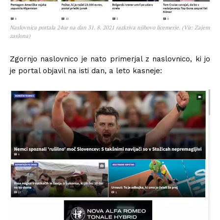
Naslovnica portala 24ur na dan 31. 8. 2021 razkriva njihovo licemerje. (Vir: Zajem
zaslona)
Zgornjo naslovnico je nato primerjal z naslovnico, ki jo
je portal objavil na isti dan, a leto kasneje: