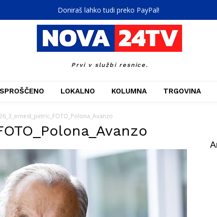
Doniraš lahko tudi preko PayPal!
Prvi v službi resnice.
SPROŠČENO
LOKALNO
KOLUMNA
TRGOVINA
26_3_ernest_petric_FOTO_Polona_Avanzo
_FOTO_Polona_Avanzo
A