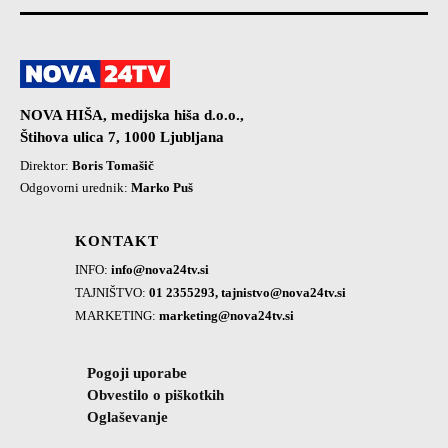
NOVA HIŠA, medijska hiša d.o.o.,
Štihova ulica 7, 1000 Ljubljana
Direktor:
Boris Tomašič
Odgovorni urednik:
Marko Puš
KONTAKT
INFO:
info@nova24tv.si
TAJNIŠTVO:
01 2355293,
tajnistvo@nova24tv.si
MARKETING:
marketing@nova24tv.si
Pogoji uporabe
Obvestilo o piškotkih
Oglaševanje