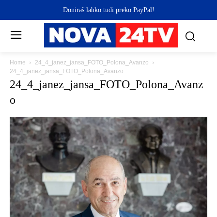
Doniraš lahko tudi preko PayPal!
Home
24_4_janez_jansa_FOTO_Polona_Avanzo
24_4_janez_jansa_FOTO_Polona_Avanzo
24_4_janez_jansa_FOTO_Polona_Avanz
o