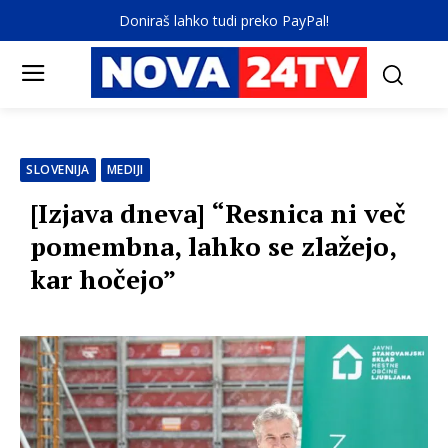
Doniraš lahko tudi preko PayPal!
SLOVENIJA
MEDIJI
[Izjava dneva] “Resnica ni več
pomembna, lahko se zlažejo,
kar hočejo”