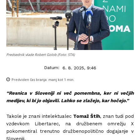
Predsednik vlade Robert Golob (Foto: STA)
Datum:
6. 8. 2025, 9:46
Predviden čas branja:
manj kot 1
min.
“Resnica v Sloveniji ni več pomembna, ker ni večjih
medijev, ki bi jo objavili. Lahko se zlažejo, kar hočejo.”
Takole je znani intelektualec
Tomaž Štih
, znan tudi pod
vzdevkom Libertarec, na družbenem omrežju X
pokomentiral trenutno družbenopolitično dogajanje v
Sloveniji.