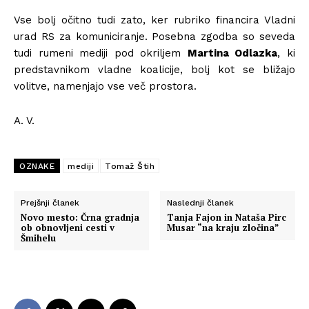
Vse bolj očitno tudi zato, ker rubriko financira Vladni
urad RS za komuniciranje. Posebna zgodba so seveda
tudi rumeni mediji pod okriljem
Martina Odlazka
, ki
predstavnikom vladne koalicije, bolj kot se bližajo
volitve, namenjajo vse več prostora.
A. V.
OZNAKE
mediji
Tomaž Štih
Prejšnji članek
Naslednji članek
Novo mesto: Črna gradnja
Tanja Fajon in Nataša Pirc
ob obnovljeni cesti v
Musar “na kraju zločina”
Šmihelu