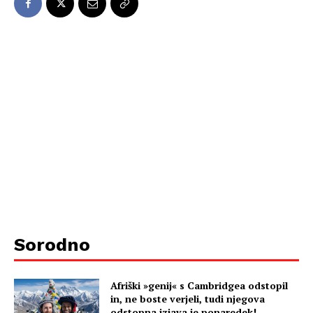
Sorodno
Afriški »genij« s Cambridgea odstopil
in, ne boste verjeli, tudi njegova
odstopna izjava je ponaredek!