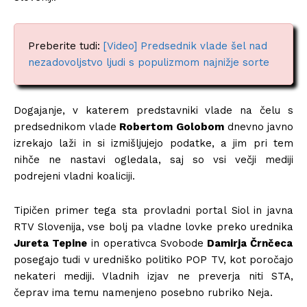
Preberite tudi:
[Video] Predsednik vlade šel nad
nezadovoljstvo ljudi s populizmom najnižje sorte
Dogajanje, v katerem predstavniki vlade na čelu s
predsednikom vlade
Robertom Golobom
dnevno javno
izrekajo laži in si izmišljujejo podatke, a jim pri tem
nihče ne nastavi ogledala, saj so vsi večji mediji
podrejeni vladni koaliciji.
Tipičen primer tega sta provladni portal Siol in javna
RTV Slovenija, vse bolj pa vladne lovke preko urednika
Jureta Tepine
in operativca Svobode
Damirja Črnčeca
posegajo tudi v uredniško politiko POP TV, kot poročajo
nekateri mediji. Vladnih izjav ne preverja niti STA,
čeprav ima temu namenjeno posebno rubriko Neja.