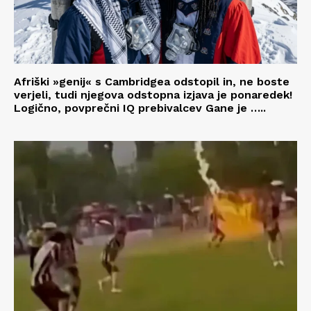
Afriški »genij« s Cambridgea odstopil in, ne boste
verjeli, tudi njegova odstopna izjava je ponaredek!
Logično, povprečni IQ prebivalcev Gane je …..