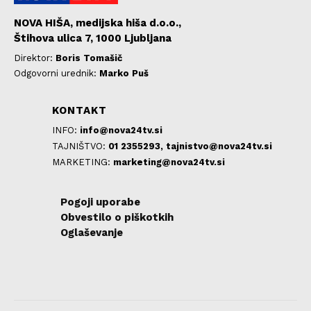
NOVA HIŠA, medijska hiša d.o.o.,
Štihova ulica 7, 1000 Ljubljana
Direktor:
Boris Tomašič
Odgovorni urednik:
Marko Puš
KONTAKT
INFO:
info@nova24tv.si
TAJNIŠTVO:
01 2355293,
tajnistvo@nova24tv.si
MARKETING:
marketing@nova24tv.si
Pogoji uporabe
Obvestilo o piškotkih
Oglaševanje