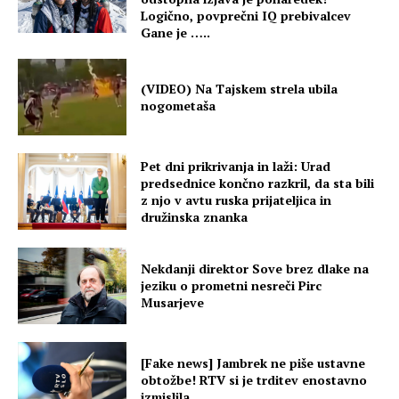
Logično, povprečni IQ prebivalcev
Gane je …..
(VIDEO) Na Tajskem strela ubila
nogometaša
Pet dni prikrivanja in laži: Urad
predsednice končno razkril, da sta bili
z njo v avtu ruska prijateljica in
družinska znanka
Nekdanji direktor Sove brez dlake na
jeziku o prometni nesreči Pirc
Musarjeve
[Fake news] Jambrek ne piše ustavne
obtožbe! RTV si je trditev enostavno
izmislila