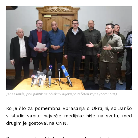
Janez Janša, prvi politik na obisku v Kijevu po začetku vojne (Foto: EPA)
Ko je šlo za pomembna vprašanja o Ukrajini, so Janšo
v studio vabile največje medijske hiše na svetu, med
drugim je gostoval na CNN.