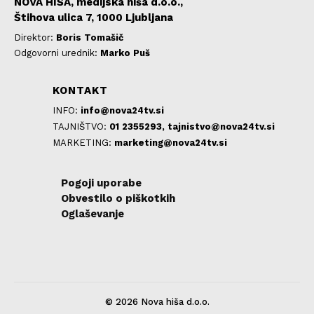
NOVA HIŠA, medijska hiša d.o.o.,
Štihova ulica 7, 1000 Ljubljana
Direktor:
Boris Tomašič
Odgovorni urednik:
Marko Puš
KONTAKT
INFO:
info@nova24tv.si
TAJNIŠTVO:
01 2355293,
tajnistvo@nova24tv.si
MARKETING:
marketing@nova24tv.si
Pogoji uporabe
Obvestilo o piškotkih
Oglaševanje
© 2026 Nova hiša d.o.o.