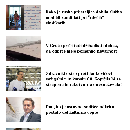
Kako je ruska prijateljica dobila službo
med 60 kandidati pri “rdečih”
sindikatih
V Ceuto prišli tudi džihadisti: dokaz,
da odprte meje pomenijo nevarnost
Zdravniki ostro proti Jankovićevi
sežigalnici in kanalu C0: Kopičila bi se
strupena in rakotvorna onesnaževala!
Dan, ko je ustavno sodišče odkrito
postalo del kulturne vojne