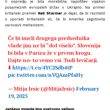
V ospredju je bila morebitna napotitev vojakov
posameznih evropskih držav v Ukrajino. Na primer
britanski premier
Keir Starmer
je dejal, da bi razmislil
o uporabi britanskih sil, če bi Amerika zagotovila
varovalni mehanizem.
Če bi imeli drugega predsednika
vlade jim ne bi “dol viselo”. Slovenija
bi bila v Parizu že v prvem krogu.
Dajte no- to vemo vsi. Tudi levičarji.
⬇️
https://t.co/4YC2Sdb4tP
pic.twitter.com/nVQAmPfaHy
— Mitja Irsic (@MitjaIrsic)
February
19, 2025
Janševo mnenje ima svetovno veljavo