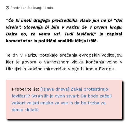
Predviden čas branja:
1
min.
“Če bi imeli drugega predsednika vlade jim ne bi “dol
viselo”. Slovenija bi bila v Parizu že v prvem krogu.
Dajte no, to vemo vsi. Tudi levičarji,”
je zapisal
komentator in politični analitik Mitja Iršič.
Te dni v Parizu potekajo srečanja evropskih voditeljev,
kjer je govora o varnostnem vidiku končanja vojne v
Ukrajini in kakšno mirovniško vlogo bi imela Evropa.
Preberite še:
[Izjava dneva] Zakaj protestirajo
levičarji? Strah jih je dveh stvari: Da bodo začeli
zakoni veljati enako za vse in da bo treba za
denar delati!