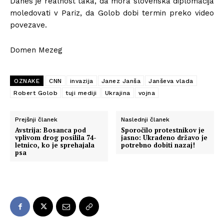
Danes je realnost taka, da mora slovenska diplomacija
moledovati v Pariz, da Golob dobi termin preko video
povezave.
Domen Mezeg
OZNAKE
CNN
invazija
Janez Janša
Janševa vlada
Robert Golob
tuji mediji
Ukrajina
vojna
Prejšnji članek
Naslednji članek
Avstrija: Bosanca pod
Sporočilo protestnikov je
vplivom drog posilila 74-
jasno: Ukradeno državo je
letnico, ko je sprehajala
potrebno dobiti nazaj!
psa