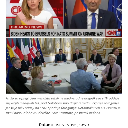
Janšo so v prejšnjem mandatu vabili na mednarodne dogodke in v TV oddaje
največjih medijskih hiš, pod Golobom smo drugorazredni. Zgornja fotografija:
Janša je bil v oddaji na CNN; Spodnja fotografija: Neformalni vrh EU v Parizu je
minil brez Golobove udeležbe. Foto: Youtube, posnetek zaslona
Datum:
19. 2. 2025, 19:28