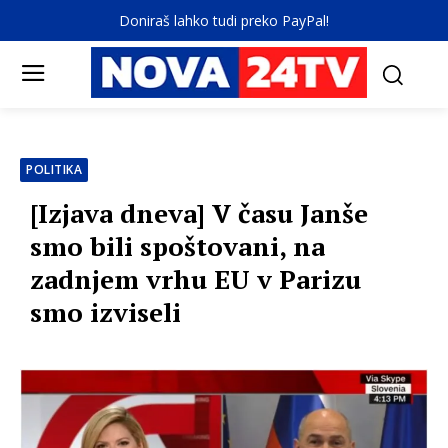
Doniraš lahko tudi preko PayPal!
POLITIKA
[Izjava dneva] V času Janše
smo bili spoštovani, na
zadnjem vrhu EU v Parizu
smo izviseli