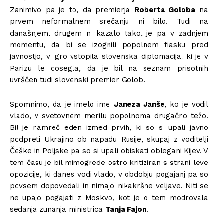
Zanimivo pa je to, da premierja
Roberta Goloba
na
prvem neformalnem srečanju ni bilo. Tudi na
današnjem, drugem ni kazalo tako, je pa v zadnjem
momentu, da bi se izognili popolnem fiasku pred
javnostjo, v igro vstopila slovenska diplomacija, ki je v
Parizu le dosegla, da je bil na seznam prisotnih
uvrščen tudi slovenski premier Golob.
Spomnimo, da je imelo ime
Janeza Janše
, ko je vodil
vlado, v svetovnem merilu popolnoma drugačno težo.
Bil je namreč eden izmed prvih, ki so si upali javno
podpreti Ukrajino ob napadu Rusije, skupaj z voditelji
Češke in Poljske pa so si upali obiskati oblegani Kijev. V
tem času je bil mimogrede ostro kritiziran s strani leve
opozicije, ki danes vodi vlado, v obdobju pogajanj pa so
povsem dopovedali in nimajo nikakršne veljave. Niti se
ne upajo pogajati z Moskvo, kot je o tem modrovala
sedanja zunanja ministrica
Tanja Fajon
.