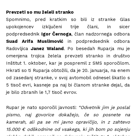
Prevzeti so mu želeli stranko
Spomnimo, pred kratkim so bili iz stranke Glas
upokojencev izključeni trije člani, in sicer
podpredsednik
Igor Černoga
, član nadzornega odbora
Suad Arifa Muslimović
in podpredsednik odbora
Radovljica
Janez Waland
. Po besedah Ruparja mu je
omenjena trojica želela prevzeti stranko in društvo
Inštitut 1. oktober, kar je pospremil z SMS sporočilom.
Hkrati so ti Ruparja obtožili, da je 20. januarja, na enem
od zasedanj stranke, v svoj avtomobil odnesel škatlo s
5 tisoč evri, kasneje pa naj bi članom stranke dejal, da
je bilo zbranih le 1,7 tisoč evrov.
Rupar je nato sporočil javnosti:
“Odvetnik jim je poslal
pismo, naj govorice dokažejo, če so posnete na
kamerah, ali pa se mi javno opravičijo, in z zahtevo
15.000 € odškodnine od vsakega, ki jih bom po sojenju