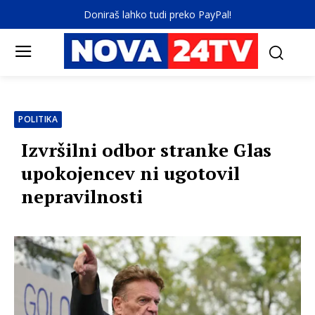
Doniraš lahko tudi preko PayPal!
POLITIKA
Izvršilni odbor stranke Glas
upokojencev ni ugotovil
nepravilnosti