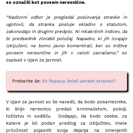
so označili kot povsem neresnične.
“Nadzorni odbor je pregledal poslovanja stranke in
ugotovil, da stranka posluje skladno s statutom,
zakonodajo in drugimi predpisi. Ni nikakršnih indicev, da
bi predsednik zlorabil položaj. Napadov, ki jih izvajajo
izključeni, ne bomo javno komentirali, ker so trditve
povsem neresnične in jih v celoti zavračamo,”
so
zapisali v izjavi za javnost.
Preberite še:
So Ruparju želeli ukrasti stranko?
V izjavi za javnost so še navedli, da bodo posameznike,
ki širijo neresnico predali kriminalistom, policiji,
tožilstvu in sodišču. Dodajajo, da bodo osebe, za
katere je bil podan predlog za izključitev, imele
priložnost pojasniti svoja dejanja na omenjenih