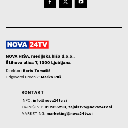
NOVA HIŠA, medijska hiša d.o.o.,
Štihova ulica 7, 1000 Ljubljana
Direktor:
Boris Tomašič
Odgovorni urednik:
Marko Puš
KONTAKT
INFO:
info@nova24tv.si
TAJNIŠTVO:
01 2355293,
tajnistvo@nova24tv.si
MARKETING:
marketing@nova24tv.si