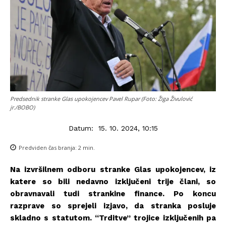
Predsednik stranke Glas upokojencev Pavel Rupar (Foto: Žiga Živulović
jr./BOBO)
Datum:
15. 10. 2024, 10:15
Predviden čas branja:
2
min.
Na izvršilnem odboru stranke Glas upokojencev, iz
katere so bili nedavno izključeni trije člani, so
obravnavali tudi strankine finance. Po koncu
razprave so sprejeli izjavo, da stranka posluje
skladno s statutom. “Trditve” trojice izključenih pa