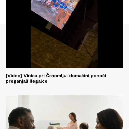
[Video] Vinica pri Črnomlju: domačini ponoči
preganjali ilegalce