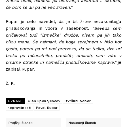
zlahka dobil, namenil pa delovanju Inštituta 1. oktober,
če bom še ali pa ne več zraven.”
Rupar je celo navedel, da je bil žrtev nezakonitega
prisluškovanja in vdora v zasebnost.
“Seveda sem
pričakoval tudi “izmečke” družbe, nisem pa jih tako
blizu mene. Še najmanj, da koga sprejmem v hišo kot
gosta, potem pa mi pod pretvezo, da se tušira, dve uri
brska po računalniku, predalih, omarah, nam vdre v
pisarne stranke in namešča prisluškovalne naprave,”
je
zapisal Rupar.
Ž. K.
OZNAKE
Glas upokojencev
izvršilni odbor
nepravilnosti
Pavel Rupar
Prejšnji članek
Naslednji članek