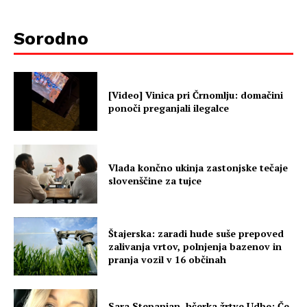
Sorodno
[Video] Vinica pri Črnomlju: domačini
ponoči preganjali ilegalce
Vlada končno ukinja zastonjske tečaje
slovenščine za tujce
Štajerska: zaradi hude suše prepoved
zalivanja vrtov, polnjenja bazenov in
pranja vozil v 16 občinah
Sara Stepanjan, hčerka žrtve Udbe: Če