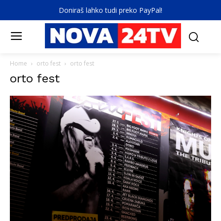
Doniraš lahko tudi preko PayPal!
Home
orto fest
orto fest
orto fest