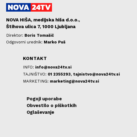
NOVA HIŠA, medijska hiša d.o.o.,
Štihova ulica 7, 1000 Ljubljana
Direktor:
Boris Tomašič
Odgovorni urednik:
Marko Puš
KONTAKT
INFO:
info@nova24tv.si
TAJNIŠTVO:
01 2355293,
tajnistvo@nova24tv.si
MARKETING:
marketing@nova24tv.si
Pogoji uporabe
Obvestilo o piškotkih
Oglaševanje