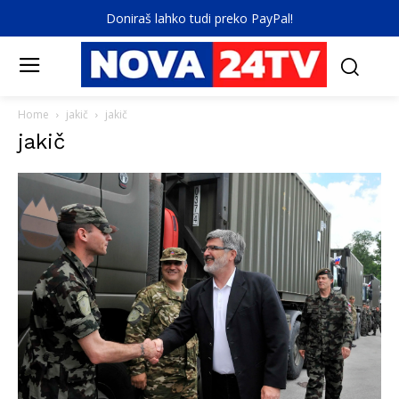
Doniraš lahko tudi preko PayPal!
Home
jakič
jakič
jakič