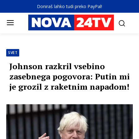
Doniraš lahko tudi preko PayPal!
SVET
Johnson razkril vsebino
zasebnega pogovora: Putin mi
je grozil z raketnim napadom!