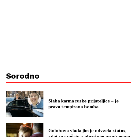
Sorodno
Slaba karma ruske prijateljice – je
prava tempirana bomba
Golobova vlada jim je odvzela status,
zdaj se vračajo z obsežnim programom