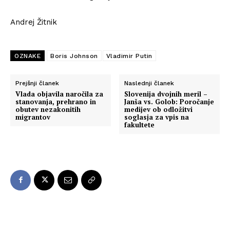
Andrej Žitnik
OZNAKE
Boris Johnson
Vladimir Putin
Prejšnji članek
Naslednji članek
Vlada objavila naročila za
Slovenija dvojnih meril –
stanovanja, prehrano in
Janša vs. Golob: Poročanje
obutev nezakonitih
medijev ob odložitvi
migrantov
soglasja za vpis na
fakultete