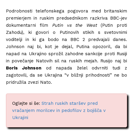
Podrobnosti telefonskega pogovora med britanskim
premierjem in ruskim predsednikom razkriva BBC-jev
dokumentarni film
Putin vs the West
(Putin proti
Zahodu), ki govori o Putinovih stikih s svetovnimi
voditelji in ki ga bodo na BBC 2 predvajali danes.
Johnson naj bi, kot je dejal, Putina opozoril, da bi
napad na Ukrajino sprožil zahodne sankcije proti Rusiji
in povečanje Natovih sil na ruskih mejah. Rusijo naj bi
Boris Johnson
od napada želel odvrniti tudi z
zagotovili, da se Ukrajina “v bližnji prihodnosti” ne bo
pridružila zvezi Nato.
Oglejte si še:
Strah ruskih staršev pred
vračanjem morilcev in pedofilov z bojišča v
Ukrajini