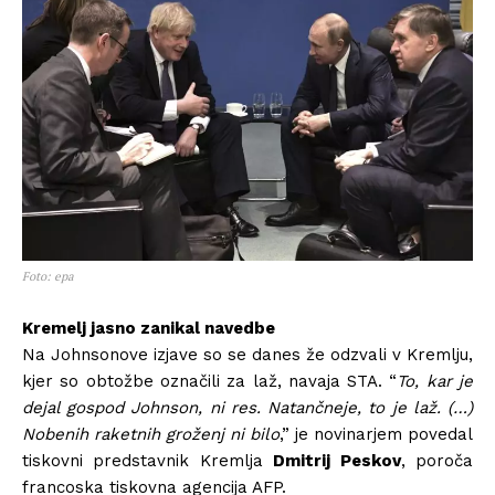
Foto: epa
Kremelj jasno zanikal navedbe
Na Johnsonove izjave so se danes že odzvali v Kremlju,
kjer so obtožbe označili za laž, navaja STA. “
To, kar je
dejal gospod Johnson, ni res. Natančneje, to je laž. (…)
Nobenih raketnih groženj ni bilo
,” je novinarjem povedal
tiskovni predstavnik Kremlja
Dmitrij Peskov
, poroča
francoska tiskovna agencija AFP.