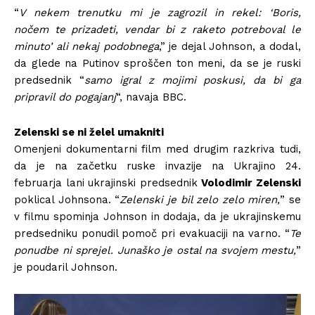
“
V nekem trenutku mi je zagrozil in rekel: ‘Boris,
nočem te prizadeti, vendar bi z raketo potreboval le
minuto’ ali nekaj podobnega
,” je dejal Johnson, a dodal,
da glede na Putinov sproščen ton meni, da se je ruski
predsednik “
samo igral z mojimi poskusi, da bi ga
pripravil do pogajanj
“, navaja BBC.
Zelenski se ni želel umakniti
Omenjeni dokumentarni film med drugim razkriva tudi,
da je na začetku ruske invazije na Ukrajino 24.
februarja lani ukrajinski predsednik
Volodimir Zelenski
poklical Johnsona. “
Zelenski je bil zelo zelo miren,
” se
v filmu spominja Johnson in dodaja, da je ukrajinskemu
predsedniku ponudil pomoč pri evakuaciji na varno. “
Te
ponudbe ni sprejel. Junaško je ostal na svojem mestu,
”
je poudaril Johnson.