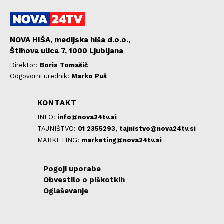
NOVA HIŠA, medijska hiša d.o.o.,
Štihova ulica 7, 1000 Ljubljana
Direktor:
Boris Tomašič
Odgovorni urednik:
Marko Puš
KONTAKT
INFO:
info@nova24tv.si
TAJNIŠTVO:
01 2355293,
tajnistvo@nova24tv.si
MARKETING:
marketing@nova24tv.si
Pogoji uporabe
Obvestilo o piškotkih
Oglaševanje