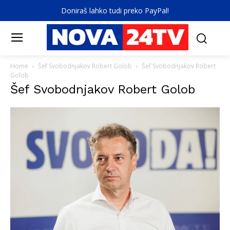
Doniraš lahko tudi preko PayPal!
Home
Šef Svobodnjakov Robert Golob
Šef Svobodnjakov Robert
Golob
Šef Svobodnjakov Robert Golob