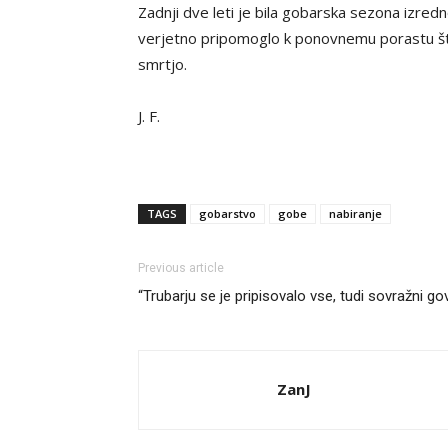
Zadnji dve leti je bila gobarska sezona izredn
verjetno pripomoglo k ponovnemu porastu števi
smrtjo.
J. F.
TAGS
gobarstvo
gobe
nabiranje
Previous article
“Trubarju se je pripisovalo vse, tudi sovražni gov
ZanJ