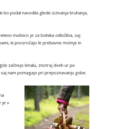
ki bo podal navodila glede izzivanja bruhanja,
leno mušnico je za bolnika odločilna, saj
bami, ki povzročajo le prebavne motnje in
u gob začnejo kmalu, znotraj dveh ur po
ob, saj nam pomagajo pri prepoznavanju gobe.
na
 je v