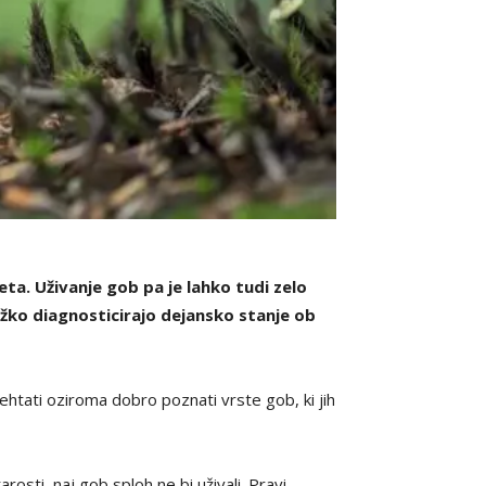
teta. Uživanje gob pa je lahko tudi zelo
težko diagnosticirajo dejansko stanje ob
htati oziroma dobro poznati vrste gob, ki jih
rosti, naj gob sploh ne bi uživali. Pravi