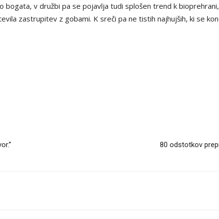
o bogata, v družbi pa se pojavlja tudi splošen trend k bioprehrani,
la zastrupitev z gobami. K sreči pa ne tistih najhujših, ki se kon
or.”
80 odstotkov prep