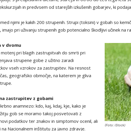
na ekskurzijah in predvsem od starejših izkušenih gobarjev, ki podaj
med njimi je kakih 200 strupenih. Strupi (toksini) v gobah so kemičn
, imajo pri uživanju strupenih gob potencialno škodljivi učinek na r
va v dvomu
h motenj pri blagih zastrupitvah do smrti pri
menjava strupene gobe z užitno zaradi
tkov vseh vzrokov za zastrupitev. Na resnost
tni čas, geografsko območje, na katerem je gliva
strupe.
na zastrupitev z gobami
rbno anamnezo: kdo, kaj, kdaj, kje, kako je
užitju gob se moramo takoj posvetovati z
novi podatkov ter znakov in simptomov ocenil, ali
(Foto: iStock)
 na Nacionalnem inštitutu za javno zdravje.