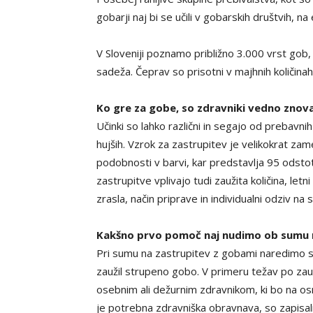
gobarji naj bi se učili v gobarskih društvih, 
V Sloveniji poznamo približno 3.000 vrst gob, 
sadeža. Čeprav so prisotni v majhnih količinah
Ko gre za gobe, so zdravniki vedno zno
Učinki so lahko različni in segajo od prebavni
hujših. Vzrok za zastrupitev je velikokrat za
podobnosti v barvi, kar predstavlja 95 odsto
zastrupitve vplivajo tudi zaužita količina, le
zrasla, način priprave in individualni odziv na 
Kakšno prvo pomoč naj nudimo ob sumu 
Pri sumu na zastrupitev z gobami naredimo sk
zaužil strupeno gobo. V primeru težav po za
osebnim ali dežurnim zdravnikom, ki bo na os
je potrebna zdravniška obravnava, so zapisali