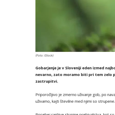
(Foto: iStock)
Gobarjenje je v Sloveniji eden izmed najbo
nevarno, zato moramo biti pri tem zelo pa
zastrupitvi.
Priporočljivo je zmerno uživanje gob, po nav
uživamo, kajti številne med njimi so strupene.
Posebej ranljive skupine prebivalstva, kot so l