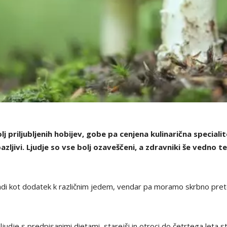
lj priljubljenih hobijev, gobe pa cenjena kulinarična speciali
zljivi. Ljudje so vse bolj ozaveščeni, a zdravniki še vedno 
adi kot dodatek k različnim jedem, vendar pa moramo skrbno prete
judje s predpisanimi dietami, starejši in otroci do četrtega leta sta