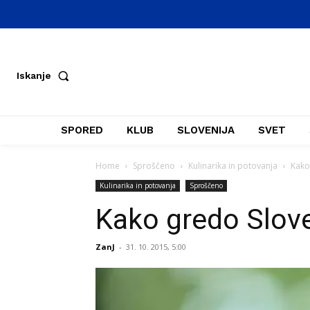
Iskanje
SPORED
KLUB
SLOVENIJA
SVET
Home
Sproščeno
Kulinarika in potovanja
Kako
Kulinarika in potovanja
Sproščeno
Kako gredo Slov
ZanJ
-
31. 10. 2015, 5:00