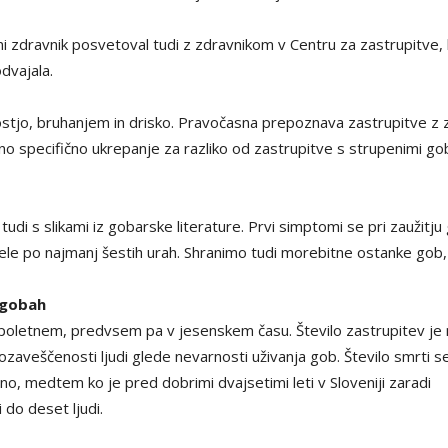
ni zdravnik posvetoval tudi z zdravnikom v Centru za zastrupitve, 
odvajala.
stjo, bruhanjem in drisko. Pravočasna prepoznava zastrupitve z ze
no specifično ukrepanje za razliko od zastrupitve s strupenimi go
di s slikami iz gobarske literature. Prvi simptomi se pri zaužitj
a šele po najmanj šestih urah. Shranimo tudi morebitne ostanke g
 gobah
oletnem, predvsem pa v jesenskem času. Število zastrupitev je 
zaveščenosti ljudi glede nevarnosti uživanja gob. Število smrti se
tno, medtem ko je pred dobrimi dvajsetimi leti v Sloveniji zaradi
 do deset ljudi.