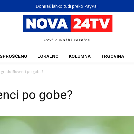
Doniraš lahko tudi preko PayPal!
Prvi v službi resnice.
SPROŠČENO
LOKALNO
KOLUMNA
TRGOVINA
 gredo Slovenci po gobe?
enci po gobe?