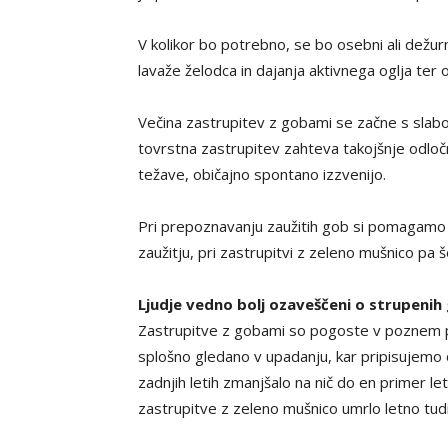
V kolikor bo potrebno, se bo osebni ali dežur
lavaže želodca in dajanja aktivnega oglja ter 
Večina zastrupitev z gobami se začne s slabo
tovrstna zastrupitev zahteva takojšnje odloč
težave, običajno spontano izzvenijo.
Pri prepoznavanju zaužitih gob si pomagamo tu
zaužitju, pri zastrupitvi z zeleno mušnico p
Ljudje vedno bolj ozaveščeni o strupenih
Zastrupitve z gobami so pogoste v poznem p
splošno gledano v upadanju, kar pripisujemo o
zadnjih letih zmanjšalo na nič do en primer le
zastrupitve z zeleno mušnico umrlo letno tudi