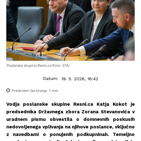
Poslanska skupina Resni.ca (Foto: STA)
Datum:
19. 5. 2026, 16:42
Predviden čas branja:
1
min.
Vodja poslanske skupine Resni.ca Katja Kokot je
predsednika Državnega zbora Zorana Stevanovića v
uradnem pismu obvestila o domnevnih poskusih
nedovoljenega vplivanja na njihove poslance, vključno
z navedbami o ponujenih podkupninah. Temeljno