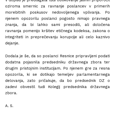
V dopisu je predlagala tudi oblikovanje jasnih priporočil
oziroma smernic za ravnanje poslancev v primerih
morebitnih poskusov nedovoljenega vplivanja. Po
njenem opozorilu poslanci pogosto nimajo pravnega
znanja, da bi lahko sami presodili, ali določena
ravnanja pomenijo kršitev etičnega kodeksa, zakona o
integriteti in preprečevanju korupcije ali celo kaznivo
dejanje.
Dodala je še, da so poslanci Resnice pripravljeni podati
dodatna pojasnila predsedniku državnega zbora ter
drugim pristojnim institucijam. Po njenem gre za resna
opozorila, ki se dotikajo temeljev parlamentarnega
delovanja, zato pričakuje, da bo predsednik DZ o
zadevi obvestil tudi Kolegij predsednika državnega
zbora.
A. S.