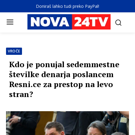
Doniraš lahko tudi preko PayPal!
VROČE
Kdo je ponujal sedemmestne
številke denarja poslancem
Resni.ce za prestop na levo
stran?