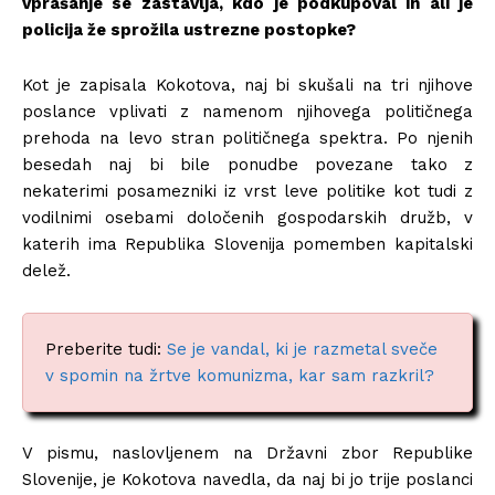
vprašanje se zastavlja, kdo je podkupoval in ali je
policija že sprožila ustrezne postopke?
Kot je zapisala Kokotova, naj bi skušali na tri njihove
poslance vplivati z namenom njihovega političnega
prehoda na levo stran političnega spektra. Po njenih
besedah naj bi bile ponudbe povezane tako z
nekaterimi posamezniki iz vrst leve politike kot tudi z
vodilnimi osebami določenih gospodarskih družb, v
katerih ima Republika Slovenija pomemben kapitalski
delež.
Preberite tudi:
Se je vandal, ki je razmetal sveče
v spomin na žrtve komunizma, kar sam razkril?
V pismu, naslovljenem na Državni zbor Republike
Slovenije, je Kokotova navedla, da naj bi jo trije poslanci