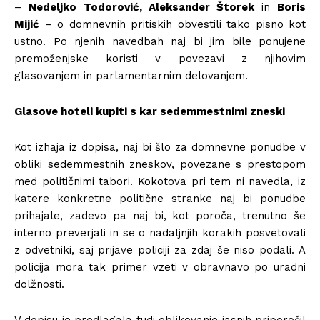
–
Nedeljko Todorović, Aleksander Štorek
in
Boris
Mijić
– o domnevnih pritiskih obvestili tako pisno kot
ustno. Po njenih navedbah naj bi jim bile ponujene
premoženjske koristi v povezavi z njihovim
glasovanjem in parlamentarnim delovanjem.
Glasove hoteli kupiti s kar sedemmestnimi zneski
Kot izhaja iz dopisa, naj bi šlo za domnevne ponudbe v
obliki sedemmestnih zneskov, povezane s prestopom
med političnimi tabori. Kokotova pri tem ni navedla, iz
katere konkretne politične stranke naj bi ponudbe
prihajale, zadevo pa naj bi, kot poroča, trenutno še
interno preverjali in se o nadaljnjih korakih posvetovali
z odvetniki, saj prijave policiji za zdaj še niso podali. A
policija mora tak primer vzeti v obravnavo po uradni
dolžnosti.