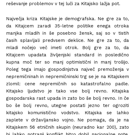
reševanje problemov v tej luči za Kitajsko lažja pot.
Največja kriza Kitajske je demografska. Ne gre za to,
da Kitajcem zaradi 35-letne politike enega otroka
manjka mladih in še posebno žensk, saj so v tistih
časih splavljali predvsem deklice. Ne gre za to, da
mladi nočejo več imeti otrok. Bolj gre za to, da
Kitajcem upadata življenjski standard in posledično
kupna moč ter so manj optimistični in manj trošijo.
Poleg tega imajo gospodinjstva največ premoženja v
nepremičninah in nepremičninski trg se je na Kitajskem
zlomil: cene nepremičnih so katastrofalno padle.
Kitajsko ljudstvo je tako vse bolj revno. Kitajska
gospodarska rast upada in zato bo še bolj revno. In če
bo še bolj revno, utegne postati jezno ter ogroziti
kitajsko komunistično vodstvo. Kitajska se lahko
zaplete v državljansko vojno. Ne pomaga, da je na
Kitajskem 56 etničnih skupin (neuradno kar 200), zato
bi lahko notranji konflikt hitro dobil nacionalne note.