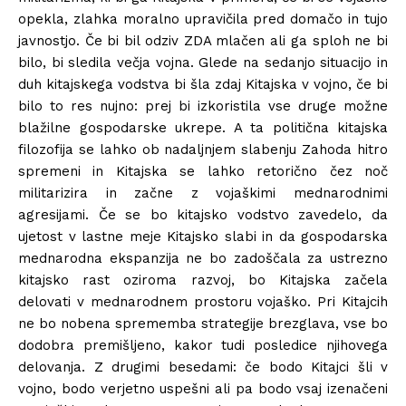
opekla, zlahka moralno upravičila pred domačo in tujo
javnostjo. Če bi bil odziv ZDA mlačen ali ga sploh ne bi
bilo, bi sledila večja vojna. Glede na sedanjo situacijo in
duh kitajskega vodstva bi šla zdaj Kitajska v vojno, če bi
bilo to res nujno: prej bi izkoristila vse druge možne
blažilne gospodarske ukrepe. A ta politična kitajska
filozofija se lahko ob nadaljnjem slabenju Zahoda hitro
spremeni in Kitajska se lahko retorično čez noč
militarizira in začne z vojaškimi mednarodnimi
agresijami. Če se bo kitajsko vodstvo zavedelo, da
ujetost v lastne meje Kitajsko slabi in da gospodarska
mednarodna ekspanzija ne bo zadoščala za ustrezno
kitajsko rast oziroma razvoj, bo Kitajska začela
delovati v mednarodnem prostoru vojaško. Pri Kitajcih
ne bo nobena sprememba strategije brezglava, vse bo
dodobra premišljeno, kakor tudi posledice njihovega
delovanja. Z drugimi besedami: če bodo Kitajci šli v
vojno, bodo verjetno uspešni ali pa bodo vsaj izenačeni