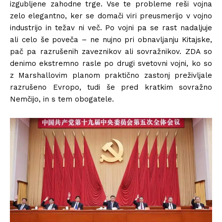
izgubljene zahodne trge. Vse te probleme reši vojna
zelo elegantno, ker se domači viri preusmerijo v vojno
industrijo in težav ni več. Po vojni pa se rast nadaljuje
ali celo še poveča – ne nujno pri obnavljanju Kitajske,
pač pa razrušenih zaveznikov ali sovražnikov. ZDA so
denimo ekstremno rasle po drugi svetovni vojni, ko so
z Marshallovim planom praktično zastonj preživljale
razrušeno Evropo, tudi še pred kratkim sovražno
Nemčijo, in s tem obogatele.