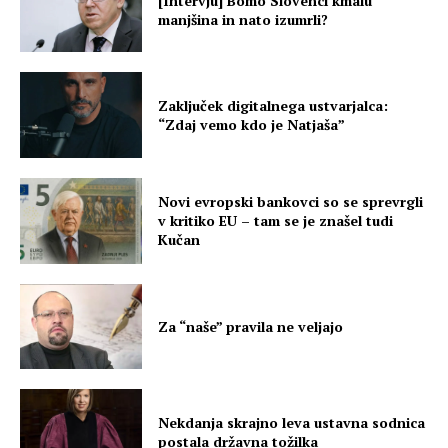
[Intervju] Bomo Slovenci kmalu
manjšina in nato izumrli?
Zaključek digitalnega ustvarjalca:
“Zdaj vemo kdo je Natjaša”
Novi evropski bankovci so se sprevrgli
v kritiko EU – tam se je znašel tudi
Kučan
Za “naše” pravila ne veljajo
Nekdanja skrajno leva ustavna sodnica
postala državna tožilka