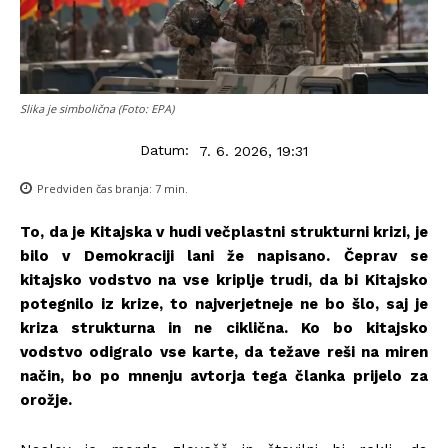
Slika je simbolična (Foto: EPA)
Datum:
7. 6. 2026, 19:31
Predviden čas branja:
7
min.
To, da je Kitajska v hudi večplastni strukturni krizi, je
bilo v Demokraciji lani že napisano. Čeprav se
kitajsko vodstvo na vse kriplje trudi, da bi Kitajsko
potegnilo iz krize, to najverjetneje ne bo šlo, saj je
kriza strukturna in ne ciklična. Ko bo kitajsko
vodstvo odigralo vse karte, da težave reši na miren
način, bo po mnenju avtorja tega članka prijelo za
orožje.