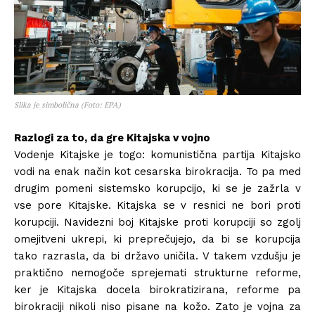
Slika je simbolična (Foto: EPA)
Razlogi za to, da gre Kitajska v vojno
Vodenje Kitajske je togo: komunistična partija Kitajsko
vodi na enak način kot cesarska birokracija. To pa med
drugim pomeni sistemsko korupcijo, ki se je zažrla v
vse pore Kitajske. Kitajska se v resnici ne bori proti
korupciji. Navidezni boj Kitajske proti korupciji so zgolj
omejitveni ukrepi, ki preprečujejo, da bi se korupcija
tako razrasla, da bi državo uničila. V takem vzdušju je
praktično nemogoče sprejemati strukturne reforme,
ker je Kitajska docela birokratizirana, reforme pa
birokraciji nikoli niso pisane na kožo. Zato je vojna za