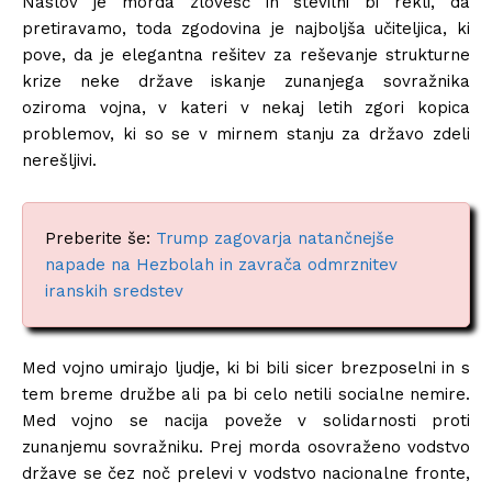
Naslov je morda zlovešč in številni bi rekli, da
pretiravamo, toda zgodovina je najboljša učiteljica, ki
pove, da je elegantna rešitev za reševanje strukturne
krize neke države iskanje zunanjega sovražnika
oziroma vojna, v kateri v nekaj letih zgori kopica
problemov, ki so se v mirnem stanju za državo zdeli
nerešljivi.
Preberite še:
Trump zagovarja natančnejše
napade na Hezbolah in zavrača odmrznitev
iranskih sredstev
Med vojno umirajo ljudje, ki bi bili sicer brezposelni in s
tem breme družbe ali pa bi celo netili socialne nemire.
Med vojno se nacija poveže v solidarnosti proti
zunanjemu sovražniku. Prej morda osovraženo vodstvo
države se čez noč prelevi v vodstvo nacionalne fronte,