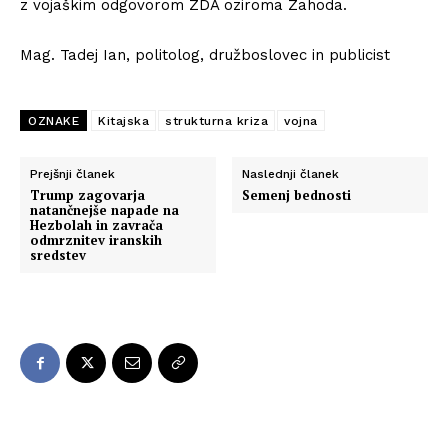
z vojaškim odgovorom ZDA oziroma Zahoda.
Mag. Tadej Ian, politolog, družboslovec in publicist
OZNAKE
Kitajska
strukturna kriza
vojna
Prejšnji članek
Naslednji članek
Trump zagovarja
Semenj bednosti
natančnejše napade na
Hezbolah in zavrača
odmrznitev iranskih
sredstev