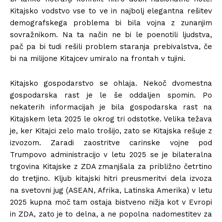
Kitajsko vodstvo vse to ve in najbolj elegantna rešitev
demografskega problema bi bila vojna z zunanjim
sovražnikom. Na ta način ne bi le poenotili ljudstva,
pač pa bi tudi rešili problem staranja prebivalstva, če
bi na milijone Kitajcev umiralo na frontah v tujini.
Kitajsko gospodarstvo se ohlaja. Nekoč dvomestna
gospodarska rast je le še oddaljen spomin. Po
nekaterih informacijah je bila gospodarska rast na
Kitajskem leta 2025 le okrog tri odstotke. Velika težava
je, ker Kitajci zelo malo trošijo, zato se Kitajska rešuje z
izvozom. Zaradi zaostritve carinske vojne pod
Trumpovo administracijo v letu 2025 se je bilateralna
trgovina Kitajske z ZDA zmanjšala za približno četrtino
do tretjino. Kljub kitajski hitri preusmeritvi dela izvoza
na svetovni jug (ASEAN, Afrika, Latinska Amerika) v letu
2025 kupna moč tam ostaja bistveno nižja kot v Evropi
in ZDA, zato je to delna, a ne popolna nadomestitev za