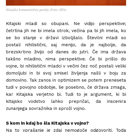
Kitajska komunistična partija (Foto: EPA)
Kitajski mladi so obupani. Ne vidijo perspektive;
četrtina jih ne bi imela otrok, večina pa bi jih imela, ko
se bo stanje v državi izboljšalo. Številni mladi so
postali nihilistični, saj menijo, da je najbolje, da
brezskrbno živijo od danes do jutri. Če ima država
takšno mladino, nima perspektive. Če bi prišlo do
vojne, bi nihilistični mladci v večini čez noč postali veliki
domoljubi in bi svoj smisel življenja našli v boju za
domovino. Tak zanos in optimizem se potem preneseta
tudi v povojno obdobje, še posebno, če država zmaga,
kar Kitajska verjetno bi. Tudi to je argument, ki bi
kitajsko vodstvo lahko prepričal, da inscenira
zunanjega sovražnika in sproži vojno.
S kom in kdaj bo šla Kitajska v vojno?
Na to vprašanje je zdaj nemogoče odgovoriti. Toda