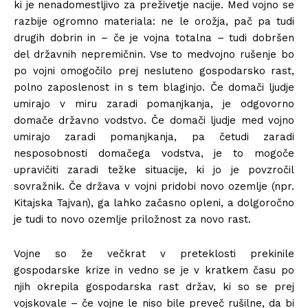
ki je nenadomestljivo za preživetje nacije. Med vojno se
razbije ogromno materiala: ne le orožja, pač pa tudi
drugih dobrin in – če je vojna totalna – tudi dobršen
del državnih nepremičnin. Vse to medvojno rušenje bo
po vojni omogočilo prej nesluteno gospodarsko rast,
polno zaposlenost in s tem blaginjo. Če domači ljudje
umirajo v miru zaradi pomanjkanja, je odgovorno
domače državno vodstvo. Če domači ljudje med vojno
umirajo zaradi pomanjkanja, pa četudi zaradi
nesposobnosti domačega vodstva, je to mogoče
upravičiti zaradi težke situacije, ki jo je povzročil
sovražnik. Če država v vojni pridobi novo ozemlje (npr.
Kitajska Tajvan), ga lahko začasno opleni, a dolgoročno
je tudi to novo ozemlje priložnost za novo rast.
Vojne so že večkrat v preteklosti prekinile
gospodarske krize in vedno se je v kratkem času po
njih okrepila gospodarska rast držav, ki so se prej
vojskovale – če vojne le niso bile preveč rušilne, da bi