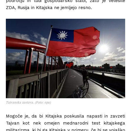
področju in tudi gospodarsko slabi, zato je velesile
ZDA, Rusija in Kitajska ne jemljejo resno.
Tajvanska zastava. (Foto: epa)
Mogoče je, da bi Kitajska poskusila napasti in zavzeti
Tajvan kot nek omejen mednarodni test kitajskega
militarizma, ki bi ga Kitajska v primeru, če bi se vojaško