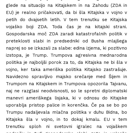
glede na situacijo na Kitajskem in na Zahodu (ZDA in
EU) je realno pričakovati, da bi šla Kitajska v vojno v
petih do dvajsetih letih. V tem trenutku se Kitajska
vojaško boji ZDA. Toda čas je na kitajski strani.
Gospodarska moč ZDA zaradi katastrofalnih politik v
preteklosti slabi in predsedniki od Busha mlajšega
naprej so se izkazali za slabe: edina izjema, ki pozitivno
izstopa, je Trump. Trumpova agresivna mednarodna
politika je najboljši porok za to, da Kitajska ne bi šla v
vojno, ker taka ameriška politika Kitajsko zastrašuje.
Navidezno spravljivo majsko srečanje med Šijem in
Trumpom na Kitajskem in Trumpova opozorila Tajvanu,
naj ne razglasi neodvisnosti, so le spretni diplomatski
manevri ameriškega lisjaka, ki v odnosu do Kitajske
uporablja pristop palice in korenčka. Če pa se bo po
Trumpu nadaljevala mlačna politika v duhu Bidna, bo
Kitajska šla v vojno, in to dokaj kmalu. EU v tem
trenutku sploh ni svetovni igralec na vojaškem