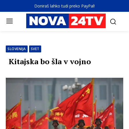
Doniraš lahko tudi preko PayPal!
SLOVENIJA
SVET
Kitajska bo šla v vojno