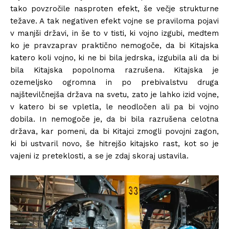
tako povzročile nasproten efekt, še večje strukturne
težave. A tak negativen efekt vojne se praviloma pojavi
v manjši državi, in še to v tisti, ki vojno izgubi, medtem
ko je pravzaprav praktično nemogoče, da bi Kitajska
katero koli vojno, ki ne bi bila jedrska, izgubila ali da bi
bila Kitajska popolnoma razrušena. Kitajska je
ozemeljsko ogromna in po prebivalstvu druga
najštevilčnejša država na svetu, zato je lahko izid vojne,
v katero bi se vpletla, le neodločen ali pa bi vojno
dobila. In nemogoče je, da bi bila razrušena celotna
država, kar pomeni, da bi Kitajci zmogli povojni zagon,
ki bi ustvaril novo, še hitrejšo kitajsko rast, kot so je
vajeni iz preteklosti, a se je zdaj skoraj ustavila.