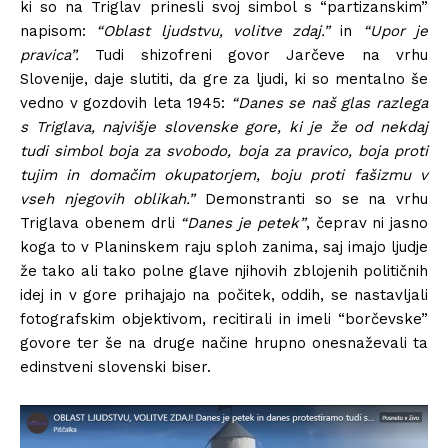
ki so na Triglav prinesli svoj simbol s “partizanskim”
napisom:
“Oblast ljudstvu, volitve zdaj.”
in
“Upor je
pravica”.
Tudi shizofreni govor Jarčeve na vrhu
Slovenije, daje slutiti, da gre za ljudi, ki so mentalno še
vedno v gozdovih leta 1945:
“Danes se naš glas razlega
s Triglava, najvišje slovenske gore, ki je že od nekdaj
tudi simbol boja za svobodo, boja za pravico, boja proti
tujim in domačim okupatorjem, boju proti fašizmu v
vseh njegovih oblikah.”
Demonstranti so se na vrhu
Triglava obenem drli
“Danes je petek”
, čeprav ni jasno
koga to v Planinskem raju sploh zanima, saj imajo ljudje
že tako ali tako polne glave njihovih zblojenih političnih
idej in v gore prihajajo na počitek, oddih, se nastavljali
fotografskim objektivom, recitirali in imeli “borčevske”
govore ter še na druge načine hrupno onesnaževali ta
edinstveni slovenski biser.