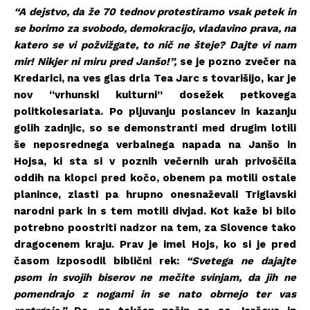
“
A dejstvo, da že 70 tednov protestiramo vsak petek in
se borimo za svobodo, demokracijo, vladavino prava, na
katero se vi požvižgate, to nič ne šteje? Dajte vi nam
mir! Nikjer ni miru pred Janšo!”,
se je pozno zvečer na
Kredarici, na ves glas drla Tea Jarc s tovarišijo, kar je
nov “vrhunski kulturni” dosežek petkovega
politkolesariata. Po pljuvanju poslancev in kazanju
golih zadnjic, so se demonstranti med drugim lotili
še neposrednega verbalnega napada na Janšo in
Hojsa, ki sta si v poznih večernih urah privoščila
oddih na klopci pred kočo, obenem pa motili ostale
planince, zlasti pa hrupno onesnaževali Triglavski
narodni park in s tem motili divjad. Kot kaže bi bilo
potrebno poostriti nadzor na tem, za Slovence tako
dragocenem kraju. Prav je imel Hojs, ko si je pred
časom izposodil biblični rek:
“Svetega ne dajajte
psom in svojih biserov ne mečite svinjam, da jih ne
pomendrajo z nogami in se nato obrnejo ter vas