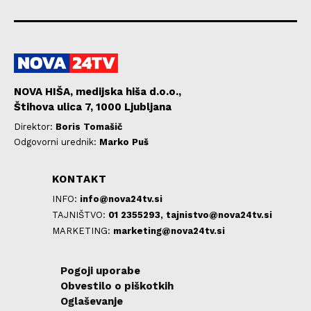
NOVA HIŠA, medijska hiša d.o.o.,
Štihova ulica 7, 1000 Ljubljana
Direktor:
Boris Tomašič
Odgovorni urednik:
Marko Puš
KONTAKT
INFO:
info@nova24tv.si
TAJNIŠTVO:
01 2355293,
tajnistvo@nova24tv.si
MARKETING:
marketing@nova24tv.si
Pogoji uporabe
Obvestilo o piškotkih
Oglaševanje