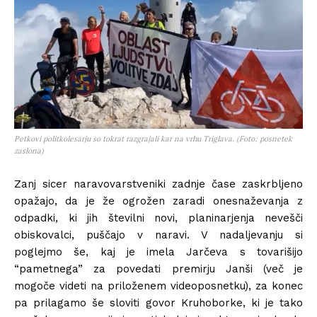
Petkovi politkolesarju so tokrat razgrajali kar na vrhu Triglava. (Foto: posnetek
zaslona)
Zanj sicer naravovarstveniki zadnje čase zaskrbljeno
opažajo, da je že ogrožen zaradi onesnaževanja z
odpadki, ki jih številni novi, planinarjenja nevešči
obiskovalci, puščajo v naravi. V nadaljevanju si
poglejmo še, kaj je imela Jarčeva s tovarišijo
“pametnega” za povedati premirju Janši (več je
mogoče videti na priloženem videoposnetku), za konec
pa prilagamo še sloviti govor Kruhoborke, ki je tako