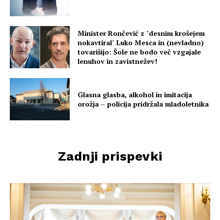
Minister Rončević z ´desnim krošejem
nokavtiral´ Luko Mesca in (nevladno)
tovarišijo: Šole ne bodo več vzgajale
lenuhov in zavistnežev!
Glasna glasba, alkohol in imitacija
orožja – policija pridržala mladoletnika
Zadnji prispevki