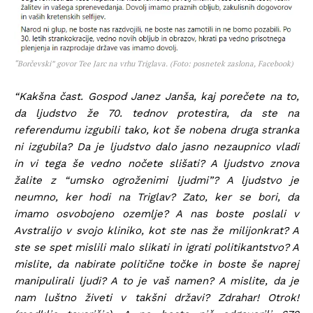
“Borčevski” govor Tee Jarc na vrhu Triglava. (Foto: posnetek zaslona, Facebook)
“Kakšna čast. Gospod Janez Janša, kaj porečete na to,
da ljudstvo že 70. tednov protestira, da ste na
referendumu izgubili tako, kot še nobena druga stranka
ni izgubila? Da je ljudstvo dalo jasno nezaupnico vladi
in vi tega še vedno nočete slišati? A ljudstvo znova
žalite z “umsko ogroženimi ljudmi”? A ljudstvo je
neumno, ker hodi na Triglav? Zato, ker se bori, da
imamo osvobojeno ozemlje? A nas boste poslali v
Avstralijo v svojo kliniko, kot ste nas že milijonkrat? A
ste se spet mislili malo slikati in igrati politikantstvo? A
mislite, da nabirate politične točke in boste še naprej
manipulirali ljudi? A to je vaš namen? A mislite, da je
nam luštno živeti v takšni državi? Zdrahar! Otrok!