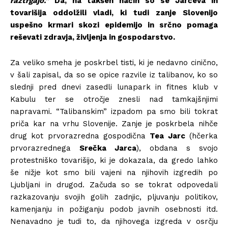
raztrgajo.”
Da, na takšen način so se Jarčeva in
tovarišija oddolžili vladi, ki tudi zanje Slovenijo
uspešno krmari skozi epidemijo in srčno pomaga
reševati zdravja, življenja in gospodarstvo.
Za veliko smeha je poskrbel tisti, ki je nedavno cinično,
v šali zapisal, da so se opice razvile iz talibanov, ko so
slednji pred dnevi zasedli lunapark in fitnes klub v
Kabulu ter se otročje znesli nad tamkajšnjimi
napravami. “Talibanskim” izpadom pa smo bili tokrat
priča kar na vrhu Slovenije. Zanje je poskrbela nihče
drug kot prvorazredna gospodična
Tea Jarc
(hčerka
prvorazrednega
Srečka Jarca
), obdana s svojo
protestniško tovarišijo, ki je dokazala, da gredo lahko
še nižje kot smo bili vajeni na njihovih izgredih po
Ljubljani in drugod. Začuda so se tokrat odpovedali
razkazovanju svojih golih zadnjic, pljuvanju politikov,
kamenjanju in požiganju podob javnih osebnosti itd.
Nenavadno je tudi to, da njihovega izgreda v osrčju