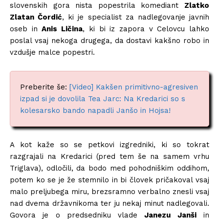
slovenskih gora nista popestrila komediant
Zlatko
Zlatan Čordić
, ki je specialist za nadlegovanje javnih
oseb in
Anis Ličina
, ki bi iz zapora v Celovcu lahko
poslal vsaj nekoga drugega, da dostavi kakšno robo in
vzdušje malce popestri.
Preberite še:
[Video] Kakšen primitivno-agresiven
izpad si je dovolila Tea Jarc: Na Kredarici so s
kolesarsko bando napadli Janšo in Hojsa!
A kot kaže so se petkovi izgredniki, ki so tokrat
razgrajali na Kredarici (pred tem še na samem vrhu
Triglava), odločili, da bodo med pohodniškim oddihom,
potem ko se je že stemnilo in bi človek pričakoval vsaj
malo preljubega miru, brezsramno verbalno znesli vsaj
nad dvema državnikoma ter ju nekaj minut nadlegovali.
Govora je o predsedniku vlade
Janezu Janši
in