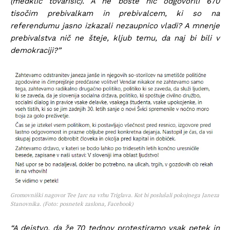
(medklic tovarišic). A ne boste nič odgovorili 670
tisočim prebivalkam in prebivalcem, ki so na
referendumu jasno izkazali nezaupnico vladi? A mnenje
prebivalstva nič ne šteje, kljub temu, da naj bi bili v
demokraciji?”
Gromovniški nagovor Tee Jarc na vrhu Triglava. Kot bi poslušali pokojnega Janeza
Stanovnika. (Foto: posnetek zaslona, Facebook)
“A dejstvo, da že 70 tednov protestiramo vsak petek in