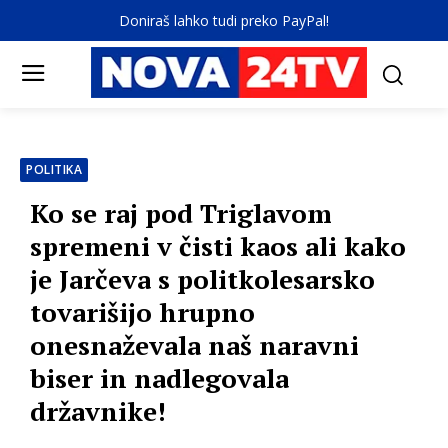
Doniraš lahko tudi preko PayPal!
POLITIKA
Ko se raj pod Triglavom
spremeni v čisti kaos ali kako
je Jarčeva s politkolesarsko
tovarišijo hrupno
onesnaževala naš naravni
biser in nadlegovala
državnike!