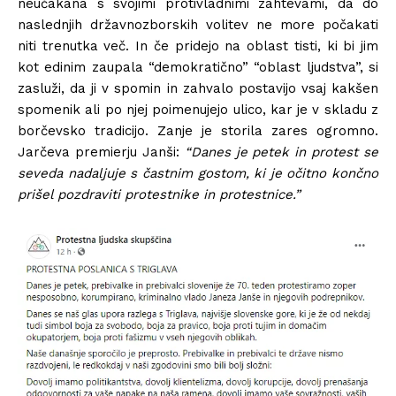
neučakana s svojimi protivladnimi zahtevami, da do
naslednjih državnozborskih volitev ne more počakati
niti trenutka več. In če pridejo na oblast tisti, ki bi jim
kot edinim zaupala “demokratično” “oblast ljudstva”, si
zasluži, da ji v spomin in zahvalo postavijo vsaj kakšen
spomenik ali po njej poimenujejo ulico, kar je v skladu z
borčevsko tradicijo. Zanje je storila zares ogromno.
Jarčeva premierju Janši:
“Danes je petek in protest se
seveda nadaljuje s častnim gostom, ki je očitno končno
prišel pozdraviti protestnike in protestnice.”