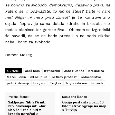
se borimo za svobodo, demokracijo, vladavino prava, na
katero se vi požvižgate, to nič ne šteje? Dajte vi nam
mir! Nikjer ni miru pred Janšo!”
je še kontroverzno
dejala, čeprav je sama delala zdraho in brezobzirno
motila planince ter gorske živali. Obenem so izgredniki
še navedli, da se ne bodo predali in ne bodo nikdar
nehali boriti za svobodo.
Domen Mezeg
OZNAKE
aleš hojs
izgredniki
Janez Janša
Kredarica
Matej Tonin
mladi plus
petkov protest
pohodništvo
politkolesarji
tea jarc
Triglav
Triglavski narodni park
Prejšnji članek
Naslednji članek
Naključje? Niti STA niti
Grčija postavila novih 40
RTV Slovenija niti 24ur
kilometrov ograje na meji
niso še uspele niti z
s Turčijo
besedo poročati o