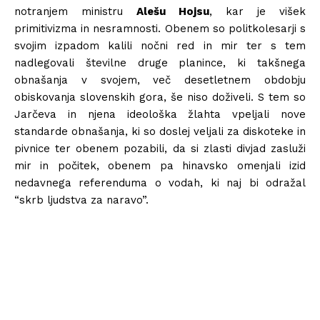
notranjem ministru
Alešu Hojsu
, kar je višek
primitivizma in nesramnosti. Obenem so politkolesarji s
svojim izpadom kalili nočni red in mir ter s tem
nadlegovali številne druge planince, ki takšnega
obnašanja v svojem, več desetletnem obdobju
obiskovanja slovenskih gora, še niso doživeli. S tem so
Jarčeva in njena ideološka žlahta vpeljali nove
standarde obnašanja, ki so doslej veljali za diskoteke in
pivnice ter obenem pozabili, da si zlasti divjad zasluži
mir in počitek, obenem pa hinavsko omenjali izid
nedavnega referenduma o vodah, ki naj bi odražal
“skrb ljudstva za naravo”.