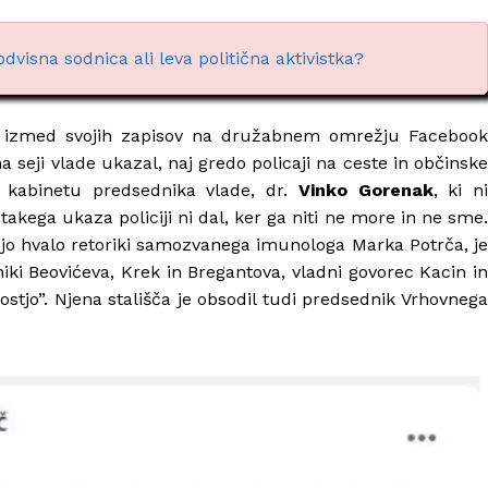
visna sodnica ali leva politična aktivistka?
 izmed svojih zapisov na družabnem omrežju Faceboo
a seji vlade ukazal, naj gredo policaji na ceste in občinsk
v kabinetu predsednika vlade, dr.
Vinko Gorenak
, ki n
 takega ukaza policiji ni dal, ker ga niti ne more in ne sme.
svojo hvalo retoriki samozvanega imunologa Marka Potrča, je
ki Beovićeva, Krek in Bregantova, vladni govorec Kacin in
ostjo”. Njena stališča je obsodil tudi predsednik Vrhovnega