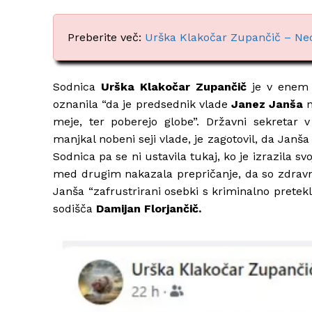
Preberite več:
Urška Klakočar Zupančič – Neod
Sodnica
Urška Klakočar Zupančič
je v enem
oznanila “da je predsednik vlade
Janez Janša
n
meje, ter poberejo globe”. Državni sekretar 
manjkal nobeni seji vlade, je zagotovil, da Janša
Sodnica pa se ni ustavila tukaj, ko je izrazila 
med drugim nakazala prepričanje, da so zdravni
Janša “zafrustrirani osebki s kriminalno pretekl
sodišča
Damijan Florjančič.