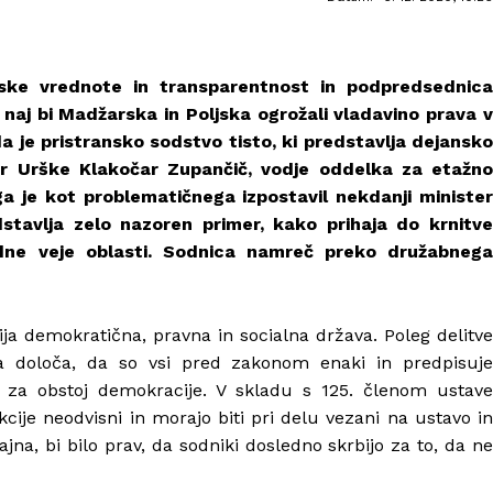
ke vrednote in transparentnost in podpredsednica
naj bi Madžarska in Poljska ogrožali vladavino prava 
 da je pristransko sodstvo tisto, ki predstavlja dejansko
er Urške Klakočar Zupančič, vodje oddelka za etažno
 ga je kot problematičnega izpostavil nekdanji minister
stavlja zelo nazoren primer, kako prihaja do krnitve
odne veje oblasti. Sodnica namreč preko družabnega
ija demokratična, pravna in socialna država. Poleg delitve
va določa, da so vsi pred zakonom enaki in predpisuje
 za obstoj demokracije. V skladu s 125. členom ustave
kcije neodvisni in morajo biti pri delu vezani na ustavo in
ajna, bi bilo prav, da sodniki dosledno skrbijo za to, da ne