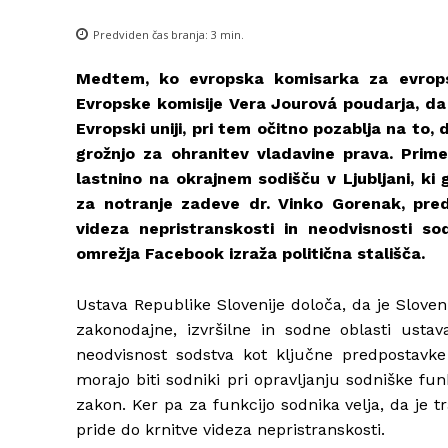
Predviden čas branja:
3
min.
Medtem, ko evropska komisarka za evrops
Evropske komisije
Vera Jourová poudarja, da 
Evropski uniji, pri tem očitno pozablja na to,
grožnjo za ohranitev vladavine prava. Prim
lastnino na okrajnem sodišču v Ljubljani, ki
za notranje zadeve dr. Vinko Gorenak, pred
videza nepristranskosti in neodvisnosti s
omrežja Facebook izraža politična stališča.
Ustava Republike Slovenije določa, da je Sloven
zakonodajne, izvršilne in sodne oblasti usta
neodvisnost sodstva kot ključne predpostavke
morajo biti sodniki pri opravljanju sodniške fun
zakon. Ker pa za funkcijo sodnika velja, da je tr
pride do krnitve videza nepristranskosti.