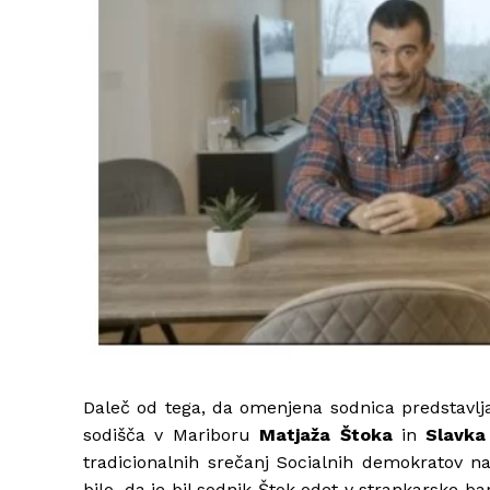
Daleč od tega, da omenjena sodnica predstavl
sodišča v Mariboru
Matjaža Štoka
in
Slavka
tradicionalnih srečanj Socialnih demokratov n
bilo, da je bil sodnik Štok odet v strankarske ba