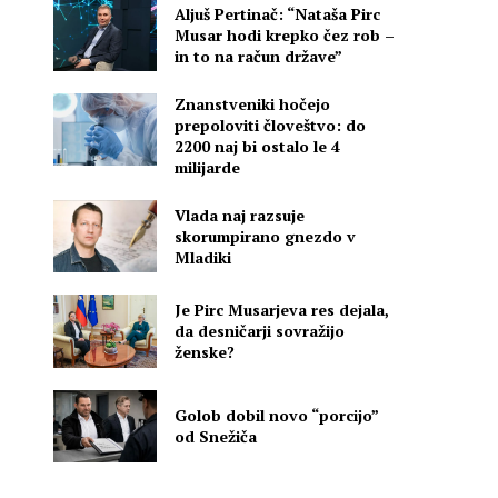
Aljuš Pertinač: “Nataša Pirc
Musar hodi krepko čez rob –
in to na račun države”
Znanstveniki hočejo
v
prepoloviti človeštvo: do
2200 naj bi ostalo le 4
milijarde
Vlada naj razsuje
skorumpirano gnezdo v
Mladiki
Je Pirc Musarjeva res dejala,
da desničarji sovražijo
ženske?
Golob dobil novo “porcijo”
od Snežiča