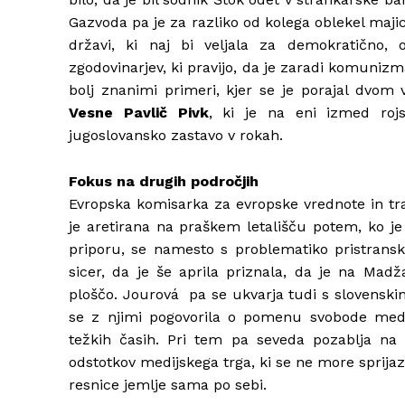
Gazvoda pa je za razliko od kolega oblekel maji
državi, ki naj bi veljala za demokratično, 
zgodovinarjev, ki pravijo, da je zaradi komunizm
bolj znanimi primeri, kjer se je porajal dvom
Vesne Pavlič Pivk
, ki je na eni izmed rojs
jugoslovansko zastavo v rokah.
Fokus na drugih področjih
Evropska komisarka za evropske vrednote in t
je aretirana na praškem letališču potem, ko je b
priporu, se namesto s problematiko pristransk
sicer, da je še aprila priznala, da je na Mad
ploščo. Jourová pa se ukvarja tudi s slovenskimi
se z njimi pogovorila o pomenu svobode medij
težkih časih. Pri tem pa seveda pozablja na d
odstotkov medijskega trga, ki se ne more sprijazni
resnice jemlje sama po sebi.