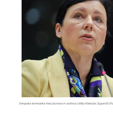
Evropska komisarka Vera Jourova in sodnica Urška Klakočar Zupančič (F