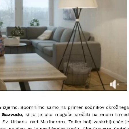
ja izjemo. Spomnimo samo na primer sodnikov okrožnega
 Gazvodo
, ki ju je bilo mogoče srečati na enem izmed
a Sv. Urbanu nad Mariborom. Toliko bolj zaskrbljujoče je
rve, na glavi pa je nosil čepico v stilu Che Guevare. Sodnik