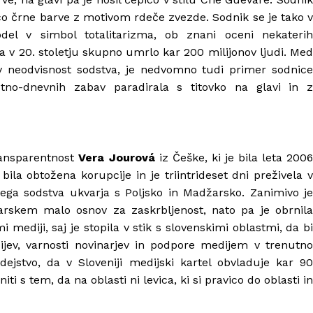
co črne barve z motivom rdeče zvezde. Sodnik se je tako v
odel v simbol totalitarizma, ob znani oceni nekaterih
a v 20. stoletju skupno umrlo kar 200 milijonov ljudi. Med
 v neodvisnost sodstva, je nedvomno tudi primer sodnice
tno-dnevnih zabav paradirala s titovko na glavi in z
ransparentnost
Vera Jourová
iz Češke, ki je bila leta 200
ila obtožena korupcije in je triintrideset dni preživela v
ega sodstva ukvarja s Poljsko in Madžarsko. Zanimivo je
žarskem malo osnov za zaskrbljenost, nato pa je obrnila
 mediji, saj je stopila v stik s slovenskimi oblastmi, da bi
ev, varnosti novinarjev in podpore medijem v trenutno
ejstvo, da v Sloveniji medijski kartel obvladuje kar 90
ti s tem, da na oblasti ni levica, ki si pravico do oblasti in