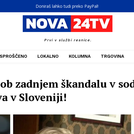
Doniraš lahko tudi preko PayPal!
Prvi v službi resnice.
SPROŠČENO
LOKALNO
KOLUMNA
TRGOVINA
 ob zadnjem škandalu v so
a v Sloveniji!