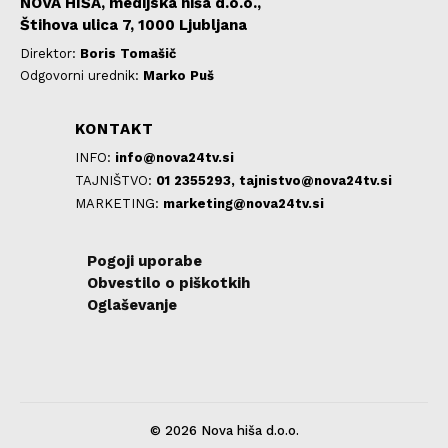
NOVA HIŠA, medijska hiša d.o.o.,
Štihova ulica 7, 1000 Ljubljana
Direktor:
Boris Tomašič
Odgovorni urednik:
Marko Puš
KONTAKT
INFO:
info@nova24tv.si
TAJNIŠTVO:
01 2355293,
tajnistvo@nova24tv.si
MARKETING:
marketing@nova24tv.si
Pogoji uporabe
Obvestilo o piškotkih
Oglaševanje
© 2026 Nova hiša d.o.o.