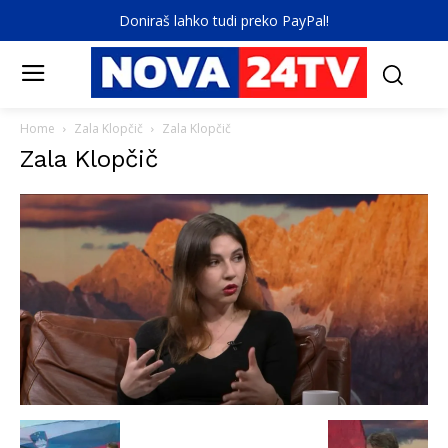
Doniraš lahko tudi preko PayPal!
Home
Zala Klopčič
Zala Klopčič
Zala Klopčič