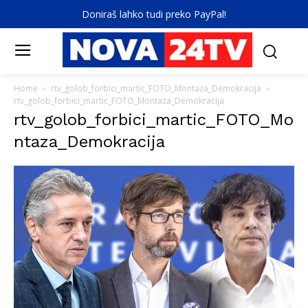
Doniraš lahko tudi preko PayPal!
Home
rtv_golob_forbici_martic_FOTO_Montaza_Demokracija
rtv_golob_forbici_martic_FOTO_Montaza_Demokracija
rtv_golob_forbici_martic_FOTO_Mo
ntaza_Demokracija