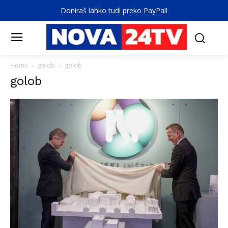
Doniraš lahko tudi preko PayPal!
Home
golob
golob
golob