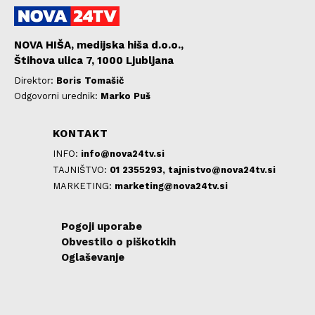
NOVA HIŠA, medijska hiša d.o.o.,
Štihova ulica 7, 1000 Ljubljana
Direktor:
Boris Tomašič
Odgovorni urednik:
Marko Puš
KONTAKT
INFO:
info@nova24tv.si
TAJNIŠTVO:
01 2355293,
tajnistvo@nova24tv.si
MARKETING:
marketing@nova24tv.si
Pogoji uporabe
Obvestilo o piškotkih
Oglaševanje