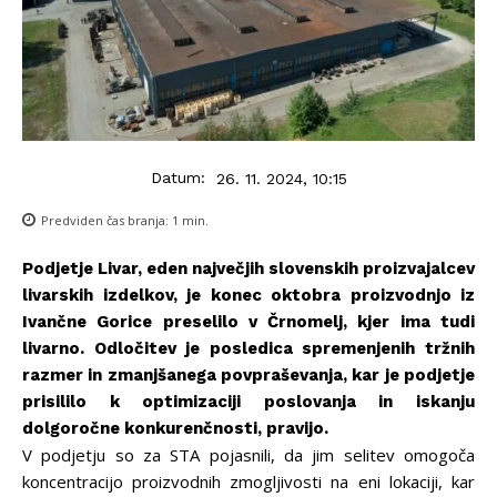
Datum:
26. 11. 2024, 10:15
Predviden čas branja:
1
min.
Podjetje Livar, eden največjih slovenskih proizvajalcev
livarskih izdelkov, je konec oktobra proizvodnjo iz
Ivančne Gorice preselilo v Črnomelj, kjer ima tudi
livarno. Odločitev je posledica spremenjenih tržnih
razmer in zmanjšanega povpraševanja, kar je podjetje
prisililo k optimizaciji poslovanja in iskanju
dolgoročne konkurenčnosti, pravijo.
V podjetju so za STA pojasnili, da jim selitev omogoča
koncentracijo proizvodnih zmogljivosti na eni lokaciji, kar