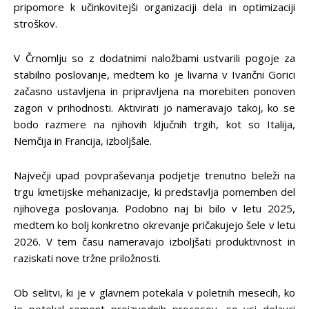
pripomore k učinkovitejši organizaciji dela in optimizaciji
stroškov.
V Črnomlju so z dodatnimi naložbami ustvarili pogoje za
stabilno poslovanje, medtem ko je livarna v Ivančni Gorici
začasno ustavljena in pripravljena na morebiten ponoven
zagon v prihodnosti. Aktivirati jo nameravajo takoj, ko se
bodo razmere na njihovih ključnih trgih, kot so Italija,
Nemčija in Francija, izboljšale.
Največji upad povpraševanja podjetje trenutno beleži na
trgu kmetijske mehanizacije, ki predstavlja pomemben del
njihovega poslovanja. Podobno naj bi bilo v letu 2025,
medtem ko bolj konkretno okrevanje pričakujejo šele v letu
2026. V tem času nameravajo izboljšati produktivnost in
raziskati nove tržne priložnosti.
Ob selitvi, ki je v glavnem potekala v poletnih mesecih, ko