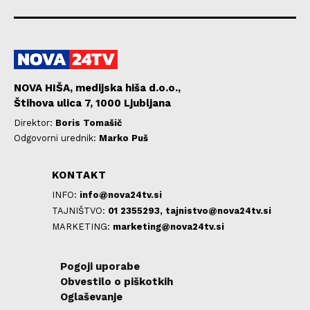
NOVA HIŠA, medijska hiša d.o.o.,
Štihova ulica 7, 1000 Ljubljana
Direktor:
Boris Tomašič
Odgovorni urednik:
Marko Puš
KONTAKT
INFO:
info@nova24tv.si
TAJNIŠTVO:
01 2355293,
tajnistvo@nova24tv.si
MARKETING:
marketing@nova24tv.si
Pogoji uporabe
Obvestilo o piškotkih
Oglaševanje