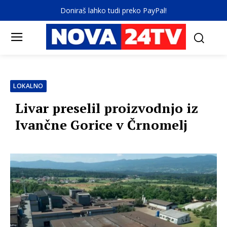
Doniraš lahko tudi preko PayPal!
LOKALNO
Livar preselil proizvodnjo iz
Ivančne Gorice v Črnomelj