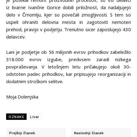
je potekal remont proizvodnih procesov, so vsi delavci
iz livarne Ivančne Gorice dobili priložnost, da nadaljujejo
delo v Črnomlju, kjer so povečali zmogljivosti. S tem so
uspeli ohraniti delovna mesta in zagotoviti nemoten
prehod, pravijo v podjetju. Trenutno sicer zaposlujejo 430
delavcev.
Lani je podjetje ob 56 milijonih evrov prihodkov zabeležilo
318.000 evrov izgube, predvsem zaradi nizkega
povpraševanja. V letošnjem letu pričakujejo okoli 30-
odstoten padec prihodkov, kar pripisujejo reorganizaciji in
dodatnim stroškom selitve.
Moja Dolenjska
OZNAKE
Livar
Prejšnji članek
Naslednji članek