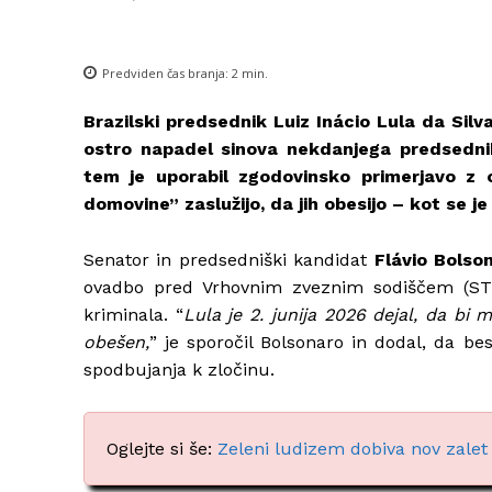
Predviden čas branja:
2
min.
Brazilski predsednik Luiz Inácio Lula da Sil
ostro napadel sinova nekdanjega predsednik
tem je uporabil zgodovinsko primerjavo z o
domovine” zaslužijo, da jih obesijo – kot se j
Senator in predsedniški kandidat
Flávio Bolso
ovadbo pred Vrhovnim zveznim sodiščem (STF
kriminala. “
Lula je 2. junija 2026 dejal, da bi
obešen,
” je sporočil Bolsonaro in dodal, da be
spodbujanja k zločinu.
Oglejte si še:
Zeleni ludizem dobiva nov zalet v