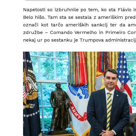
Napetosti so izbruhnile po tem, ko sta Flávio 
Belo hišo. Tam sta se sestala z ameriškim pr
označi kot tarčo ameriških sankcij ter da ame
združbe – Comando Vermelho in Primeiro Coman
nekaj ur po sestanku je Trumpova administracija t