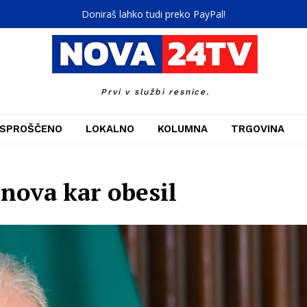
Doniraš lahko tudi preko PayPal!
Prvi v službi resnice.
SPROŠČENO
LOKALNO
KOLUMNA
TRGOVINA
inova kar obesil