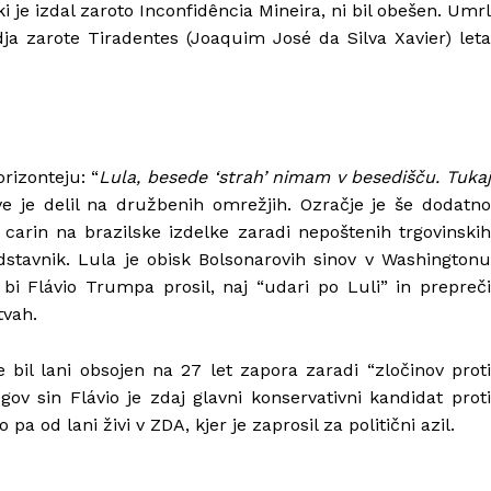
i je izdal zaroto Inconfidência Mineira, ni bil obešen. Umrl
dja zarote Tiradentes (Joaquim José da Silva Xavier) leta
orizonteju: “
Lula, besede ‘strah’ nimam v besedišču. Tuka
ve je delil na družbenih omrežjih. Ozračje je še dodatn
carin na brazilske izdelke zaradi nepoštenih trgovinskih
redstavnik. Lula je obisk Bolsonarovih sinov v Washingtonu
 bi Flávio Trumpa prosil, naj “udari po Luli” in prepreči
tvah.
e bil lani obsojen na 27 let zapora zaradi “zločinov prot
gov sin Flávio je zdaj glavni konservativni kandidat proti
a od lani živi v ZDA, kjer je zaprosil za politični azil.