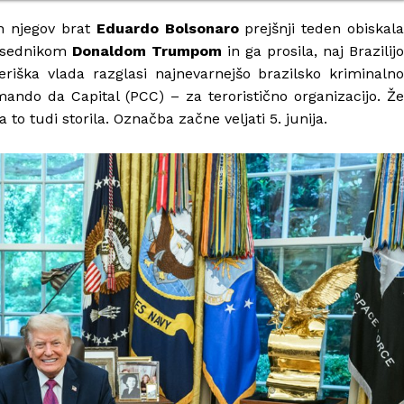
in njegov brat
Eduardo Bolsonaro
prejšnji teden obiskal
edsednikom
Donaldom Trumpom
in ga prosila, naj Brazilijo
riška vlada razglasi najnevarnejšo brazilsko kriminalno
do da Capital (PCC) – za teroristično organizacijo. Že
o tudi storila. Označba začne veljati 5. junija.