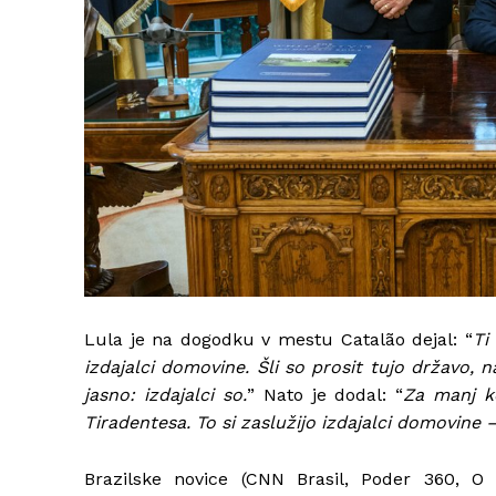
Lula je na dogodku v mestu Catalão dejal: “
Ti
izdajalci domovine. Šli so prosit tujo državo, n
jasno: izdajalci so.
” Nato je dodal: “
Za manj ko
Tiradentesa. To si zaslužijo izdajalci domovine –
Brazilske novice (CNN Brasil, Poder 360, O 