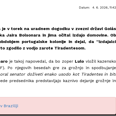
Datum:
4. 6. 2026, 11:42
va je v torek na uradnem dogodku v zvezni državi Goiás
a Jaira Bolsonara in jima očital izdajo domovine. Ob
bdobjem portugalske kolonije in dejal, da “izdajalci
e to zgodilo z vodjo zarote Tiradentesom.
naro
je takoj napovedal, da bo zoper
Lulo
vložil kazensk
). Po njegovih besedah gre za grožnjo in spodbujanje
 moral senator doživeti enako usodo kot Tiradentes in bit
sede predsednika predstavljajo kaznivo dejanje grožnje in
 Braziliji