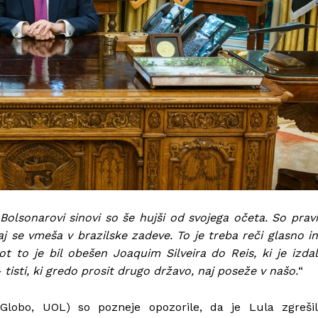
 Bolsonarovi sinovi so še hujši od svojega očeta. So prav
aj se vmeša v brazilske zadeve. To je treba reči glasno in
t to je bil obešen Joaquim Silveira do Reis, ki je izda
 tisti, ki gredo prosit drugo državo, naj poseže v našo.
“
Globo, UOL) so pozneje opozorile, da je Lula zgrešil