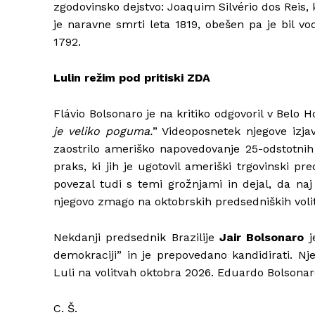
zgodovinsko dejstvo: Joaquim Silvério dos Reis, k
je naravne smrti leta 1819, obešen pa je bil vo
1792.
Lulin režim pod pritiski ZDA
Flávio Bolsonaro je na kritiko odgovoril v Belo H
je veliko poguma.
” Videoposnetek njegove izja
zaostrilo ameriško napovedovanje 25-odstotnih 
praks, ki jih je ugotovil ameriški trgovinski p
povezal tudi s temi grožnjami in dejal, da naj
njegovo zmago na oktobrskih predsedniških voli
Nekdanji predsednik Brazilije
Jair Bolsonaro
j
demokraciji” in je prepovedano kandidirati. Nje
Luli na volitvah oktobra 2026. Eduardo Bolsonaro p
C. Š.