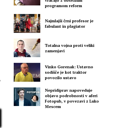
vračajo z obsežnim
programom reform
Najmlajši črni profesor je
fabulant in plagiator
Totalna vojna proti veliki
zamenjavi
Vinko Gorenak: Ustavno
o
sodišče je kot traktor
povozilo ustavo
i
Nepridiprav napoveduje
objavo podrobnosti v aferi
Fotopub, v povezavi z Luko
Mescem