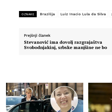
Brazilija
Luiz Inacio Lula da Silva
OZNAKE
Prejšnji članek
Stevanović ima dovolj razgrajaštva
Svobodnjakinj, srbske manjšine ne bo