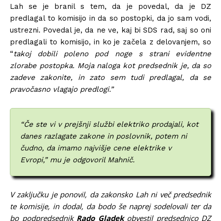
Lah se je branil s tem, da je povedal, da je DZ
predlagal to komisijo in da so postopki, da jo sam vodi,
ustrezni. Povedal je, da ne ve, kaj bi SDS rad, saj so oni
predlagali to komisijo, in ko je začela z delovanjem, so
“
takoj dobili poleno pod noge s strani evidentne
zlorabe postopka. Moja naloga kot predsednik je, da so
zadeve zakonite, in zato sem tudi predlagal, da se
pravočasno vlagajo predlogi.”
“Če ste vi v prejšnji službi elektriko prodajali, kot
danes razlagate zakone in poslovnik, potem ni
čudno, da imamo najvišje cene elektrike v
Evropi,” mu je odgovoril Mahnič.
V zaključku je ponovil, da zakonsko Lah ni več predsednik
te komisije, in dodal, da bodo še naprej sodelovali ter da
bo podpredsednik
Rado Gladek
obvestil predsednico DZ