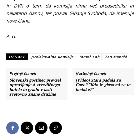
in DVK o tem, da komisija nima več predsednika in
nekaterih članov, ter pozval Gibanje Svoboda, da imenuje
nove člane.
A. G.
OZNAKE
preiskovalna komisija
Tomaž Lah
Žan Mahnič
Prejšnji članek
Naslednji članek
Slovenski gostinec prevzel
[Video] Stara padala za
upravljanje 4-zvezdičnega
Gazo? “Kdo je glasoval za te
hotela in gradu v lasti
bedake?”
svetovno znane družine