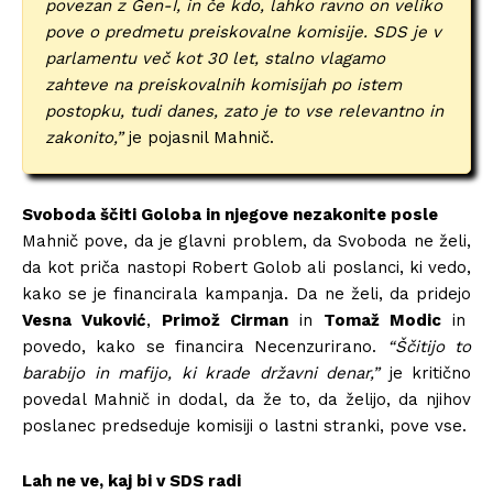
povezan z Gen-I, in če kdo, lahko ravno on veliko
pove o predmetu preiskovalne komisije. SDS je v
parlamentu več kot 30 let, stalno vlagamo
zahteve na preiskovalnih komisijah po istem
postopku, tudi danes, zato je to vse relevantno in
zakonito,”
je pojasnil Mahnič.
Svoboda ščiti Goloba in njegove nezakonite posle
Mahnič pove, da je glavni problem, da Svoboda ne želi,
da kot priča nastopi Robert Golob ali poslanci, ki vedo,
kako se je financirala kampanja. Da ne želi, da pridejo
Vesna Vuković
,
Primož Cirman
in
Tomaž Modic
in
povedo, kako se financira Necenzurirano.
“Ščitijo to
barabijo in mafijo, ki krade državni denar,”
je kritično
povedal Mahnič in dodal, da že to, da želijo, da njihov
poslanec predseduje komisiji o lastni stranki, pove vse.
Lah ne ve, kaj bi v SDS radi