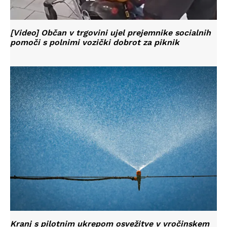
[Video] Občan v trgovini ujel prejemnike socialnih
pomoči s polnimi vozički dobrot za piknik
Kranj s pilotnim ukrepom osvežitve v vročinskem