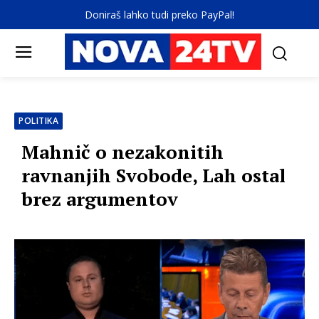
Doniraš lahko tudi preko PayPal!
POLITIKA
Mahnič o nezakonitih
ravnanjih Svobode, Lah ostal
brez argumentov