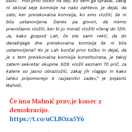
sabo.
“Pod prvo točko na seji, ko sem ga vprašal, zakaj
ni sklical seje komisije na našo zahtevo, je dejal, da
zato, ker preiskovalna komisija, ko smo vložili, še ni
bila ustanovljena. Danes pa govori, da nismo
pravočasno vložili, ker bi jo morali vložiti včeraj do 12ih.
Ja, kako gospod Lah, če ste sami rekli, da do
današnjega dne preiskovalna komisija še ni bila
ustanovljena?
Ko je Lah končal prvo točko in dejal, da
je s tem preiskovalna komisija konstituirana, je takoj
zatem sekretar skupine SDS vložil seznam 70 prič, za
katere so jasno obrazložili, zakaj jih vlagajo in kako
lahko pripomorejo k razjasnitvi zadev,”
je pojasnil
Mahnič.
Če ima Mahnič prav,je konec z
demokracijo.
https://t.co/uCL8Oza5Y6