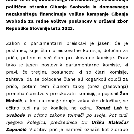
politične stranke Gibanje Svoboda in domnevnega
nezakonitega financiranja volilne kampanje Gibanja
Svoboda za redne volitve poslancev v Državni zbor
Republike Slovenije leta 2022.
Zakon o parlamentarni preiskavi je jasen: Če je
poslanec, ki je član preiskovalne komisije, določen za
pričo, potem ni več član preiskovalne komisije. Prav
tako je jasen poslovnik parlamentarne komisije, ki
pravi, če tretjina poslancev, ki so člani komisije,
zahteva, da se določene člane ali kogarkoli določi za
pričo, potem tem članom takoj (brez glasovanja)
preneha članstvo v preiskovalni komisiji, je pojasnil
Žan
Mahnič
, a kot na mnoge druge zakonske določitve, se
očitno tudi na te koalicija ne ozira.
Tomaž Lah
iz
Svobode
si očitno zakone tolmači po svoje, kot tudi
njegova kolegica, predsednica DZ
Urška Klakočar
Zupančič
.
Vložitev prič je namreč označil kot zlorabo