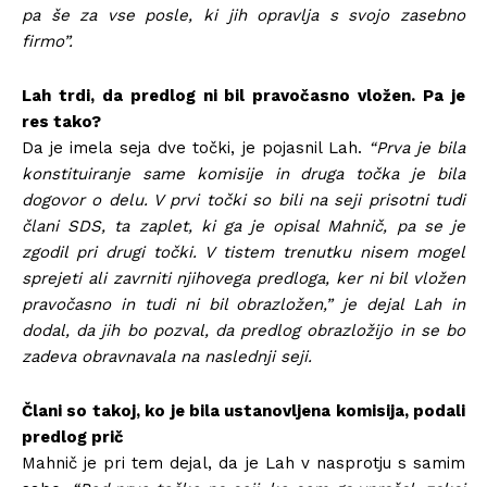
pa še za vse posle, ki jih opravlja s svojo zasebno
firmo”.
Lah trdi, da predlog ni bil pravočasno vložen. Pa je
res tako?
Da je imela seja dve točki, je pojasnil Lah.
“Prva je bila
konstituiranje same komisije in druga točka je bila
dogovor o delu. V prvi točki so bili na seji prisotni tudi
člani SDS, ta zaplet, ki ga je opisal Mahnič, pa se je
zgodil pri drugi točki. V tistem trenutku nisem mogel
sprejeti ali zavrniti njihovega predloga, ker ni bil vložen
pravočasno in tudi ni bil obrazložen,” je dejal Lah in
dodal, da jih bo pozval, da predlog obrazložijo in se bo
zadeva obravnavala na naslednji seji.
Člani so takoj, ko je bila ustanovljena komisija, podali
predlog prič
Mahnič je pri tem dejal, da je Lah v nasprotju s samim