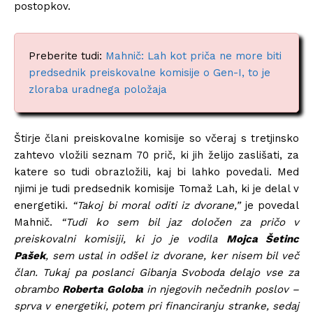
postopkov.
Preberite tudi:
Mahnič: Lah kot priča ne more biti
predsednik preiskovalne komisije o Gen-I, to je
zloraba uradnega položaja
Štirje člani preiskovalne komisije so včeraj s tretjinsko
zahtevo vložili seznam 70 prič, ki jih želijo zaslišati, za
katere so tudi obrazložili, kaj bi lahko povedali. Med
njimi je tudi predsednik komisije Tomaž Lah, ki je delal v
energetiki.
“Takoj bi moral oditi iz dvorane,”
je povedal
Mahnič.
“Tudi ko sem bil jaz določen za pričo v
preiskovalni komisiji, ki jo je vodila
Mojca Šetinc
Pašek
, sem ustal in odšel iz dvorane, ker nisem bil več
član. Tukaj pa poslanci Gibanja Svoboda delajo vse za
obrambo
Roberta Goloba
in njegovih nečednih poslov –
sprva v energetiki, potem pri financiranju stranke, sedaj