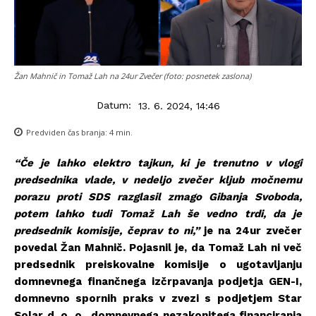
Žan Mahnič in Tomaž Lah na 24ur Zvečer (foto: posnetek zaslona)
Datum:
13. 6. 2024, 14:46
Predviden čas branja:
4
min.
“Če je lahko elektro tajkun, ki je trenutno v vlogi
predsednika vlade, v nedeljo zvečer kljub močnemu
porazu proti SDS razglasil zmago Gibanja Svoboda,
potem lahko tudi Tomaž Lah še vedno trdi, da je
predsednik komisije, čeprav to ni,”
je na 24ur zvečer
povedal Žan Mahnič. Pojasnil je, da Tomaž Lah ni več
predsednik preiskovalne komisije o ugotavljanju
domnevnega finančnega izčrpavanja podjetja GEN-I,
domnevno spornih praks v zvezi s podjetjem Star
Solar d. o. o., domnevnega nezakonitega financiranja