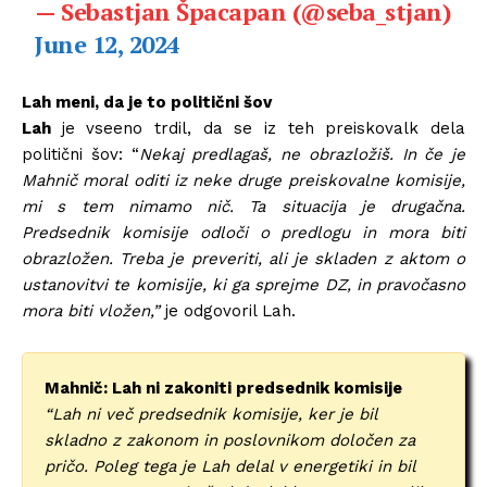
— Sebastjan Špacapan (@seba_stjan)
June 12, 2024
Lah meni, da je to politični šov
Lah
je vseeno trdil, da se iz teh preiskovalk dela
politični šov: “
N
ekaj predlagaš, ne obrazložiš. In če je
Mahnič moral oditi iz neke druge preiskovalne komisije,
mi s tem nimamo nič. Ta situacija je drugačna.
Predsednik komisije odloči o predlogu in mora biti
obrazložen. Treba je preveriti, ali je skladen z aktom o
ustanovitvi te komisije, ki ga sprejme DZ, in pravočasno
mora biti vložen,”
je odgovoril Lah.
Mahnič: Lah ni zakoniti predsednik komisije
“Lah ni več predsednik komisije, ker je bil
skladno z zakonom in poslovnikom določen za
pričo. Poleg tega je Lah delal v energetiki in bil